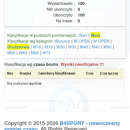
Wystartowało :
100
Nie ukończyło :
0
Ukończyło :
100
Na trasie :
0
Klasyfikacje w punktach pomiarowych:
Start
|
Meta
Klasyfikacje wg kategorii:
Wszyscy
|
W OPEN
|
M OPEN
|
Drużynowa
|
W18
|
M18
|
W30
|
M30
|
W40
|
M40
|
W50
|
M50
|
W60
|
M60
|
M70
Klasyfikacja wg
czasu brutto
.
Wyniki nieoficjalne !!!
Msc
Drużyna
Zawodnicy klasyfikowani
Czas
Czas łączny
Nie znaleziono wyników.
Copyright © 2015-2026
B4SPORT - nowoczesny
. All Rights Reserved.
pomiar czasu