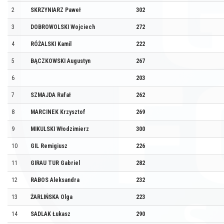
2
SKRZYNIARZ Paweł
302
3
DOBROWOLSKI Wojciech
272
4
RÓŻALSKI Kamil
222
5
BĄCZKOWSKI Augustyn
267
6
203
7
SZMAJDA Rafał
262
8
MARCINEK Krzysztof
269
9
MIKULSKI Włodzimierz
300
10
GIL Remigiusz
226
11
GIRAU TUR Gabriel
282
12
RABOS Aleksandra
232
13
ŻARLIŃSKA Olga
223
14
SADLAK Łukasz
290