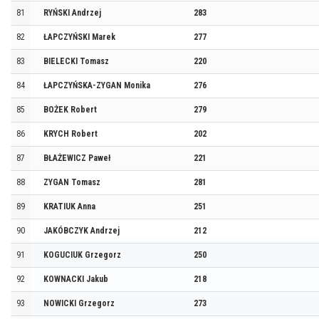
81
RYŃSKI Andrzej
283
82
ŁAPCZYŃSKI Marek
277
83
BIELECKI Tomasz
220
84
ŁAPCZYŃSKA-ZYGAN Monika
276
85
BOŻEK Robert
279
86
KRYCH Robert
202
87
BŁAŻEWICZ Paweł
221
88
ZYGAN Tomasz
281
89
KRATIUK Anna
251
90
JAKÓBCZYK Andrzej
212
91
KOGUCIUK Grzegorz
250
92
KOWNACKI Jakub
218
93
NOWICKI Grzegorz
273