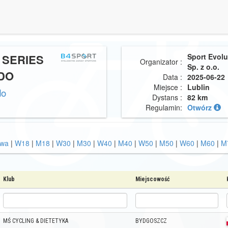
 SERIES
Sport Evol
Organizator :
Sp. z o.o.
NDO
Data :
2025-06-22
Miejsce :
Lublin
do
Dystans :
82 km
Regulamin:
Otwórz
owa
|
W18
|
M18
|
W30
|
M30
|
W40
|
M40
|
W50
|
M50
|
W60
|
M60
|
M
Klub
Miejscowość
MŚ CYCLING & DIETETYKA
BYDGOSZCZ