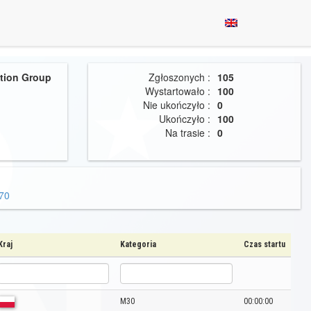
ution Group
Zgłoszonych :
105
Wystartowało :
100
Nie ukończyło :
0
Ukończyło :
100
Na trasie :
0
70
Kraj
Kategoria
Czas startu
M30
00:00:00