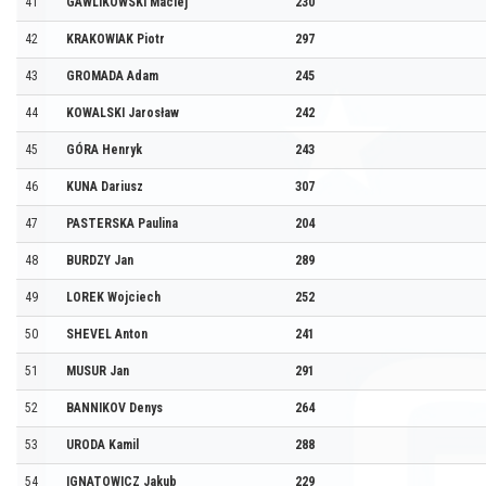
41
GAWLIKOWSKI Maciej
230
42
KRAKOWIAK Piotr
297
43
GROMADA Adam
245
44
KOWALSKI Jarosław
242
45
GÓRA Henryk
243
46
KUNA Dariusz
307
47
PASTERSKA Paulina
204
48
BURDZY Jan
289
49
LOREK Wojciech
252
50
SHEVEL Anton
241
51
MUSUR Jan
291
52
BANNIKOV Denys
264
53
URODA Kamil
288
54
IGNATOWICZ Jakub
229