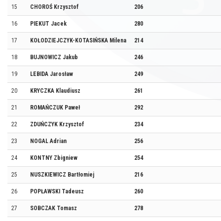
15
CHOROŚ Krzysztof
206
16
PIEKUT Jacek
280
17
KOŁODZIEJCZYK-KOTASIŃSKA Milena
214
18
BUJNOWICZ Jakub
246
19
LEBIDA Jarosław
249
20
KRYCZKA Klaudiusz
261
21
ROMAŃCZUK Paweł
292
22
ZDUŃCZYK Krzysztof
234
23
NOGAL Adrian
256
24
KONTNY Zbigniew
254
25
NUSZKIEWICZ Bartłomiej
216
26
POPŁAWSKI Tadeusz
260
27
SOBCZAK Tomasz
278