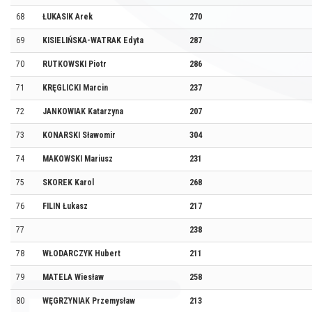
68
ŁUKASIK Arek
270
69
KISIELIŃSKA-WATRAK Edyta
287
70
RUTKOWSKI Piotr
286
71
KRĘGLICKI Marcin
237
72
JANKOWIAK Katarzyna
207
73
KONARSKI Sławomir
304
74
MAKOWSKI Mariusz
231
75
SKOREK Karol
268
76
FILIN Łukasz
217
77
238
78
WŁODARCZYK Hubert
211
79
MATELA Wiesław
258
80
WĘGRZYNIAK Przemysław
213