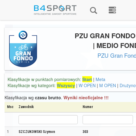
PZU GRAN FONDO
| MEDIO FO
PZU Gran Fon
Klasyfikacje w punktach pomiarowych:
Start
|
Meta
Klasyfikacje wg kategorii:
Wszyscy
|
W OPEN
|
M OPEN
|
Drużyn
Klasyfikacja wg
czasu brutto
.
Wyniki nieoficjalne !!!
Msc
Zawodnik
Numer
1
SZCZUKOWSKI Szymon
303