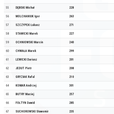
55
DĘBSKI Michał
228
56
MOLCHANIUK Igor
263
57
SZCZYPEK Łukasz
271
58
STAWICKI Marek
227
59
OCHNIOWSKI Marcin
240
60
CHWAŁA Marek
299
61
LEWICKI Dariusz
201
62
JEDUT Piotr
208
63
GRYZIAK Rafal
210
64
KOMAR Andrzej
301
65
BUTRY Maciej
257
66
FOŁTYN Dawid
285
67
SUCHOROWSKI Sławomir
235