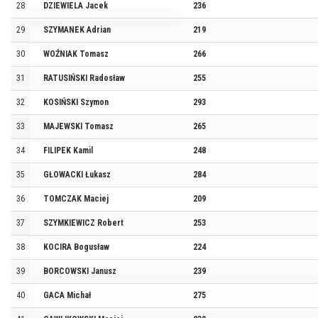
28
DZIEWIELA Jacek
236
29
SZYMANEK Adrian
219
30
WOŹNIAK Tomasz
266
31
RATUSIŃSKI Radosław
255
32
KOSIŃSKI Szymon
293
33
MAJEWSKI Tomasz
265
34
FILIPEK Kamil
248
35
GŁOWACKI Łukasz
284
36
TOMCZAK Maciej
209
37
SZYMKIEWICZ Robert
253
38
KOCIRA Bogusław
224
39
BORCOWSKI Janusz
239
40
GACA Michał
275