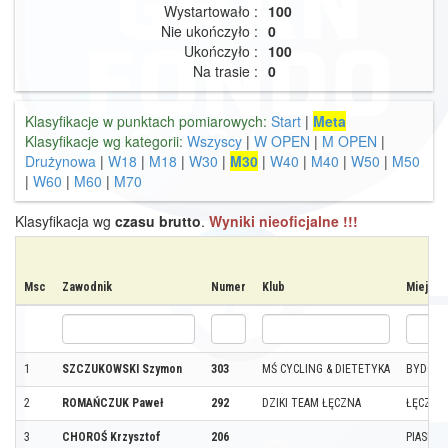
Wystartowało :
100
Nie ukończyło :
0
Ukończyło :
100
Na trasie :
0
Klasyfikacje w punktach pomiarowych:
Start
|
Meta
Klasyfikacje wg kategorii:
Wszyscy
|
W OPEN
|
M OPEN
|
Drużynowa
|
W18
|
M18
|
W30
|
M30
|
W40
|
M40
|
W50
|
M50
|
W60
|
M60
|
M70
Klasyfikacja wg
czasu brutto
.
Wyniki nieoficjalne !!!
Msc
Zawodnik
Numer
Klub
Miejsc
1
SZCZUKOWSKI Szymon
303
MŚ CYCLING & DIETETYKA
BYDGOS
2
ROMAŃCZUK Paweł
292
DZIKI TEAM ŁĘCZNA
ŁĘCZNA
3
CHOROŚ Krzysztof
206
PIASEC