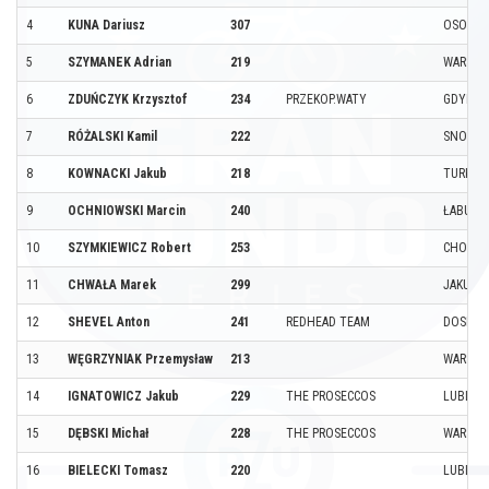
4
KUNA Dariusz
307
OSOWA
5
SZYMANEK Adrian
219
WARSZA
6
ZDUŃCZYK Krzysztof
234
PRZEKOP.WATY
GDYNIA
7
RÓŻALSKI Kamil
222
SNOPK
8
KOWNACKI Jakub
218
TURKA
9
OCHNIOWSKI Marcin
240
ŁABUNI
10
SZYMKIEWICZ Robert
253
CHOROS
11
CHWAŁA Marek
299
JAKUBOW
12
SHEVEL Anton
241
REDHEAD TEAM
DOSLID
13
WĘGRZYNIAK Przemysław
213
WARSZA
14
IGNATOWICZ Jakub
229
THE PROSECCOS
LUBLIN
15
DĘBSKI Michał
228
THE PROSECCOS
WARSZA
16
BIELECKI Tomasz
220
LUBLIN