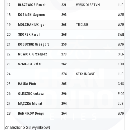
17
BŁAŻEWICZ Paweł
221
WMKS OLSZTYN
LUBLIN
18
KOSIŃSKI Szymon
293
WARSZA
19
MOLCHANIUK Igor
263
TRICLUB
WARSZA
20
SKOREK Karol
268
ŚWIDNIK
21
KOGUCIUK Grzegorz
250
WARSZA
22
NOWICKI Grzegorz
273
SIENNIC
23
SZMAJDA Rafał
262
ŁÓDŹ
24
274
STAY INSANE
LUBLIN
25
HAJDA Piotr
205
CHORZ
26
OLESZKO Łukasz
296
PIOTRO
27
MĄCZKA Michał
294
LUBLIN
28
BANNIKOV Denys
264
WARSZA
Znaleziono 28 wynik(ów)