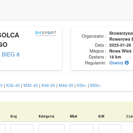
 SOLCA
Stowarzysz
Organizator :
Rowerowa 
GO
Data :
2025-01-26
Miejsce :
Nowa Wieś 
 BIEG &
Dystans :
18 km
Y
Regulamin:
Otwórz
5
|
K36-45
|
M36-45
|
K46-55
|
M46-55
|
K56+
|
M56+
Kraj
Kategoria
Mkat
K/M
Czas