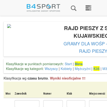
RAJD PIESZY Z
KUJAWSKIE
GRAMY DLA WOŚP -
RAJD PIESZ
Klasyfikacje w punktach pomiarowych:
Start
|
Meta
Klasyfikacje wg kategorii:
Wszyscy
|
Kobiety
|
Mężczyźni
|
K35
|
M3
Klasyfikacja wg
czasu brutto
.
Wyniki nieoficjalne !!!
Msc
Zawodnik
Numer
Klub
Miejscowość