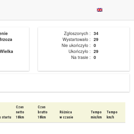
enie
Zgłoszonych :
34
Brzoza
Wystartowało :
29
Nie ukończyło :
0
Wielka
Ukończyło :
29
Na trasie :
0
Czas
Czas
netto
brutto
Różnica
Tempo
Tempo
 startu
18km
18km
w czasie
min/km
km/h