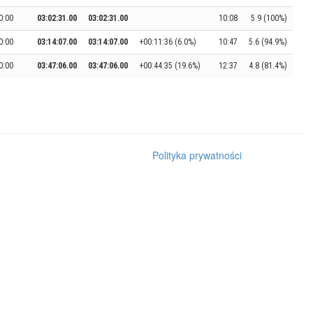
0:00
03:02:31.00
03:02:31.00
10:08
5.9 (100%)
0:00
03:14:07.00
03:14:07.00
+00:11:36 (6.0%)
10:47
5.6 (94.9%)
0:00
03:47:06.00
03:47:06.00
+00:44:35 (19.6%)
12:37
4.8 (81.4%)
Polityka prywatności