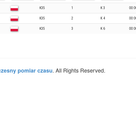
K35
1
K 3
00:0
K35
2
K 4
00:0
K35
3
K 6
00:0
. All Rights Reserved.
zesny pomiar czasu