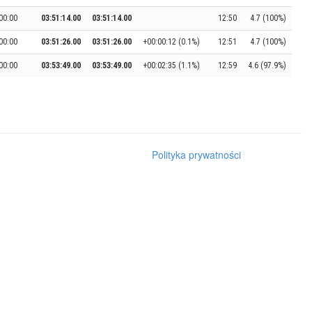
00:00
03:51:14.00
03:51:14.00
12:50
4.7 (100%)
00:00
03:51:26.00
03:51:26.00
+00:00:12 (0.1%)
12:51
4.7 (100%)
00:00
03:53:49.00
03:53:49.00
+00:02:35 (1.1%)
12:59
4.6 (97.9%)
Polityka prywatności