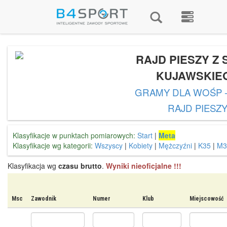
RAJD PIESZY Z
KUJAWSKIE
GRAMY DLA WOŚP -
RAJD PIESZ
Klasyfikacje w punktach pomiarowych:
Start
|
Meta
Klasyfikacje wg kategorii:
Wszyscy
|
Kobiety
|
Mężczyźni
|
K35
|
M3
Klasyfikacja wg
czasu brutto
.
Wyniki nieoficjalne !!!
Msc
Zawodnik
Numer
Klub
Miejscowość