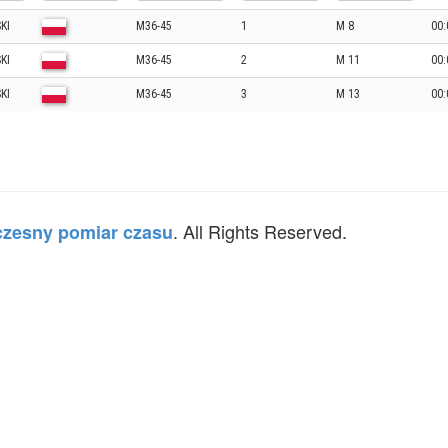
KI
M36-45
1
M 8
00:
KI
M36-45
2
M 11
00:
KI
M36-45
3
M 13
00:
. All Rights Reserved.
zesny pomiar czasu