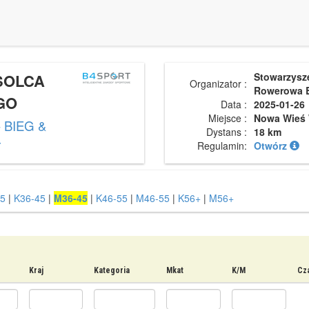
 SOLCA
Stowarzysz
Organizator :
Rowerowa 
GO
Data :
2025-01-26
Miejsce :
Nowa Wieś 
 BIEG &
Dystans :
18 km
Y
Regulamin:
Otwórz
5
|
K36-45
|
M36-45
|
K46-55
|
M46-55
|
K56+
|
M56+
Kraj
Kategoria
Mkat
K/M
Cza