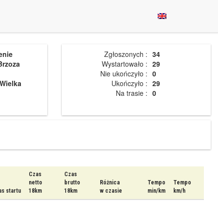
enie
Zgłoszonych :
34
Brzoza
Wystartowało :
29
Nie ukończyło :
0
Wielka
Ukończyło :
29
Na trasie :
0
Czas
Czas
netto
brutto
Różnica
Tempo
Tempo
s startu
18km
18km
w czasie
min/km
km/h