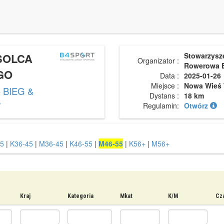
 SOLCA
Stowarzysz
Organizator :
Rowerowa 
GO
Data :
2025-01-26
Miejsce :
Nowa Wieś 
 BIEG &
Dystans :
18 km
Y
Regulamin:
Otwórz
5
|
K36-45
|
M36-45
|
K46-55
|
M46-55
|
K56+
|
M56+
Kraj
Kategoria
Mkat
K/M
Cza