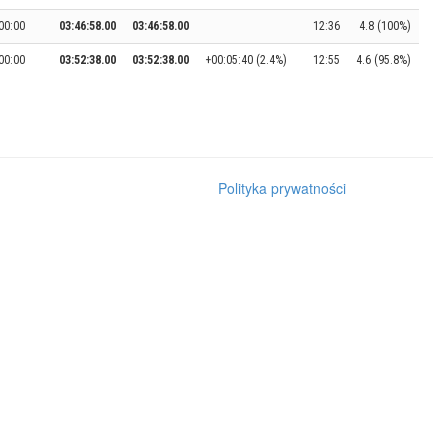
00:00
03:46:58.00
03:46:58.00
12:36
4.8 (100%)
00:00
03:52:38.00
03:52:38.00
+00:05:40 (2.4%)
12:55
4.6 (95.8%)
Polityka prywatności