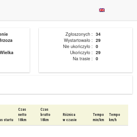
enie
Zgłoszonych :
34
Brzoza
Wystartowało :
29
Nie ukończyło :
0
Wielka
Ukończyło :
29
Na trasie :
0
Czas
Czas
netto
brutto
Różnica
Tempo
Tempo
s startu
18km
18km
w czasie
min/km
km/h