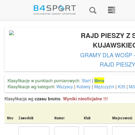
RAJD PIESZY Z
KUJAWSKIE
GRAMY DLA WOŚP -
RAJD PIESZ
Klasyfikacje w punktach pomiarowych:
Start
|
Meta
Klasyfikacje wg kategorii:
Wszyscy
|
Kobiety
|
Mężczyźni
|
K35
|
M3
Klasyfikacja wg
czasu brutto
.
Wyniki nieoficjalne !!!
Msc
Zawodnik
Numer
Klub
Miejscowość