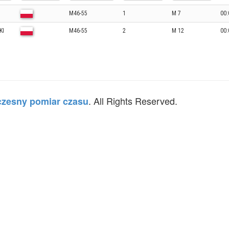
M46-55
1
M 7
00:
KI
M46-55
2
M 12
00:
. All Rights Reserved.
zesny pomiar czasu