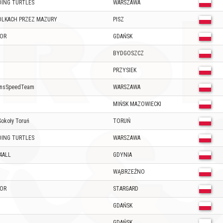
DING TURTLES
WARSZAWA
OLKACH PRZEZ MAZURY
PISZ
OR
GDAŃSK
BYDGOSZCZ
PRZYSIEK
onsSpeedTeam
WARSZAWA
MIŃSK MAZOWIECKI
okoły Toruń
TORUŃ
DING TURTLES
WARSZAWA
4ALL
GDYNIA
WĄBRZEŹNO
OR
STARGARD
GDAŃSK
GDAŃSK