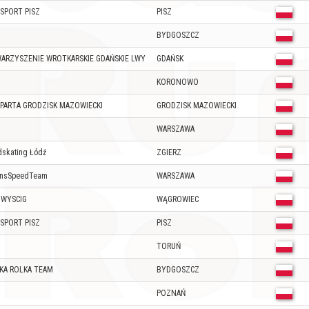
-SPORT PISZ
PISZ
BYDGOSZCZ
ARZYSZENIE WROTKARSKIE GDAŃSKIE LWY
GDAŃSK
KORONOWO
SPARTA GRODZISK MAZOWIECKI
GRODZISK MAZOWIECKI
WARSZAWA
skating Łódź
ZGIERZ
onsSpeedTeam
WARSZAWA
HWYSCIG
WĄGROWIEC
-SPORT PISZ
PISZ
TORUŃ
KA ROLKA TEAM
BYDGOSZCZ
POZNAŃ