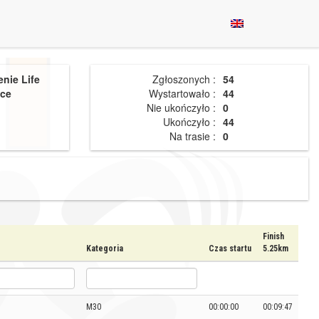
nie Life
Zgłoszonych :
54
ace
Wystartowało :
44
Nie ukończyło :
0
Ukończyło :
44
Na trasie :
0
Finish
Kategoria
Czas startu
5.25km
M30
00:00:00
00:09:47