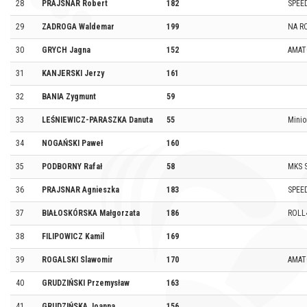
28
PRAJSNAR Robert
182
SPEE
29
ZADROGA Waldemar
199
NA R
30
GRYCH Jagna
152
AMAT
31
KANJERSKI Jerzy
161
32
BANIA Zygmunt
59
33
LEŚNIEWICZ-PARASZKA Danuta
55
Mini
34
NOGAŃSKI Paweł
160
35
PODBORNY Rafał
58
MKS S
36
PRAJSNAR Agnieszka
183
SPEE
37
BIAŁOSKÓRSKA Małgorzata
186
ROLL
38
FILIPOWICZ Kamil
169
39
ROGALSKI Slawomir
170
AMAT
40
GRUDZIŃSKI Przemysław
163
41
GRUDZIŃSKA Joanna
156