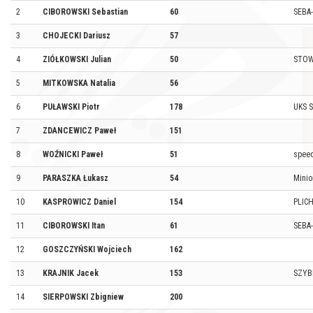
2
CIBOROWSKI Sebastian
60
SEBA
3
CHOJECKI Dariusz
57
4
ZIÓŁKOWSKI Julian
50
STOW
5
MITKOWSKA Natalia
56
6
PUŁAWSKI Piotr
178
UKS 
7
ZDANCEWICZ Paweł
151
8
WOŹNICKI Paweł
51
speed
9
PARASZKA Łukasz
54
Mini
10
KASPROWICZ Daniel
154
PLIC
11
CIBOROWSKI Itan
61
SEBA
12
GOSZCZYŃSKI Wojciech
162
13
KRAJNIK Jacek
153
SZYB
14
SIERPOWSKI Zbigniew
200