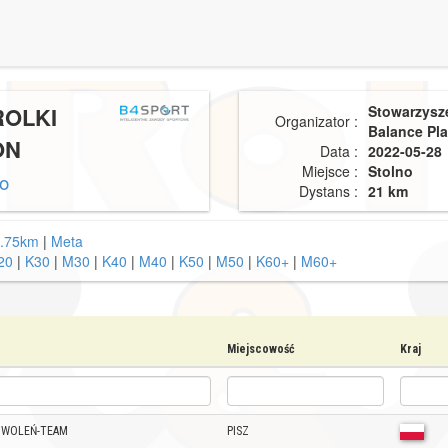
ROLKI
Stowarzysze
Organizator :
Balance Pl
ON
Data :
2022-05-28
Miejsce :
Stolno
no
Dystans :
21 km
.75km
|
Meta
20
|
K30
|
M30
|
K40
|
M40
|
K50
|
M50
|
K60+
|
M60+
Miejscowość
Kraj
ZWOLEŃ-TEAM
PISZ