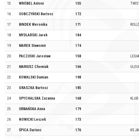
15
WRÓBEL Antoni
155
TWIS
16
SOBCZYŃSKI Bartosz
172
17
BINDEK Weronika
171
ROLL
18
MYDLARSKI Jarek
184
19
MAREK Sławomir
174
20
PACZUSKI Jarosław
158
LEGI
21
MARIUSZ Chomiak
166
ULEU
22
KOWALSKI Damian
198
23
GRASZKA Bartosz
185
24
SPYCHALSKA Zuzanna
168
KLUB
25
URBAŃSKA Anna
179
26
NOWICKI Leszek
173
27
ŚPICA Dariusz
176
KS J