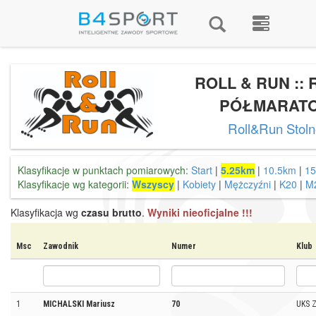
ROLL & RUN :: 
PÓŁMARAT
Roll&Run Stol
Klasyfikacje w punktach pomiarowych:
Start
|
5.25km
|
10.5km
|
15
Klasyfikacje wg kategorii:
Wszyscy
|
Kobiety
|
Mężczyźni
|
K20
|
M
Klasyfikacja wg
czasu brutto
.
Wyniki nieoficjalne !!!
Msc
Zawodnik
Numer
Klub
1
MICHALSKI Mariusz
70
UKS 