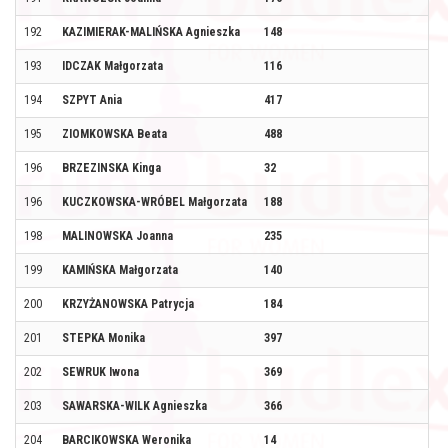
192
KAZIMIERAK-MALIŃSKA Agnieszka
148
193
IDCZAK Małgorzata
116
194
SZPYT Ania
417
195
ZIOMKOWSKA Beata
488
196
BRZEZINSKA Kinga
32
196
KUCZKOWSKA-WRÓBEL Małgorzata
188
198
MALINOWSKA Joanna
235
199
KAMIŃSKA Małgorzata
140
200
KRZYŻANOWSKA Patrycja
184
201
STEPKA Monika
397
202
SEWRUK Iwona
369
203
SAWARSKA-WILK Agnieszka
366
204
BARCIKOWSKA Weronika
14