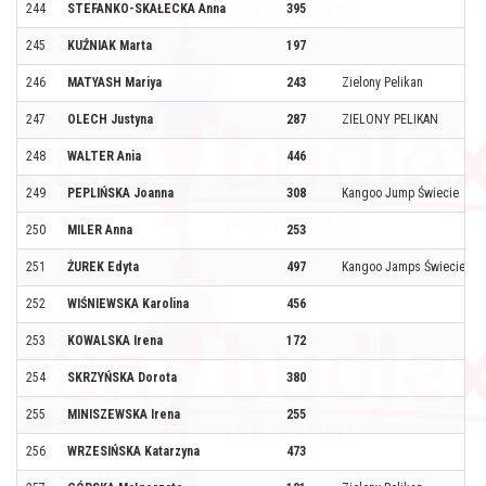
244
STEFANKO-SKAŁECKA Anna
395
245
KUŹNIAK Marta
197
246
MATYASH Mariya
243
Zielony Pelikan
247
OLECH Justyna
287
ZIELONY PELIKAN
248
WALTER Ania
446
249
PEPLIŃSKA Joanna
308
Kangoo Jump Świecie
250
MILER Anna
253
251
ŻUREK Edyta
497
Kangoo Jamps Świecie
252
WIŚNIEWSKA Karolina
456
253
KOWALSKA Irena
172
254
SKRZYŃSKA Dorota
380
255
MINISZEWSKA Irena
255
256
WRZESIŃSKA Katarzyna
473