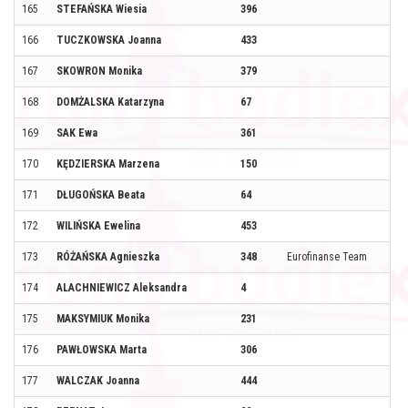
165
STEFAŃSKA Wiesia
396
166
TUCZKOWSKA Joanna
433
167
SKOWRON Monika
379
168
DOMŻALSKA Katarzyna
67
169
SAK Ewa
361
170
KĘDZIERSKA Marzena
150
171
DŁUGOŃSKA Beata
64
172
WILIŃSKA Ewelina
453
173
RÓŻAŃSKA Agnieszka
348
Eurofinanse Team
174
ALACHNIEWICZ Aleksandra
4
175
MAKSYMIUK Monika
231
176
PAWŁOWSKA Marta
306
177
WALCZAK Joanna
444