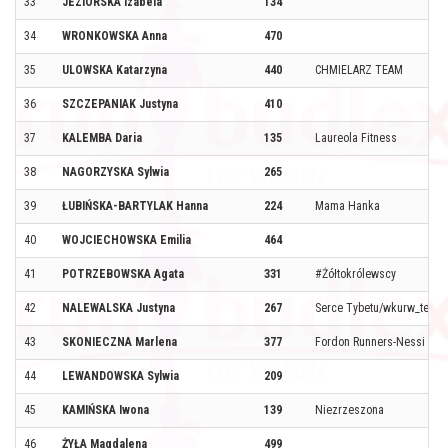
33
JEZIORSKA Izabela
134
34
WRONKOWSKA Anna
470
35
ULOWSKA Katarzyna
440
CHMIELARZ TEAM
36
SZCZEPANIAK Justyna
410
37
KALEMBA Daria
135
Laureola Fitness
38
NAGORZYSKA Sylwia
265
39
ŁUBIŃSKA-BARTYLAK Hanna
224
Mama Hanka
40
WOJCIECHOWSKA Emilia
464
41
POTRZEBOWSKA Agata
331
#Żółtokrólewscy
42
NALEWALSKA Justyna
267
Serce Tybetu/wkurw_team
43
SKONIECZNA Marlena
377
Fordon Runners-Nessi Kol
44
LEWANDOWSKA Sylwia
209
45
KAMIŃSKA Iwona
139
Niezrzeszona
46
ŻYŁA Magdalena
499