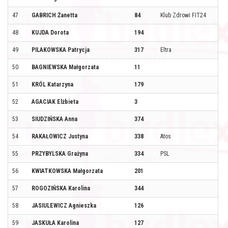
47
GABRICH Żanetta
84
Klub Zdrowi FIT24
48
KUJDA Dorota
194
49
PILAKOWSKA Patrycja
317
Eltra
50
BAGNIEWSKA Małgorzata
11
51
KRÓL Katarzyna
179
52
AGACIAK Elżbieta
3
53
SIUDZIŃSKA Anna
374
54
RAKAŁOWICZ Justyna
338
Atos
55
PRZYBYLSKA Grażyna
334
PSL
56
KWIATKOWSKA Małgorzata
201
57
ROGOZIŃSKA Karolina
344
58
JASIULEWICZ Agnieszka
126
59
JASKUŁA Karolina
127