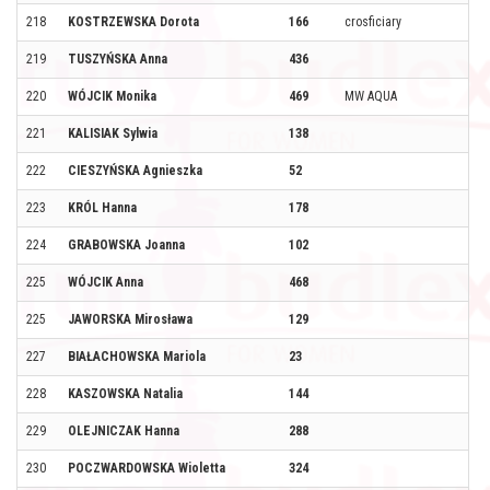
218
KOSTRZEWSKA Dorota
166
crosficiary
219
TUSZYŃSKA Anna
436
220
WÓJCIK Monika
469
MW AQUA
221
KALISIAK Sylwia
138
222
CIESZYŃSKA Agnieszka
52
223
KRÓL Hanna
178
224
GRABOWSKA Joanna
102
225
WÓJCIK Anna
468
225
JAWORSKA Mirosława
129
227
BIAŁACHOWSKA Mariola
23
228
KASZOWSKA Natalia
144
229
OLEJNICZAK Hanna
288
230
POCZWARDOWSKA Wioletta
324