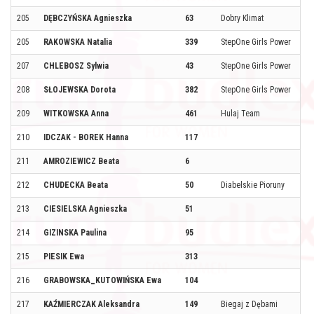
205
DĘBCZYŃSKA Agnieszka
63
Dobry Klimat
205
RAKOWSKA Natalia
339
StepOne Girls Power
207
CHLEBOSZ Sylwia
43
StepOne Girls Power
208
SŁOJEWSKA Dorota
382
StepOne Girls Power
209
WITKOWSKA Anna
461
Hulaj Team
210
IDCZAK - BOREK Hanna
117
211
AMROZIEWICZ Beata
6
212
CHUDECKA Beata
50
Diabelskie Pioruny
213
CIESIELSKA Agnieszka
51
214
GIZINSKA Paulina
95
215
PIESIK Ewa
313
216
GRABOWSKA_KUTOWIŃSKA Ewa
104
217
KAŹMIERCZAK Aleksandra
149
Biegaj z Dębami