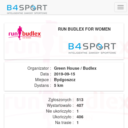
Tog
navi
RUN BUDLEX FOR WOMEN
Organizator :
Green House / Budlex
Data :
2019-09-15
Miejsce :
Bydgoszcz
Dystans :
5 km
Zgłoszonych :
513
Wystartowało :
407
Nie ukończyło :
1
Ukończyło :
406
Na trasie :
1