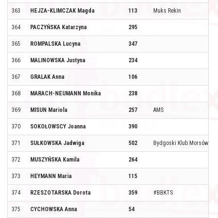
363
HEJZA-KLIMCZAK Magda
113
Muks Rekin
364
PACZYŃSKA Katarzyna
295
365
ROMPALSKA Lucyna
347
366
MALINOWSKA Justyna
234
367
GRALAK Anna
106
368
MARACH-NEUMANN Monika
238
369
MISUN Mariola
257
AMS
370
SOKOŁOWSCY Joanna
390
371
SUŁKOWSKA Jadwiga
502
Bydgoski Klub Morsów
372
MUSZYŃSKA Kamila
264
373
HEYMANN Maria
115
374
RZESZOTARSKA Dorota
359
#BBKTS
375
CYCHOWSKA Anna
54