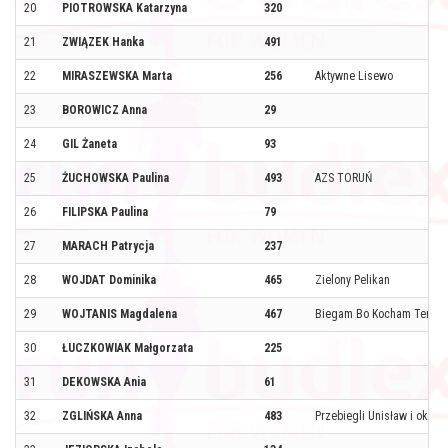
20
PIOTROWSKA Katarzyna
320
21
ZWIĄZEK Hanka
491
22
MIRASZEWSKA Marta
256
Aktywne Lisewo
23
BOROWICZ Anna
29
24
GIL Żaneta
93
25
ŻUCHOWSKA Paulina
493
AZS TORUŃ
26
FILIPSKA Paulina
79
27
MARACH Patrycja
237
28
WOJDAT Dominika
465
Zielony Pelikan
29
WOJTANIS Magdalena
467
Biegam Bo Kocham Ten St
30
ŁUCZKOWIAK Małgorzata
225
31
DEKOWSKA Ania
61
32
ZGLIŃSKA Anna
483
Przebiegli Unisław i okolic