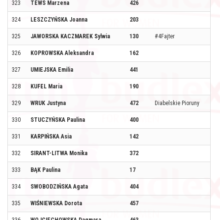
323
TEWS Marzena
426
324
LESZCZYŃSKA Joanna
203
325
JAWORSKA KACZMAREK Sylwia
130
#4Fajter
326
KOPROWSKA Aleksandra
162
327
UMIEJSKA Emilia
441
328
KUFEL Maria
190
329
WRUK Justyna
472
Diabelskie Pioruny
330
STUCZYŃSKA Paulina
400
331
KARPIŃSKA Asia
142
332
SIRANT-LITWA Monika
372
333
BĄK Paulina
17
334
SWOBODZIŃSKA Agata
404
335
WIŚNIEWSKA Dorota
457