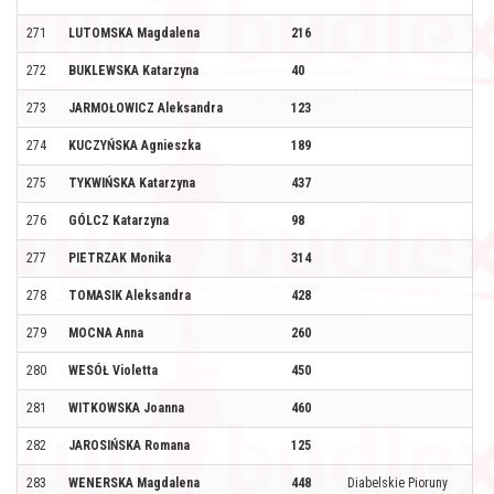
271
LUTOMSKA Magdalena
216
272
BUKLEWSKA Katarzyna
40
273
JARMOŁOWICZ Aleksandra
123
274
KUCZYŃSKA Agnieszka
189
275
TYKWIŃSKA Katarzyna
437
276
GÓLCZ Katarzyna
98
277
PIETRZAK Monika
314
278
TOMASIK Aleksandra
428
279
MOCNA Anna
260
280
WESÓŁ Violetta
450
281
WITKOWSKA Joanna
460
282
JAROSIŃSKA Romana
125
283
WENERSKA Magdalena
448
Diabelskie Pioruny