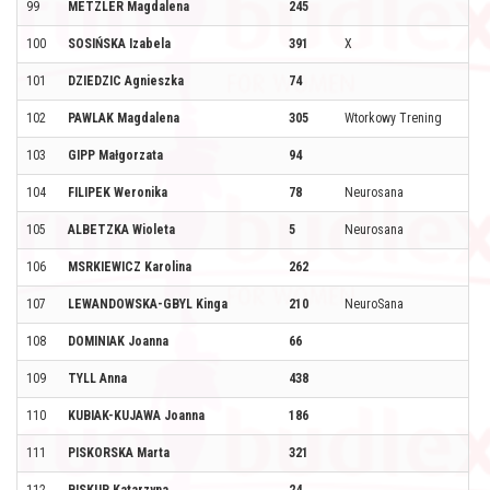
99
METZLER Magdalena
245
100
SOSIŃSKA Izabela
391
X
101
DZIEDZIC Agnieszka
74
102
PAWLAK Magdalena
305
Wtorkowy Trening
103
GIPP Małgorzata
94
104
FILIPEK Weronika
78
Neurosana
105
ALBETZKA Wioleta
5
Neurosana
106
MSRKIEWICZ Karolina
262
107
LEWANDOWSKA-GBYL Kinga
210
NeuroSana
108
DOMINIAK Joanna
66
109
TYLL Anna
438
110
KUBIAK-KUJAWA Joanna
186
111
PISKORSKA Marta
321