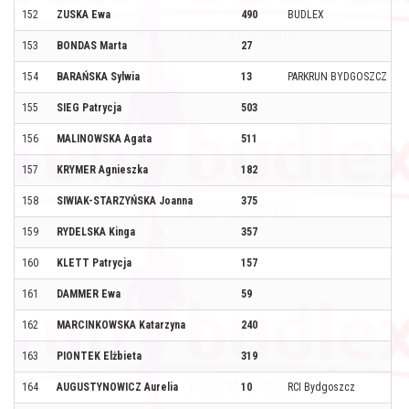
152
ZUSKA Ewa
490
BUDLEX
153
BONDAS Marta
27
154
BARAŃSKA Sylwia
13
PARKRUN BYDGOSZCZ
155
SIEG Patrycja
503
156
MALINOWSKA Agata
511
157
KRYMER Agnieszka
182
158
SIWIAK-STARZYŃSKA Joanna
375
159
RYDELSKA Kinga
357
160
KLETT Patrycja
157
161
DAMMER Ewa
59
162
MARCINKOWSKA Katarzyna
240
163
PIONTEK Elżbieta
319
164
AUGUSTYNOWICZ Aurelia
10
RCI Bydgoszcz