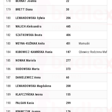
178
BERNAT Joanna
22
179
BRETT Diana
30
180
LEWANDOWSKA Sylwia
206
181
WALICH Aleksandra
445
182
SZATKOWSKA Beata
406
183
WEYNA-KUŹNIAK Anita
451
Mamuśki
184
KUBOWICZ-KAMIŃSKA Hania
187
Qbowicz Rodzinna Mafia 
185
NOWAK Mariola
277
186
SIUDOWSKA Marta
373
187
DANIELEWICZ Anna
60
188
LEWANDOWSKA Magdalena
208
189
KLAFCZYŃSKA Iwona
155
190
PAŁGAN Kasia
299
191
KRAWCZUK Joanna
176