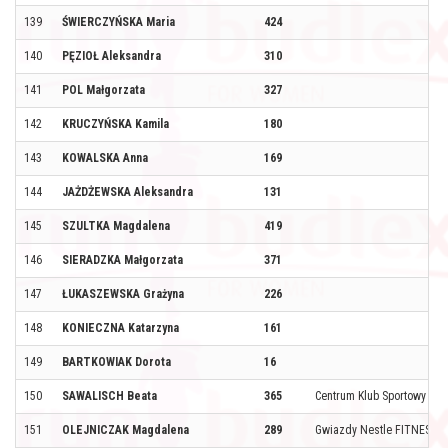
139
ŚWIERCZYŃSKA Maria
424
140
PĘZIOŁ Aleksandra
310
141
POL Małgorzata
327
142
KRUCZYŃSKA Kamila
180
143
KOWALSKA Anna
169
144
JAŻDŻEWSKA Aleksandra
131
145
SZULTKA Magdalena
419
146
SIERADZKA Małgorzata
371
147
ŁUKASZEWSKA Grażyna
226
148
KONIECZNA Katarzyna
161
149
BARTKOWIAK Dorota
16
150
SAWALISCH Beata
365
Centrum Klub Sportowy
151
OLEJNICZAK Magdalena
289
Gwiazdy Nestle FITNESS