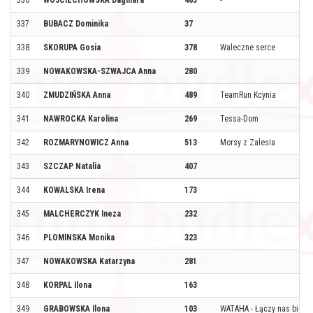
336
WOJCIECHOWSKA Dagmara
463
-
337
BUBACZ Dominika
37
338
SKORUPA Gosia
378
Waleczne serce
339
NOWAKOWSKA-SZWAJCA Anna
280
340
ZMUDZIŃSKA Anna
489
TeamRun Kcynia
341
NAWROCKA Karolina
269
Tessa-Dom
342
ROZMARYNOWICZ Anna
513
Morsy z Zalesia
343
SZCZAP Natalia
407
344
KOWALSKA Irena
173
345
MALCHERCZYK Ineza
232
346
PLOMINSKA Monika
323
347
NOWAKOWSKA Katarzyna
281
348
KORPAL Ilona
163
349
GRABOWSKA Ilona
103
WATAHA - Łączy nas biega