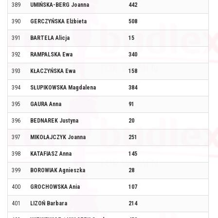
389
UMIŃSKA-BERG Joanna
442
390
GERCZYŃSKA Elżbieta
508
391
BARTELA Alicja
15
392
RAMPALSKA Ewa
340
393
KŁACZYŃSKA Ewa
158
394
SŁUPIKOWSKA Magdalena
384
395
GAURA Anna
91
396
BEDNAREK Justyna
20
397
MIKOŁAJCZYK Joanna
251
398
KATAFIASZ Anna
145
399
BOROWIAK Agnieszka
28
400
GROCHOWSKA Ania
107
401
LIZOŃ Barbara
214