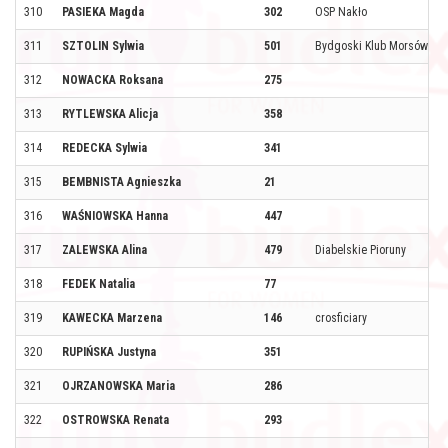
310
PASIEKA Magda
302
OSP Nakło
311
SZTOLIN Sylwia
501
Bydgoski Klub Morsów
312
NOWACKA Roksana
275
313
RYTLEWSKA Alicja
358
314
REDECKA Sylwia
341
315
BEMBNISTA Agnieszka
21
316
WAŚNIOWSKA Hanna
447
317
ZALEWSKA Alina
479
Diabelskie Pioruny
318
FEDEK Natalia
77
319
KAWECKA Marzena
146
crosficiary
320
RUPIŃSKA Justyna
351
321
OJRZANOWSKA Maria
286
322
OSTROWSKA Renata
293