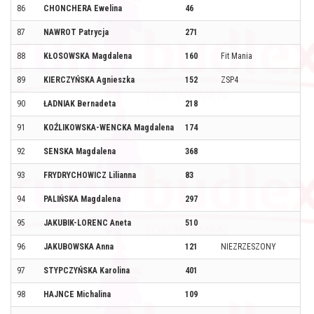
86
CHONCHERA Ewelina
46
87
NAWROT Patrycja
271
88
KŁOSOWSKA Magdalena
160
Fit Mania
89
KIERCZYŃSKA Agnieszka
152
ZSP4
90
ŁADNIAK Bernadeta
218
91
KOŹLIKOWSKA-WENCKA Magdalena
174
92
SENSKA Magdalena
368
93
FRYDRYCHOWICZ Lilianna
83
94
PALIŃSKA Magdalena
297
95
JAKUBIK-LORENC Aneta
510
96
JAKUBOWSKA Anna
121
NIEZRZESZONY
97
STYPCZYŃSKA Karolina
401
98
HAJNCE Michalina
109