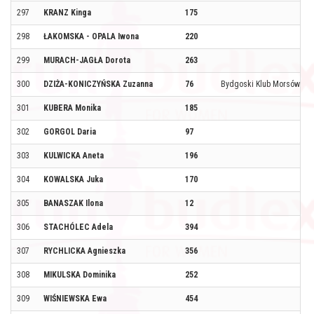
297
KRANZ Kinga
175
298
ŁAKOMSKA - OPALA Iwona
220
299
MURACH-JAGŁA Dorota
263
300
DZIŻA-KONICZYŃSKA Zuzanna
76
Bydgoski Klub Morsów
301
KUBERA Monika
185
302
GORGOL Daria
97
303
KULWICKA Aneta
196
304
KOWALSKA Juka
170
305
BANASZAK Ilona
12
306
STACHÓLEC Adela
394
307
RYCHLICKA Agnieszka
356
308
MIKULSKA Dominika
252
309
WIŚNIEWSKA Ewa
454