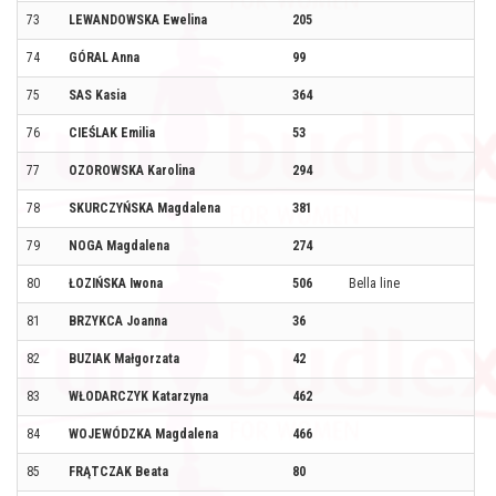
73
LEWANDOWSKA Ewelina
205
74
GÓRAL Anna
99
75
SAS Kasia
364
76
CIEŚLAK Emilia
53
77
OZOROWSKA Karolina
294
78
SKURCZYŃSKA Magdalena
381
79
NOGA Magdalena
274
80
ŁOZIŃSKA Iwona
506
Bella line
81
BRZYKCA Joanna
36
82
BUZIAK Małgorzata
42
83
WŁODARCZYK Katarzyna
462
84
WOJEWÓDZKA Magdalena
466
85
FRĄTCZAK Beata
80