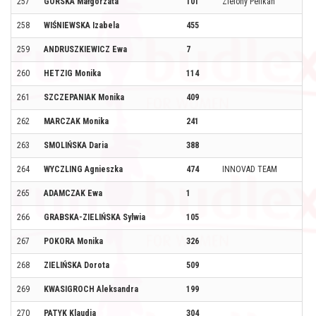
257
GÓRSKA Małgorzata
101
Zielony Pelikan
258
WIŚNIEWSKA Izabela
455
259
ANDRUSZKIEWICZ Ewa
7
260
HETZIG Monika
114
261
SZCZEPANIAK Monika
409
262
MARCZAK Monika
241
263
SMOLIŃSKA Daria
388
264
WYCZLING Agnieszka
474
INNOVAD TEAM
265
ADAMCZAK Ewa
1
266
GRABSKA-ZIELIŃSKA Sylwia
105
267
POKORA Monika
326
268
ZIELIŃSKA Dorota
509
269
KWASIGROCH Aleksandra
199
270
PATYK Klaudia
304