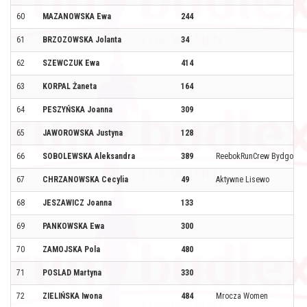
60
MAZANOWSKA Ewa
244
61
BRZOZOWSKA Jolanta
34
62
SZEWCZUK Ewa
414
63
KORPAL Żaneta
164
64
PESZYŃSKA Joanna
309
65
JAWOROWSKA Justyna
128
66
SOBOLEWSKA Aleksandra
389
ReebokRunCrew Bydgoszc
67
CHRZANOWSKA Cecylia
49
Aktywne Lisewo
68
JESZAWICZ Joanna
133
69
PANKOWSKA Ewa
300
70
ZAMOJSKA Pola
480
71
POSLAD Martyna
330
72
ZIELIŃSKA Iwona
484
Mrocza Women