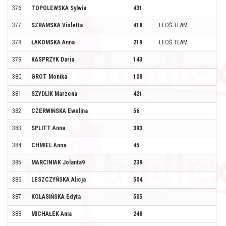
376
TOPOLEWSKA Sylwia
431
377
SZRAMSKA Violetta
418
LEOŚ TEAM
378
ŁAKOMSKA Anna
219
LEOŚ TEAM
379
KASPRZYK Daria
143
380
GROT Monika
108
381
SZYDLIK Marzena
421
382
CZERWIŃSKA Ewelina
56
383
SPLITT Anna
393
384
CHMIEL Anna
45
385
MARCINIAK Jolanta9
239
386
LESZCZYŃSKA Alicja
504
387
KOLASIŃSKA Edyta
505
388
MICHAŁEK Ania
248