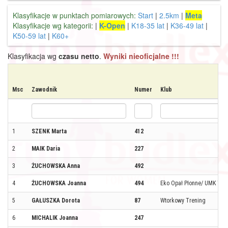
Klasyfikacje w punktach pomiarowych:
Start
|
2.5km
|
Meta
Klasyfikacje wg kategorii:
|
K-Open
|
K18-35 lat
|
K36-49 lat
|
K50-59 lat
|
K60+
Klasyfikacja wg
czasu netto
.
Wyniki nieoficjalne !!!
Msc
Zawodnik
Numer
Klub
1
SZENK Marta
412
2
MAIK Daria
227
3
ŻUCHOWSKA Anna
492
4
ŻUCHOWSKA Joanna
494
Eko Opał Płonne/ UMK TO
5
GAŁUSZKA Dorota
87
Wtorkowy Trening
6
MICHALIK Joanna
247