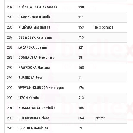
284
KUŹNIEWSKA Aleksandra
198
285
HARCZENKO Klaudia
111
286
KILIŃSKA Magdalena
153
Helix pomatia
287
SZEWCZYK Katarzyna
415
288
ŁAZARSKA Joanna
221
289
DOMŻALSKA Sławomira
68
290
NAWROCKA Martyna
268
291
BURNICKA Ewa
41
292
WYPYCH-KLUNDER Katarzyna
476
293
LIZOŃ Kamila
213
294
KOSAKOWSKA Dominika
165
295
RUTKOWSKA Oriana
354
Servitor
296
DEPTUŁA Dominika
62