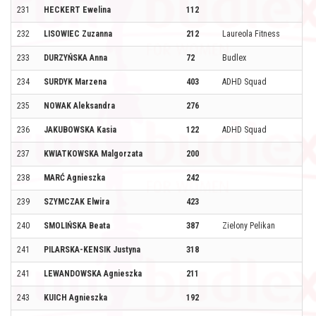
231
HECKERT Ewelina
112
232
LISOWIEC Zuzanna
212
Laureola Fitness
233
DURZYŃSKA Anna
72
Budlex
234
SURDYK Marzena
403
ADHD Squad
235
NOWAK Aleksandra
276
236
JAKUBOWSKA Kasia
122
ADHD Squad
237
KWIATKOWSKA Malgorzata
200
238
MARĆ Agnieszka
242
239
SZYMCZAK Elwira
423
240
SMOLIŃSKA Beata
387
Zielony Pelikan
241
PILARSKA-KENSIK Justyna
318
241
LEWANDOWSKA Agnieszka
211
243
KUICH Agnieszka
192