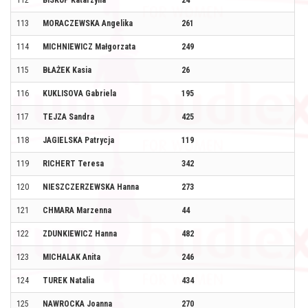
112
BISKUP Katarzyna
24
113
MORACZEWSKA Angelika
261
114
MICHNIEWICZ Małgorzata
249
115
BŁAŻEK Kasia
26
116
KUKLISOVA Gabriela
195
117
TEJZA Sandra
425
118
JAGIELSKA Patrycja
119
119
RICHERT Teresa
342
120
NIESZCZERZEWSKA Hanna
273
121
CHMARA Marzenna
44
122
ZDUNKIEWICZ Hanna
482
123
MICHALAK Anita
246
124
TUREK Natalia
434
125
NAWROCKA Joanna
270