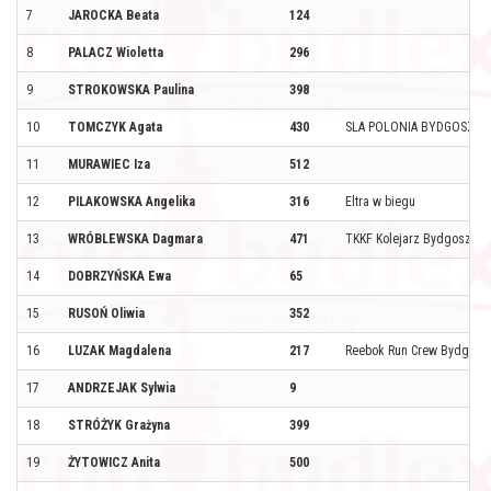
7
JAROCKA Beata
124
8
PALACZ Wioletta
296
9
STROKOWSKA Paulina
398
10
TOMCZYK Agata
430
SLA POLONIA BYDGOSZCZ
11
MURAWIEC Iza
512
12
PILAKOWSKA Angelika
316
Eltra w biegu
13
WRÓBLEWSKA Dagmara
471
TKKF Kolejarz Bydgoszcz
14
DOBRZYŃSKA Ewa
65
15
RUSOŃ Oliwia
352
16
LUZAK Magdalena
217
Reebok Run Crew Bydgosz
17
ANDRZEJAK Sylwia
9
18
STRÓŻYK Grażyna
399
19
ŻYTOWICZ Anita
500