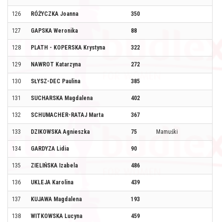
126
RÓŻYCZKA Joanna
350
127
GAPSKA Weronika
88
128
PLATH - KOPERSKA Krystyna
322
129
NAWROT Katarzyna
272
130
SŁYSZ-DEC Paulina
385
131
SUCHARSKA Magdalena
402
132
SCHUMACHER-RATAJ Marta
367
133
DZIKOWSKA Agnieszka
75
Mamuśki
134
GARDYZA Lidia
90
135
ZIELIŃSKA Izabela
486
136
UKLEJA Karolina
439
137
KUJAWA Magdalena
193
138
WITKOWSKA Lucyna
459