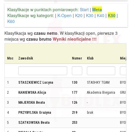
Klasyfikacje w punktach pomiarowych:
Start
|
Meta
Klasyfikacje wg kategorii:
|
K-Open
|
K20
|
K30
|
K40
|
K50
|
K60
Klasyfikacja wg
czasu netto
. W klasyfikacji open, pierwsze 3
miejsca wg
czasu brutto
Wyniki nieoficjalne !!!
Msc
Zawodnik
Numer
Klub
Miejsc
1
STASZKIEWICZ Lucyna
130
STASHKY TEAM
BYDGO
2
KANIEWSKA Alicja
177
Akademia Biegania
GRUDZI
3
MAJERSKA Beata
126
-
BYDGO
4
PRZYBYLSKA Grażyna
219
brak
BYDGO
5
SZATKOWSKA Beata
253
BYDGO