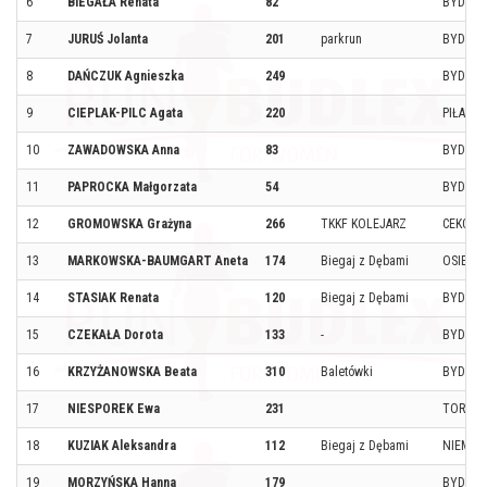
6
BIEGAŁA Renata
82
BYDGO
7
JURUŚ Jolanta
201
parkrun
BYDGO
8
DAŃCZUK Agnieszka
249
BYDGO
9
CIEPLAK-PILC Agata
220
PIŁA
10
ZAWADOWSKA Anna
83
BYDGO
11
PAPROCKA Małgorzata
54
BYDGO
12
GROMOWSKA Grażyna
266
TKKF KOLEJARZ
CEKCYN
13
MARKOWSKA-BAUMGART Aneta
174
Biegaj z Dębami
OSIELS
14
STASIAK Renata
120
Biegaj z Dębami
BYDGO
15
CZEKAŁA Dorota
133
-
BYDGO
16
KRZYŻANOWSKA Beata
310
Baletówki
BYDGO
17
NIESPOREK Ewa
231
TORUŃ
18
KUZIAK Aleksandra
112
Biegaj z Dębami
NIEMCZ
19
MORZYŃSKA Hanna
179
BYDGO