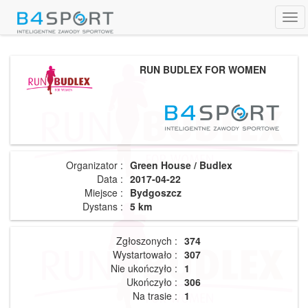
Tog
navi
RUN BUDLEX FOR WOMEN
Organizator :
Green House / Budlex
Data :
2017-04-22
Miejsce :
Bydgoszcz
Dystans :
5 km
Zgłoszonych :
374
Wystartowało :
307
Nie ukończyło :
1
Ukończyło :
306
Na trasie :
1