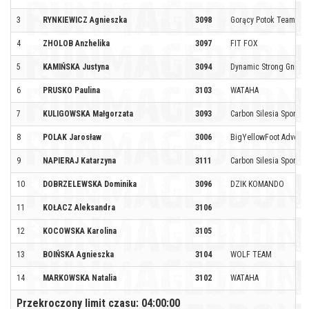
3
RYNKIEWICZ Agnieszka
3098
Gorący Potok Team
4
ZHOLOB Anzhelika
3097
FIT FOX
5
KAMIŃSKA Justyna
3094
Dynamic Strong Gniez
6
PRUSKO Paulina
3103
WATAHA
7
KULIGOWSKA Małgorzata
3093
Carbon Silesia Sport by
8
POLAK Jarosław
3006
BigYellowFoot Advent
9
NAPIERAJ Katarzyna
3111
Carbon Silesia Sport by
10
DOBRZELEWSKA Dominika
3096
DZIK KOMANDO
11
KOŁACZ Aleksandra
3106
12
KOCOWSKA Karolina
3105
13
BOIŃSKA Agnieszka
3104
WOLF TEAM
14
MARKOWSKA Natalia
3102
WATAHA
Przekroczony limit czasu: 04:00:00