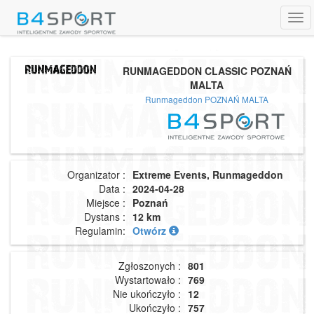
Tog
navi
RUNMAGEDDON CLASSIC POZNAŃ
MALTA
Runmageddon POZNAŃ MALTA
Organizator :
Extreme Events, Runmageddon
Data :
2024-04-28
Miejsce :
Poznań
Dystans :
12 km
Regulamin:
Otwórz
Zgłoszonych :
801
Wystartowało :
769
Nie ukończyło :
12
Ukończyło :
757