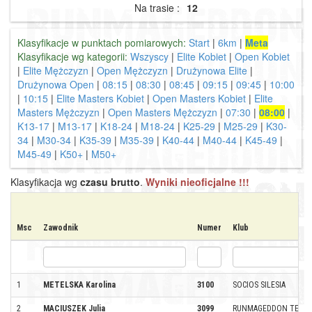
Na trasie :
12
Klasyfikacje w punktach pomiarowych:
Start
|
6km
|
Meta
Klasyfikacje wg kategorii:
Wszyscy
|
Elite Kobiet
|
Open Kobiet
|
Elite Mężczyzn
|
Open Mężczyzn
|
Drużynowa Elite
|
Drużynowa Open
|
08:15
|
08:30
|
08:45
|
09:15
|
09:45
|
10:00
|
10:15
|
Elite Masters Kobiet
|
Open Masters Kobiet
|
Elite
Masters Mężczyzn
|
Open Masters Mężczyzn
|
07:30
|
08:00
|
K13-17
|
M13-17
|
K18-24
|
M18-24
|
K25-29
|
M25-29
|
K30-
34
|
M30-34
|
K35-39
|
M35-39
|
K40-44
|
M40-44
|
K45-49
|
M45-49
|
K50+
|
M50+
Klasyfikacja wg
czasu brutto
.
Wyniki nieoficjalne !!!
Msc
Zawodnik
Numer
Klub
1
METELSKA Karolina
3100
SOCIOS SILESIA
2
MACIUSZEK Julia
3099
RUNMAGEDDON TEAM