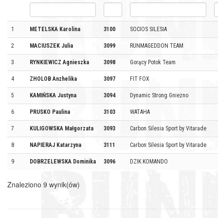
1
METELSKA Karolina
3100
SOCIOS SILESIA
2
MACIUSZEK Julia
3099
RUNMAGEDDON TEAM
3
RYNKIEWICZ Agnieszka
3098
Gorący Potok Team
4
ZHOLOB Anzhelika
3097
FIT FOX
5
KAMIŃSKA Justyna
3094
Dynamic Strong Gniezno
6
PRUSKO Paulina
3103
WATAHA
7
KULIGOWSKA Małgorzata
3093
Carbon Silesia Sport by Vitarade
8
NAPIERAJ Katarzyna
3111
Carbon Silesia Sport by Vitarade
9
DOBRZELEWSKA Dominika
3096
DZIK KOMANDO
Znaleziono 9 wynik(ów)