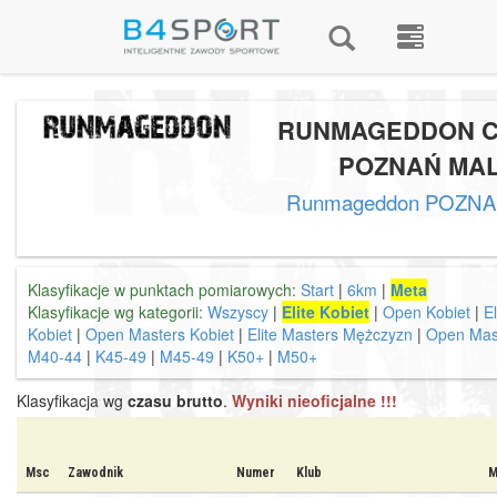
RUNMAGEDDON C
POZNAŃ MAL
Runmageddon POZNA
Klasyfikacje w punktach pomiarowych:
Start
|
6km
|
Meta
Klasyfikacje wg kategorii:
Wszyscy
|
Elite Kobiet
|
Open Kobiet
|
E
Kobiet
|
Open Masters Kobiet
|
Elite Masters Mężczyzn
|
Open Mas
M40-44
|
K45-49
|
M45-49
|
K50+
|
M50+
Klasyfikacja wg
czasu brutto
.
Wyniki nieoficjalne !!!
Msc
Zawodnik
Numer
Klub
M