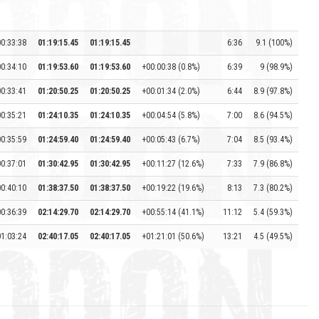
00:33:38
01:19:15.45
01:19:15.45
6:36
9.1 (100%)
00:34:10
01:19:53.60
01:19:53.60
+00:00:38 (0.8%)
6:39
9 (98.9%)
00:33:41
01:20:50.25
01:20:50.25
+00:01:34 (2.0%)
6:44
8.9 (97.8%)
00:35:21
01:24:10.35
01:24:10.35
+00:04:54 (5.8%)
7:00
8.6 (94.5%)
00:35:59
01:24:59.40
01:24:59.40
+00:05:43 (6.7%)
7:04
8.5 (93.4%)
00:37:01
01:30:42.95
01:30:42.95
+00:11:27 (12.6%)
7:33
7.9 (86.8%)
00:40:10
01:38:37.50
01:38:37.50
+00:19:22 (19.6%)
8:13
7.3 (80.2%)
00:36:39
02:14:29.70
02:14:29.70
+00:55:14 (41.1%)
11:12
5.4 (59.3%)
01:03:24
02:40:17.05
02:40:17.05
+01:21:01 (50.6%)
13:21
4.5 (49.5%)