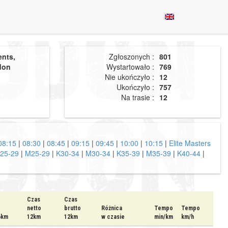
ents,
Zgłoszonych :
801
don
Wystartowało :
769
Nie ukończyło :
12
Ukończyło :
757
Na trasie :
12
08:15
|
08:30
|
08:45
|
09:15
|
09:45
|
10:00
|
10:15
|
Elite Masters
25-29
|
M25-29
|
K30-34
|
M30-34
|
K35-39
|
M35-39
|
K40-44
|
Czas
Czas
netto
brutto
Różnica
Tempo
Tempo
6km
12km
12km
w czasie
min/km
km/h