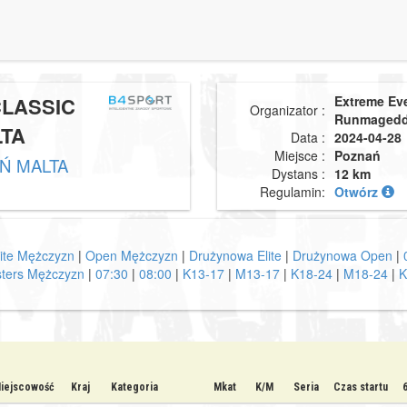
LASSIC
Extreme Ev
Organizator :
Runmaged
TA
Data :
2024-04-28
Miejsce :
Poznań
Ń MALTA
Dystans :
12 km
Regulamin:
Otwórz
lite Mężczyzn
|
Open Mężczyzn
|
Drużynowa Elite
|
Drużynowa Open
|
ters Mężczyzn
|
07:30
|
08:00
|
K13-17
|
M13-17
|
K18-24
|
M18-24
|
K
iejscowość
Kraj
Kategoria
Mkat
K/M
Seria
Czas startu