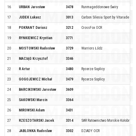
16
URBAN Jarosław
3478
Runmageddonowe Świry
17
JUDEK Łukasz
3013
Carbon Silesia Sport by Vitarade
18
POKRANT Dariusz
3212
CrossFox OCR
19
RYNKIEWICZ Krystian
3771
20
MOSTOWSKI Radosław
3729
Warriors Łódź
21
MACIĄG Krzysztof
3346
22
R Artur
3480
Rycerze Soplicy
23
GOGOJEWICZ Michał
3479
Rycerze Soplicy
24
BARCIKOWSKI Jarosław
3609
25
SAKOWSKI Marcin
3364
26
MIROWSKI Adam
3431
27
RZESZOTARSKI Jacek
3314
SAR Ratownictwo Morskie Kołobrzeg
28
JABLONKA Radoslaw
3302
DZIADY OCR