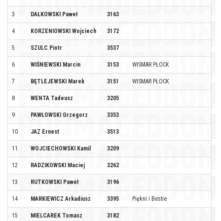
3
DAŁKOWSKI Paweł
3163
4
KORZENIOWSKI Wojciech
3172
5
SZULC Piotr
3537
6
WIŚNIEWSKI Marcin
3153
WISMAR PŁOCK
7
BĘTLEJEWSKI Marek
3151
WISMAR PŁOCK
8
WENTA Tadeusz
3205
9
PAWŁOWSKI Grzegorz
3353
10
JAZ Ernest
3513
11
WOJCIECHOWSKI Kamil
3209
12
RADZIKOWSKI Maciej
3262
13
RUTKOWSKI Paweł
3196
14
MARKIEWICZ Arkadiusz
3395
Piękni i Bestie
15
MIELCAREK Tomasz
3182