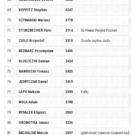
69
KOPPITZ Stephan
3247
70
SZYMAŃSKI Mariusz
3778
71
STURZBECHER Piotr
3714
Sii Power People Poznań
72
ZIOŁO Krzysztof
3310
Osada Jujitsu Judo
73
BEDNARZ Przemysław
3406
74
KLUSZCZYK Damian
3424
75
NAWROCKI Tomasz
3433
76
JĘDRYCZAK Daniel
3419
77
LAPO Maksim
3399
Volki
78
WOLA Adam
3788
79
BYDAŁEK Eligiusz
3063
80
GROMOTKA Janusz
3336
81
MICHALSKI Marcin
3307
opatrzność zawsze czuwała nad war