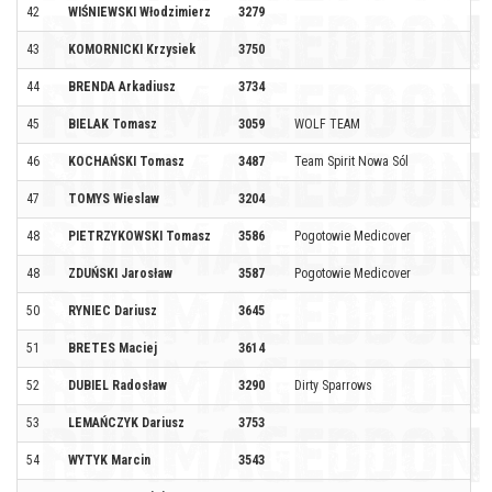
42
WIŚNIEWSKI Włodzimierz
3279
43
KOMORNICKI Krzysiek
3750
44
BRENDA Arkadiusz
3734
45
BIELAK Tomasz
3059
WOLF TEAM
46
KOCHAŃSKI Tomasz
3487
Team Spirit Nowa Sól
47
TOMYS Wieslaw
3204
48
PIETRZYKOWSKI Tomasz
3586
Pogotowie Medicover
48
ZDUŃSKI Jarosław
3587
Pogotowie Medicover
50
RYNIEC Dariusz
3645
51
BRETES Maciej
3614
52
DUBIEL Radosław
3290
Dirty Sparrows
53
LEMAŃCZYK Dariusz
3753
54
WYTYK Marcin
3543