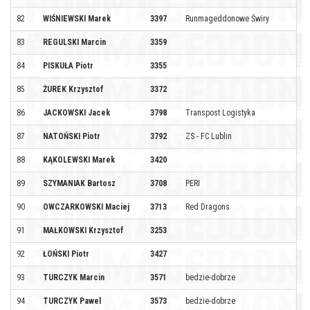
82
WIŚNIEWSKI Marek
3397
Runmageddonowe Świry
83
REGULSKI Marcin
3359
84
PISKUŁA Piotr
3355
85
ŻUREK Krzysztof
3372
86
JACKOWSKI Jacek
3798
Transpost Logistyka
87
NATOŃSKI Piotr
3792
ZS - FC Lublin
88
KĄKOLEWSKI Marek
3420
89
SZYMANIAK Bartosz
3708
PERI
90
OWCZARKOWSKI Maciej
3713
Red Dragons
91
MAŁKOWSKI Krzysztof
3253
92
ŁOŃSKI Piotr
3427
93
TURCZYK Marcin
3571
bedzie-dobrze
94
TURCZYK Pawel
3573
bedzie-dobrze