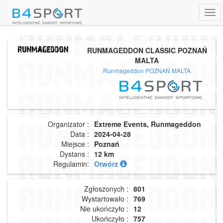
Tog
navi
RUNMAGEDDON CLASSIC POZNAŃ
MALTA
Runmageddon POZNAŃ MALTA
Organizator :
Extreme Events, Runmageddon
Data :
2024-04-28
Miejsce :
Poznań
Dystans :
12 km
Regulamin:
Otwórz
Zgłoszonych :
801
Wystartowało :
769
Nie ukończyło :
12
Ukończyło :
757