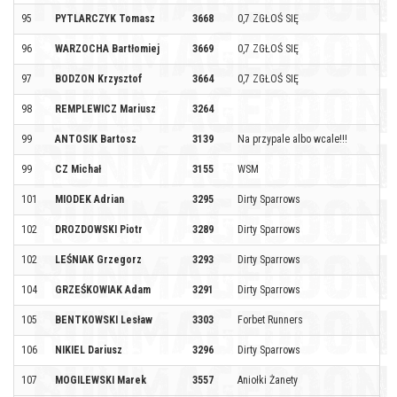
95
PYTLARCZYK Tomasz
3668
0,7 ZGŁOŚ SIĘ
96
WARZOCHA Bartłomiej
3669
0,7 ZGŁOŚ SIĘ
97
BODZON Krzysztof
3664
0,7 ZGŁOŚ SIĘ
98
REMPLEWICZ Mariusz
3264
99
ANTOSIK Bartosz
3139
Na przypale albo wcale!!!
99
CZ Michał
3155
WSM
101
MIODEK Adrian
3295
Dirty Sparrows
102
DROZDOWSKI Piotr
3289
Dirty Sparrows
102
LEŚNIAK Grzegorz
3293
Dirty Sparrows
104
GRZEŚKOWIAK Adam
3291
Dirty Sparrows
105
BENTKOWSKI Lesław
3303
Forbet Runners
106
NIKIEL Dariusz
3296
Dirty Sparrows
107
MOGILEWSKI Marek
3557
Aniołki Żanety