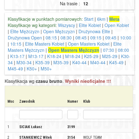
Na trasie :
12
Klasyfikacje w punktach pomiarowych:
Start
|
6km
|
Meta
Klasyfikacje wg kategorii:
Wszyscy
|
Elite Kobiet
|
Open Kobiet
|
Elite Mężczyzn
|
Open Mężczyzn
|
Drużynowa Elite
|
Drużynowa Open
|
08:15
|
08:30
|
08:45
|
09:15
|
09:45
|
10:00
|
10:15
|
Elite Masters Kobiet
|
Open Masters Kobiet
|
Elite
Masters Mężczyzn
|
Open Masters Mężczyzn
|
07:30
|
08:00
|
K13-17
|
M13-17
|
K18-24
|
M18-24
|
K25-29
|
M25-29
|
K30-
34
|
M30-34
|
K35-39
|
M35-39
|
K40-44
|
M40-44
|
K45-49
|
M45-49
|
K50+
|
M50+
Klasyfikacja wg
czasu brutto
.
Wyniki nieoficjalne !!!
Msc
Zawodnik
Numer
Klub
1
SICIAK Łukasz
3199
2
STANKIEWICZ Witek
3154
WOLF TEAM