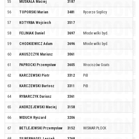
55
MUSKAŁA Maciej
3187
56
TOPORSKI Marian
3481
Rycerze Soplicy
57
KOTYRBA Wojciech
3517
58
FELINIAK Daniel
3697
Młode wilki byd.
59
CHODKIEWICZ Adam
3696
Młode wilki byd.
60
ANUSZCZYK Mariusz
3061
61
PAPROCKI Przemysław
3605
Wrociszów Goats
62
KARCZEWSKI Piotr
3312
PiB
63
KARCZEWSKI Bartosz
3311
PiB
64
RYBARCZYK Dariusz
3361
65
ANDRZEJEWSKI Maciej
3158
66
WIDUCH Ryszard
3206
67
BETLEJEWSKI Przemysław
3152
WISMAR PŁOCK
68
SILBERNAGEL Leszek
3268