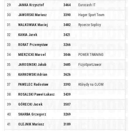
29
JANKA Krzysztof
3464
Eurocash IT
30
JAWORSKI Mariusz
3390
Hager Sport Team
31
WALKOWIAK Maciej
3482
Rycerze Soplicy
32
KANIA Jarek
3421
33
RORAT Przemysław
3266
34
MIERZICKI Marcel
3046
POWER TRAINING
35
JAROSINSKI Jakub
3685
FizjoSportJawor
36
KARKOWSKI Adrian
3626
37
PAWELEC Radosław
3393
Którędy na OJOM
38
ROSALSKI Paweł Łukasz
3439
39
GÓRECKI Jacek
3507
40
SKARBA Grzegorz
3269
41
OLEJNIK Mariusz
3189