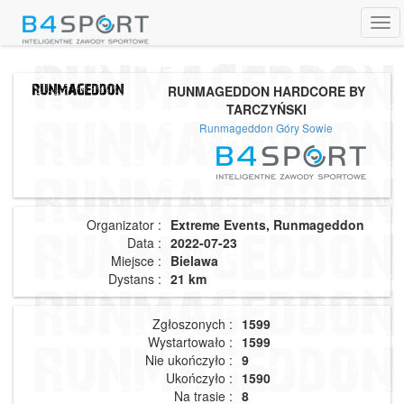
Tog
navi
RUNMAGEDDON HARDCORE BY
TARCZYŃSKI
Runmageddon Góry Sowie
Organizator :
Extreme Events, Runmageddon
Data :
2022-07-23
Miejsce :
Bielawa
Dystans :
21 km
Zgłoszonych :
1599
Wystartowało :
1599
Nie ukończyło :
9
Ukończyło :
1590
Na trasie :
8