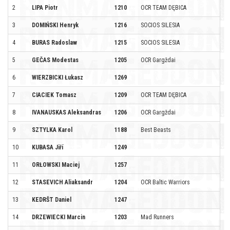
2
LIPA Piotr
1210
OCR TEAM DĘBICA
3
DOMIŃSKI Henryk
1216
SOCIOS SILESIA
4
BURAS Radoslaw
1215
SOCIOS SILESIA
5
GEČAS Modestas
1205
OCR Gargždai
6
WIERZBICKI Łukasz
1269
7
CIACIEK Tomasz
1209
OCR TEAM DĘBICA
8
IVANAUSKAS Aleksandras
1206
OCR Gargždai
9
SZTYLKA Karol
1188
Best Beasts
10
KUBASA Jiří
1249
11
ORŁOWSKI Maciej
1257
12
STASEVICH Aliaksandr
1204
OCR Baltic Warriors
13
KEDRŠT Daniel
1247
14
DRZEWIECKI Marcin
1203
Mad Runners