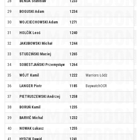
28
BENDA Stanislav
1233
29
BOGUSKI Adam
1234
30
WOJCIECHOWSKI Adam
1271
31
HOLČÍK Leoš
1240
32
JAKUBOWSKI Michał
1244
33
STUDZIŃSKI Maciej
1265
34
SOBESTJAŃSKI Przemysłąw
1264
35
WÓJT Kamil
1222
Warriors Łódź
36
LANGER Piotr
1185
BaywatchOCR
37
PIETRUSZEWSKI Andrzej
1258
38
BORUŃ Kamil
1235
39
BARVIČ Michal
1232
40
NOWAK Łukasz
1255
41
HYDZIK Dawid
1241