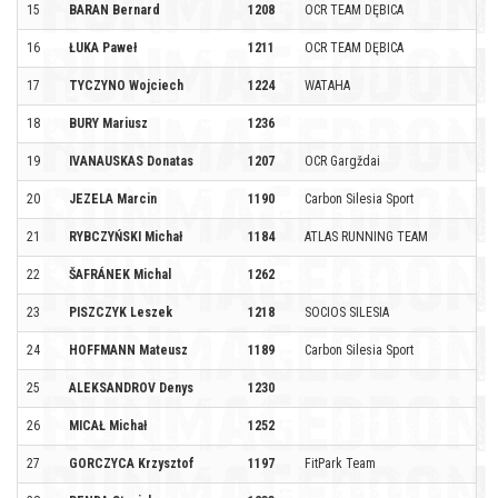
15
BARAN Bernard
1208
OCR TEAM DĘBICA
16
ŁUKA Paweł
1211
OCR TEAM DĘBICA
17
TYCZYNO Wojciech
1224
WATAHA
18
BURY Mariusz
1236
19
IVANAUSKAS Donatas
1207
OCR Gargždai
20
JEZELA Marcin
1190
Carbon Silesia Sport
21
RYBCZYŃSKI Michał
1184
ATLAS RUNNING TEAM
22
ŠAFRÁNEK Michal
1262
23
PISZCZYK Leszek
1218
SOCIOS SILESIA
24
HOFFMANN Mateusz
1189
Carbon Silesia Sport
25
ALEKSANDROV Denys
1230
26
MICAŁ Michał
1252
27
GORCZYCA Krzysztof
1197
FitPark Team