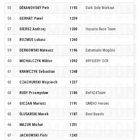
55
DĚKANOVSKÝ Petr
1193
Dark Side Workout
56
GERHÁT Pavel
1239
57
GIERSZ Andrzej
1200
Husaria Race Team
58
ROZMUS Łukasz
1260
59
DERKOWSKI Mateusz
1196
Extremalni Mogilno
60
MICHALCZYK Wiktor
1092
BRYGIERY OCR
61
KRAWCZYK Sebastian
1248
62
CZACHURSKI Wojciech
1237
63
RUDY Przemysław
1186
BeFit24Team
64
GICZAN Mariusz
1191
CARDIO Heroes
65
ŚLUSARSKI Marek
1187
Best Beasts
66
MAZUR Michał
1251
67
JACKOWSKI Piotr
1243