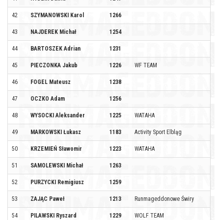
42
SZYMANOWSKI Karol
1266
43
NAJDEREK Michał
1254
44
BARTOSZEK Adrian
1231
45
PIECZONKA Jakub
1226
WF TEAM
46
FOGEL Mateusz
1238
47
OCZKO Adam
1256
48
WYSOCKI Aleksander
1225
WATAHA
49
MARKOWSKI Łukasz
1183
Activity Sport Elbląg
50
KRZEMIEŃ Sławomir
1223
WATAHA
51
SAMOLEWSKI Michał
1263
52
PURZYCKI Remigiusz
1259
53
ZAJĄC Paweł
1213
Runmageddonowe Świry
54
PILAWSKI Ryszard
1229
WOLF TEAM