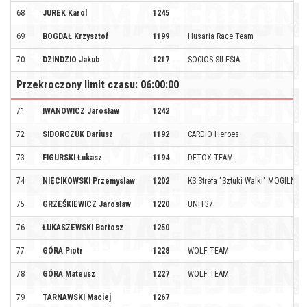
68
JUREK Karol
1245
69
BOGDAŁ Krzysztof
1199
Husaria Race Team
70
DZINDZIO Jakub
1217
SOCIOS SILESIA
Przekroczony limit czasu: 06:00:00
71
IWANOWICZ Jarosław
1242
72
SIDORCZUK Dariusz
1192
CARDIO Heroes
73
FIGURSKI Łukasz
1194
DETOX TEAM
74
NIECIKOWSKI Przemyslaw
1202
KS Strefa "Sztuki Walki" MOGILNO
75
GRZEŚKIEWICZ Jarosław
1220
UNIT37
76
ŁUKASZEWSKI Bartosz
1250
77
GÓRA Piotr
1228
WOLF TEAM
78
GÓRA Mateusz
1227
WOLF TEAM
79
TARNAWSKI Maciej
1267