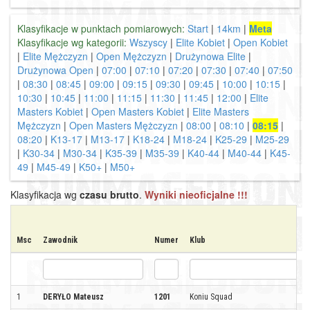
Klasyfikacje w punktach pomiarowych:
Start
|
14km
|
Meta
Klasyfikacje wg kategorii:
Wszyscy
|
Elite Kobiet
|
Open Kobiet
|
Elite Mężczyzn
|
Open Mężczyzn
|
Drużynowa Elite
|
Drużynowa Open
|
07:00
|
07:10
|
07:20
|
07:30
|
07:40
|
07:50
|
08:30
|
08:45
|
09:00
|
09:15
|
09:30
|
09:45
|
10:00
|
10:15
|
10:30
|
10:45
|
11:00
|
11:15
|
11:30
|
11:45
|
12:00
|
Elite
Masters Kobiet
|
Open Masters Kobiet
|
Elite Masters
Mężczyzn
|
Open Masters Mężczyzn
|
08:00
|
08:10
|
08:15
|
08:20
|
K13-17
|
M13-17
|
K18-24
|
M18-24
|
K25-29
|
M25-29
|
K30-34
|
M30-34
|
K35-39
|
M35-39
|
K40-44
|
M40-44
|
K45-
49
|
M45-49
|
K50+
|
M50+
Klasyfikacja wg
czasu brutto
.
Wyniki nieoficjalne !!!
Msc
Zawodnik
Numer
Klub
1
DERYŁO Mateusz
1201
Koniu Squad