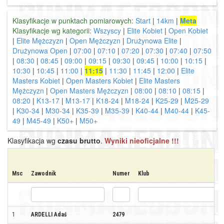
Klasyfikacje w punktach pomiarowych:
Start
|
14km
|
Meta
Klasyfikacje wg kategorii:
Wszyscy
|
Elite Kobiet
|
Open Kobiet
|
Elite Mężczyzn
|
Open Mężczyzn
|
Drużynowa Elite
|
Drużynowa Open
|
07:00
|
07:10
|
07:20
|
07:30
|
07:40
|
07:50
|
08:30
|
08:45
|
09:00
|
09:15
|
09:30
|
09:45
|
10:00
|
10:15
|
10:30
|
10:45
|
11:00
|
11:15
|
11:30
|
11:45
|
12:00
|
Elite
Masters Kobiet
|
Open Masters Kobiet
|
Elite Masters
Mężczyzn
|
Open Masters Mężczyzn
|
08:00
|
08:10
|
08:15
|
08:20
|
K13-17
|
M13-17
|
K18-24
|
M18-24
|
K25-29
|
M25-29
|
K30-34
|
M30-34
|
K35-39
|
M35-39
|
K40-44
|
M40-44
|
K45-
49
|
M45-49
|
K50+
|
M50+
Klasyfikacja wg
czasu brutto
.
Wyniki nieoficjalne !!!
Msc
Zawodnik
Numer
Klub
1
ARDELLI Adaś
2479