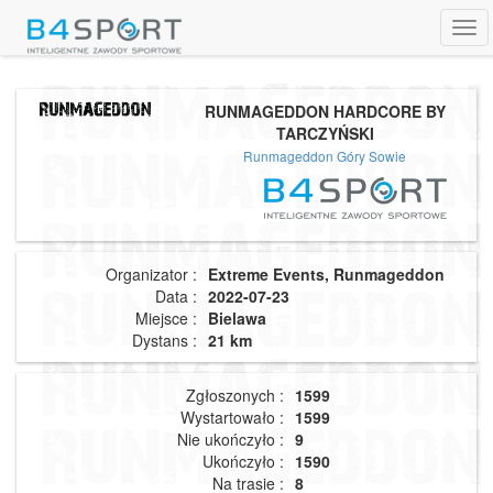
Tog
navi
RUNMAGEDDON HARDCORE BY
TARCZYŃSKI
Runmageddon Góry Sowie
Organizator :
Extreme Events, Runmageddon
Data :
2022-07-23
Miejsce :
Bielawa
Dystans :
21 km
Zgłoszonych :
1599
Wystartowało :
1599
Nie ukończyło :
9
Ukończyło :
1590
Na trasie :
8