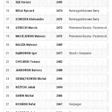
15
SĘK Dariusz
2495
16
MOLA Ryszard
2474
Runmageddonowe Świry
17
SZWEDER Aleksander
2475
Runmageddonowe Świry
18
GÓRECKI Marcin
2472
Płomienne Barany i Pastereczka
19
MACIEJEWSKI Mateusz
2473
Płomienne Barany i Pastereczka
20
KAŁUŻA Mateusz
2489
21
DĄBROWSKI Igor
2477
Strach i Cierpienie
22
CHYLIŃSKI Tomasz
2482
23
JANKOWSKI Bartosz
2488
24
SIEMIĄTKOWSKI Michał
2496
25
RÓŻYCKI Jakub
2494
26
GAWIN Michał
2486
27
KOSIŃSKI Rafał
2467
Harpagan