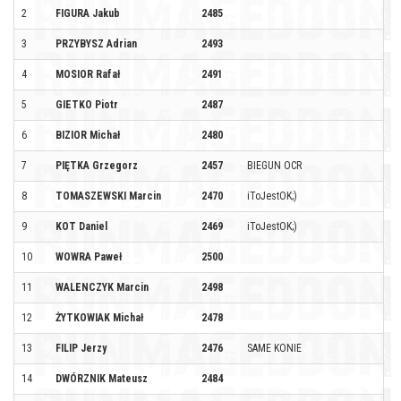
2
FIGURA Jakub
2485
3
PRZYBYSZ Adrian
2493
4
MOSIOR Rafał
2491
5
GIETKO Piotr
2487
6
BIZIOR Michał
2480
7
PIĘTKA Grzegorz
2457
BIEGUN OCR
8
TOMASZEWSKI Marcin
2470
iToJestOK;)
9
KOT Daniel
2469
iToJestOK;)
10
WOWRA Paweł
2500
11
WALENCZYK Marcin
2498
12
ŻYTKOWIAK Michał
2478
13
FILIP Jerzy
2476
SAME KONIE
14
DWÓRZNIK Mateusz
2484