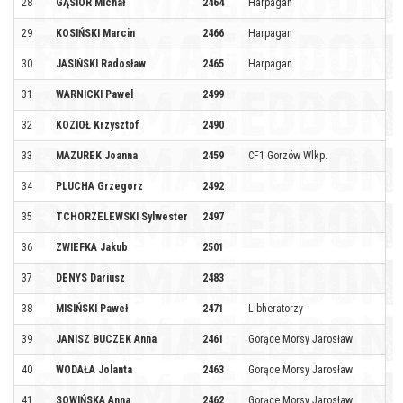
28
GĄSIOR Michał
2464
Harpagan
29
KOSIŃSKI Marcin
2466
Harpagan
30
JASIŃSKI Radosław
2465
Harpagan
31
WARNICKI Pawel
2499
32
KOZIOŁ Krzysztof
2490
33
MAZUREK Joanna
2459
CF1 Gorzów Wlkp.
34
PLUCHA Grzegorz
2492
35
TCHORZELEWSKI Sylwester
2497
36
ZWIEFKA Jakub
2501
37
DENYS Dariusz
2483
38
MISIŃSKI Paweł
2471
Libheratorzy
39
JANISZ BUCZEK Anna
2461
Gorące Morsy Jarosław
40
WODAŁA Jolanta
2463
Gorące Morsy Jarosław
41
SOWIŃSKA Anna
2462
Gorące Morsy Jarosław