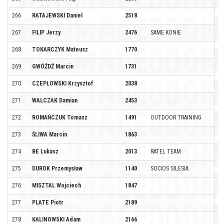
266
RATAJEWSKI Daniel
2518
267
FILIP Jerzy
2476
SAME KONIE
268
TOKARCZYK Mateusz
1770
269
GWÓŹDŹ Marcin
1731
270
CZEPŁOWSKI Krzysztof
2038
271
WALCZAK Damian
2453
272
ROMAŃCZUK Tomasz
1491
OUTDOOR TRAINING
273
ŚLIWA Marcin
1863
274
BE Lukasz
2013
RATEL TEAM
275
DUROK Przemysław
1140
SOCIOS SILESIA
276
MISZTAL Wojciech
1847
277
PLATE Piotr
2189
278
KALINOWSKI Adam
2166