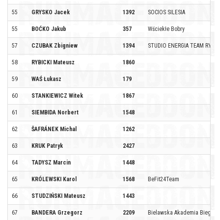
55
GRYSKO Jacek
1392
SOCIOS SILESIA
55
BOĆKO Jakub
357
Wściekłe Bobry
57
CZUBAK Zbigniew
1394
STUDIO ENERGIA TEAM RYBN
58
RYBICKI Mateusz
1860
59
WAŚ Łukasz
179
60
STANKIEWICZ Witek
1867
61
SIEMBIDA Norbert
1548
62
ŠAFRÁNEK Michal
1262
63
KRUK Patryk
2427
64
TADYSZ Marcin
1448
65
KRÓLEWSKI Karol
1568
BeFit24Team
66
STUDZIŃSKI Mateusz
1443
67
BANDERA Grzegorz
2209
Bielawska Akademia Biegani