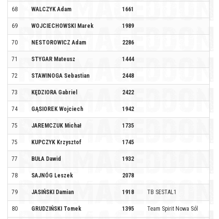
68
WALCZYK Adam
1661
69
WOJCIECHOWSKI Marek
1989
70
NESTOROWICZ Adam
2286
71
STYGAR Mateusz
1444
72
STAWINOGA Sebastian
2448
73
KĘDZIORA Gabriel
2422
74
GĄSIOREK Wojciech
1942
75
JAREMCZUK Michał
1735
75
KUPCZYK Krzysztof
1745
77
BUŁA Dawid
1932
78
SAJNÓG Leszek
2078
79
JASIŃSKI Damian
1918
TB SESTAL1
80
GRUDZIŃSKI Tomek
1395
Team Spirit Nowa Sól