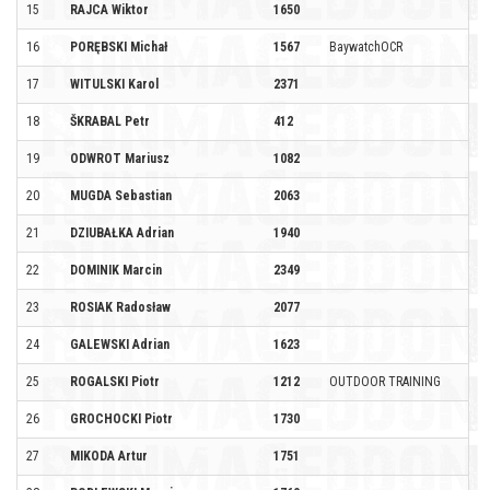
15
RAJCA Wiktor
1650
16
PORĘBSKI Michał
1567
BaywatchOCR
17
WITULSKI Karol
2371
18
ŠKRABAL Petr
412
19
ODWROT Mariusz
1082
20
MUGDA Sebastian
2063
21
DZIUBAŁKA Adrian
1940
22
DOMINIK Marcin
2349
23
ROSIAK Radosław
2077
24
GALEWSKI Adrian
1623
25
ROGALSKI Piotr
1212
OUTDOOR TRAINING
26
GROCHOCKI Piotr
1730
27
MIKODA Artur
1751