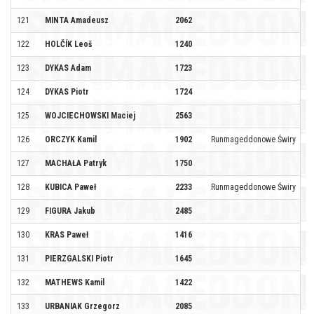
121
MINTA Amadeusz
2062
122
HOLČÍK Leoš
1240
123
DYKAS Adam
1723
124
DYKAS Piotr
1724
125
WOJCIECHOWSKI Maciej
2563
126
ORCZYK Kamil
1902
Runmageddonowe Świry
127
MACHAŁA Patryk
1750
128
KUBICA Paweł
2233
Runmageddonowe Świry
129
FIGURA Jakub
2485
130
KRAS Paweł
1416
131
PIERZGALSKI Piotr
1645
132
MATHEWS Kamil
1422
133
URBANIAK Grzegorz
2085