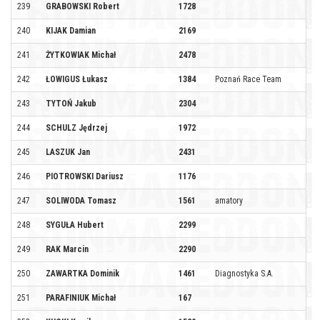
239
GRABOWSKI Robert
1728
240
KIJAK Damian
2169
241
ŻYTKOWIAK Michał
2478
242
ŁOWIGUS Łukasz
1384
Poznań Race Team
243
TYTOŃ Jakub
2304
244
SCHULZ Jędrzej
1972
245
LASZUK Jan
2431
246
PIOTROWSKI Dariusz
1176
247
SOLIWODA Tomasz
1561
amatory
248
SYGUŁA Hubert
2299
249
RAK Marcin
2290
250
ZAWARTKA Dominik
1461
Diagnostyka S.A.
251
PARAFINIUK Michał
167