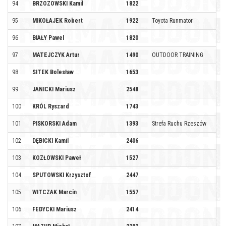
94
BRZOZOWSKI Kamil
1822
95
MIKOŁAJEK Robert
1922
Toyota Runmator
96
BIAŁY Pawel
1820
97
MATEJCZYK Artur
1490
OUTDOOR TRAINING
98
SITEK Bolesław
1653
99
JANICKI Mariusz
2548
100
KRÓL Ryszard
1743
101
PISKORSKI Adam
1393
Strefa Ruchu Rzeszów
102
DĘBICKI Kamil
2406
103
KOZŁOWSKI Paweł
1527
104
SPUTOWSKI Krzysztof
2447
105
WITCZAK Marcin
1557
106
FEDYCKI Mariusz
2414