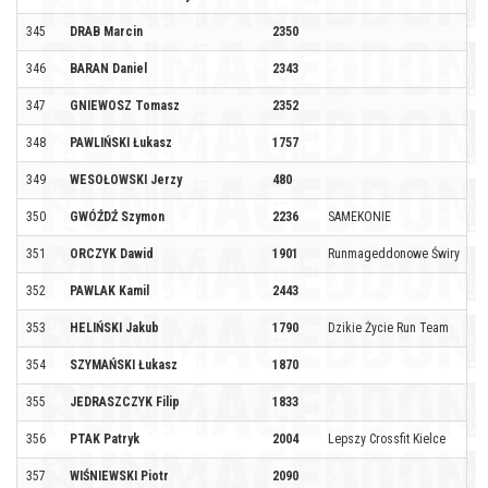
345
DRAB Marcin
2350
346
BARAN Daniel
2343
347
GNIEWOSZ Tomasz
2352
348
PAWLIŃSKI Łukasz
1757
349
WESOŁOWSKI Jerzy
480
350
GWÓŹDŹ Szymon
2236
SAMEKONIE
351
ORCZYK Dawid
1901
Runmageddonowe Świry
352
PAWLAK Kamil
2443
353
HELIŃSKI Jakub
1790
Dzikie Życie Run Team
354
SZYMAŃSKI Łukasz
1870
355
JEDRASZCZYK Filip
1833
356
PTAK Patryk
2004
Lepszy Crossfit Kielce
357
WIŚNIEWSKI Piotr
2090