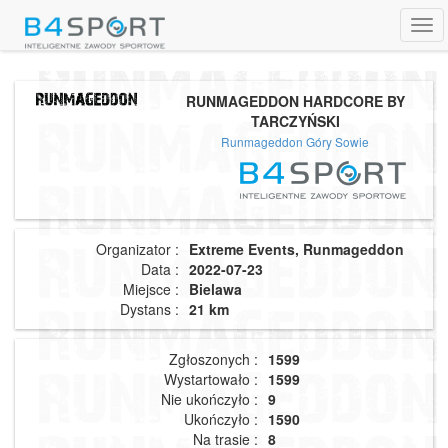
Tog
navi
RUNMAGEDDON HARDCORE BY
TARCZYŃSKI
Runmageddon Góry Sowie
Organizator :
Extreme Events, Runmageddon
Data :
2022-07-23
Miejsce :
Bielawa
Dystans :
21 km
Zgłoszonych :
1599
Wystartowało :
1599
Nie ukończyło :
9
Ukończyło :
1590
Na trasie :
8