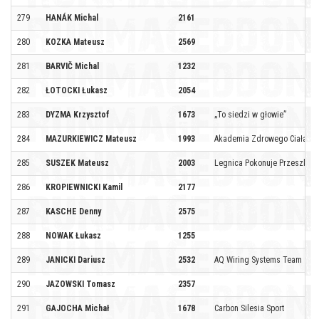
279
HANÁK Michal
2161
280
KOZKA Mateusz
2569
281
BARVIČ Michal
1232
282
ŁOTOCKI Łukasz
2054
283
DYZMA Krzysztof
1673
„To siedzi w głowie”
284
MAZURKIEWICZ Mateusz
1993
Akademia Zdrowego Ciała
285
SUSZEK Mateusz
2003
Legnica Pokonuje Przeszkod
286
KROPIEWNICKI Kamil
2177
287
KASCHE Denny
2575
288
NOWAK Łukasz
1255
289
JANICKI Dariusz
2532
AQ Wiring Systems Team
290
JAZOWSKI Tomasz
2357
291
GAJOCHA Michał
1678
Carbon Silesia Sport