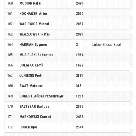
160
MOSIOR Rafał
2491
161
KOCHAŃSKI Artur
2050
162
WASIEWICZ Michał
2087
162
WLAZŁOWSKI Rafał
2091
164
HADRIAN Szymon
2
Carbon Silesia Sport
165
MUSIELSKI Sebastian
1964
166
DOLIWKA Kamil
1622
167
ŁUNIESKI Piotr
2181
168
SWAT Mateusz
315
169
SOBESTJAŃSKI Przemysłąw
1264
170
BALTYZAR Bartosz
2395
171
MARKOWSKI Konrad
2436
172
DUDEK Igor
2544