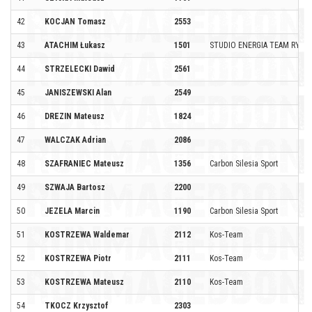
42
KOCJAN Tomasz
2553
43
ATACHIM Łukasz
1501
STUDIO ENERGIA TEAM RYBN
44
STRZELECKI Dawid
2561
45
JANISZEWSKI Alan
2549
46
DREZIN Mateusz
1824
47
WALCZAK Adrian
2086
48
SZAFRANIEC Mateusz
1356
Carbon Silesia Sport
49
SZWAJA Bartosz
2200
50
JEZELA Marcin
1190
Carbon Silesia Sport
51
KOSTRZEWA Waldemar
2112
Kos-Team
52
KOSTRZEWA Piotr
2111
Kos-Team
53
KOSTRZEWA Mateusz
2110
Kos-Team
54
TKOCZ Krzysztof
2303