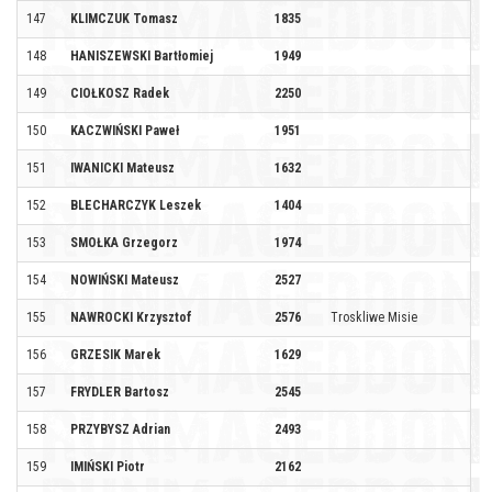
147
KLIMCZUK Tomasz
1835
148
HANISZEWSKI Bartłomiej
1949
149
CIOŁKOSZ Radek
2250
150
KACZWIŃSKI Paweł
1951
151
IWANICKI Mateusz
1632
152
BLECHARCZYK Leszek
1404
153
SMOŁKA Grzegorz
1974
154
NOWIŃSKI Mateusz
2527
155
NAWROCKI Krzysztof
2576
Troskliwe Misie
156
GRZESIK Marek
1629
157
FRYDLER Bartosz
2545
158
PRZYBYSZ Adrian
2493
159
IMIŃSKI Piotr
2162