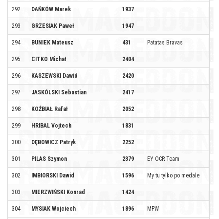
292
DAŃKÓW Marek
1937
293
GRZESIAK Paweł
1947
294
BUNIEK Mateusz
431
Patatas Bravas
295
CITKO Michał
2404
296
KASZEWSKI Dawid
2420
297
JASKÓLSKI Sebastian
2417
298
KOŹBIAŁ Rafał
2052
299
HRIBAL Vojtech
1831
300
DĘBOWICZ Patryk
2252
301
PILAS Szymon
2379
EY OCR Team
302
IMBIORSKI Dawid
1596
My tu tylko po medale
303
MIERZWIŃSKI Konrad
1424
304
MYSIAK Wojciech
1896
MPW