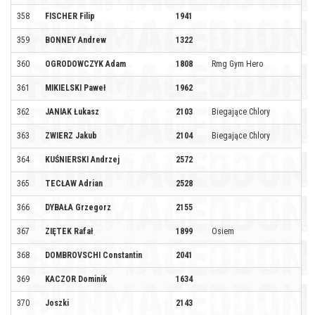
358
FISCHER Filip
1941
359
BONNEY Andrew
1322
360
OGRODOWCZYK Adam
1808
Rmg Gym Hero
361
MIKIELSKI Paweł
1962
362
JANIAK Łukasz
2103
Biegające Chlory
363
ZWIERZ Jakub
2104
Biegające Chlory
364
KUŚNIERSKI Andrzej
2572
365
TECŁAW Adrian
2528
366
DYBAŁA Grzegorz
2155
367
ZIĘTEK Rafał
1899
Osiem
368
DOMBROVSCHI Constantin
2041
369
KACZOR Dominik
1634
370
Joszki
2143