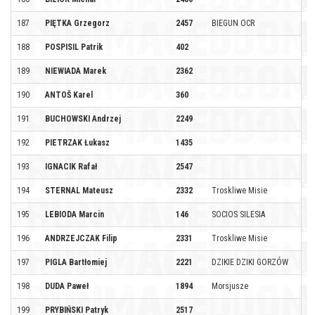
187
PIĘTKA Grzegorz
2457
BIEGUN OCR
188
POSPISIL Patrik
402
189
NIEWIADA Marek
2362
190
ANTOŠ Karel
360
191
BUCHOWSKI Andrzej
2249
192
PIETRZAK Łukasz
1435
193
IGNACIK Rafał
2547
194
STERNAL Mateusz
2332
Troskliwe Misie
195
LEBIODA Marcin
146
SOCIOS SILESIA
196
ANDRZEJCZAK Filip
2331
Troskliwe Misie
197
PIGLA Bartłomiej
2221
DZIKIE DZIKI GORZÓW
198
DUDA Paweł
1894
Morsjusze
199
PRYBIŃSKI Patryk
2517