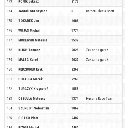
173
KONIK Łukasz
2173
174
JASKÓLSKI Szymon
3
Carbon Silesia Sport
175
TOKAREK Jan
1086
176
WOJAS Michał
1774
177
MODERSKI Mateusz
1537
178
KLICH Tomasz
2028
Zakaz na garaż
179
MALEC Karol
2029
Zakaz na garaż
180
KĘDZIOREK Eryk
2268
181
HOLAJDA Marek
2260
182
TURCZYK Krzysztof
1555
183
CEBULLA Mateusz
1374
Husaria Race Team
184
SZURGOT Sebastian
1869
185
GIETKO Piotr
2487
186
BIZIOR Michał
2480