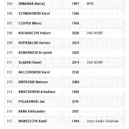
304
URBANIAK Maciej
1897
MPW
306
SZYMANOWSKI Karol
1266
307
CZOPEK Miłosz
1936
308
KUCHARCZYK Hubert
2320
ONE MORE!
309
DOPIERALSKI Dariusz
2410
310
KOMORNICKI Krzysiek
2423
311
GŁĄBSKI Daniel
2319
ONE MORE!
312
KACZOROWSKI Karol
2165
313
DWÓRZNIK Mateusz
2484
314
KWIATKOWSKI Arkadiusz
1843
315
POLAKOWSKI Jan
2191
316
KAWA Aleksander
2421
317
WAWSZCZYK Kamil
1994
Cross freaks Goleniów