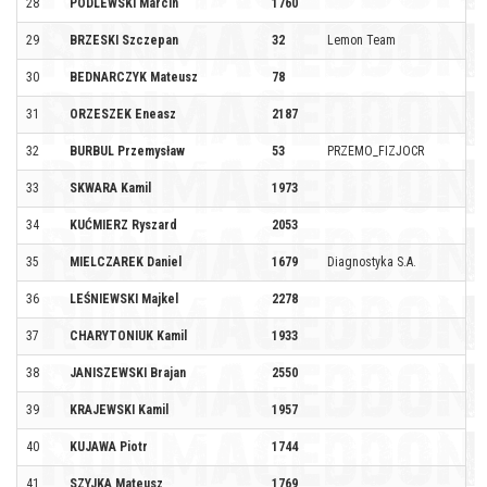
28
PODLEWSKI Marcin
1760
29
BRZESKI Szczepan
32
Lemon Team
30
BEDNARCZYK Mateusz
78
31
ORZESZEK Eneasz
2187
32
BURBUL Przemysław
53
PRZEMO_FIZJOCR
33
SKWARA Kamil
1973
34
KUĆMIERZ Ryszard
2053
35
MIELCZAREK Daniel
1679
Diagnostyka S.A.
36
LEŚNIEWSKI Majkel
2278
37
CHARYTONIUK Kamil
1933
38
JANISZEWSKI Brajan
2550
39
KRAJEWSKI Kamil
1957
40
KUJAWA Piotr
1744
41
SZYJKA Mateusz
1769