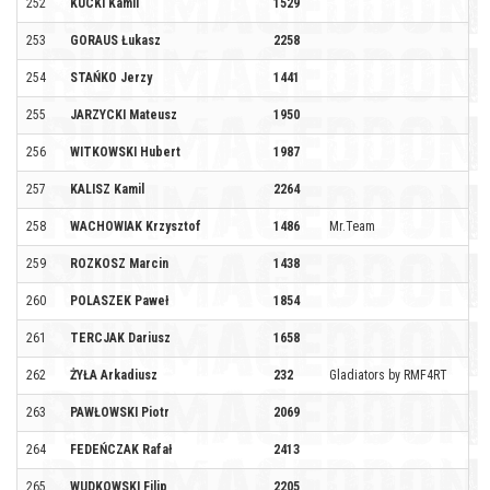
252
KUCKI Kamil
1529
253
GORAUS Łukasz
2258
254
STAŃKO Jerzy
1441
255
JARZYCKI Mateusz
1950
256
WITKOWSKI Hubert
1987
257
KALISZ Kamil
2264
258
WACHOWIAK Krzysztof
1486
Mr.Team
259
ROZKOSZ Marcin
1438
260
POLASZEK Paweł
1854
261
TERCJAK Dariusz
1658
262
ŻYŁA Arkadiusz
232
Gladiators by RMF4RT
263
PAWŁOWSKI Piotr
2069
264
FEDEŃCZAK Rafał
2413
265
WUDKOWSKI Filip
2205