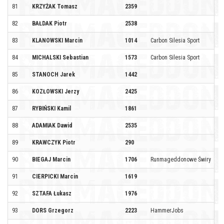
81
KRZYŻAK Tomasz
2359
82
BAŁDAK Piotr
2538
83
KLANOWSKI Marcin
1014
Carbon Silesia Sport
84
MICHALSKI Sebastian
1573
Carbon Silesia Sport
85
STANOCH Jarek
1442
86
KOZŁOWSKI Jerzy
2425
87
RYBIŃSKI Kamil
1861
88
ADAMIAK Dawid
2535
89
KRAWCZYK Piotr
290
90
BIEGAJ Marcin
1706
Runmageddonowe Świry
91
CIERPICKI Marcin
1619
92
SZTAFA Łukasz
1976
93
DORS Grzegorz
2223
HammerJobs