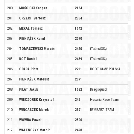
200
MOŚCICKI Kacper
2184
201
ORZECH Bartosz
2364
202
MĘKAL Tomasz
1642
203
PIENIĄŻEK Kamil
2070
204
TOMASZEWSKI Marcin
2470
iToJestOK;)
205
KOT Daniel
2469
iToJestOK;)
206
OPARA Piotr
2211
BOOT CAMP POLSKA
207
PIENIĄŻEK Mateusz
2071
208
PILAT Jakub
1682
Dragsquad
209
WIECZOREK Krzysztof
242
Husaria Race Team
210
WINCASZEK Marek
2391
REMBARZ_TEAM
211
WOWRA Paweł
2500
212
WALENCZYK Marcin
2498