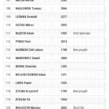
107
MAZUR Michał
2282
108
NAGŁOWSKI Tomasz
2066
109
LEŚNIAK Dominik
2277
110
GUTKO Miłosz
2353
111
BŁĘDZKI Adam
1025
Dirty Sparrows
112
PYREK Piotr
2074
113
KAŹMIERCZAK Łukasz
1798
Mes-projekt
114
MARKOWICZ Dawid
2060
115
BENDA Stanislav
1233
116
WOJCIECHOWSKI Adam
1271
117
LINEK Paweł
1535
118
SZYJKA Krzysztof
1799
Mes-projekt
119
KYSILKA Vit
1844
120
WOŁOSZYN Mariusz
2023
Śle-DZIKI