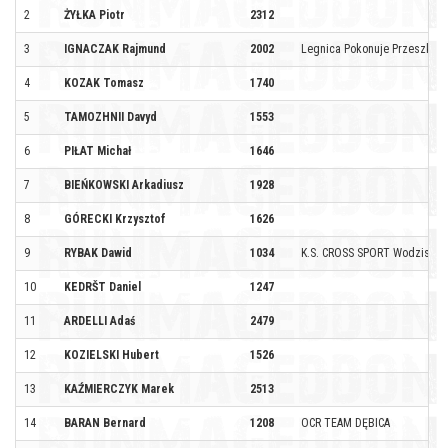
2
ŻYŁKA Piotr
2312
3
IGNACZAK Rajmund
2002
Legnica Pokonuje Przeszkod
4
KOZAK Tomasz
1740
5
TAMOZHNII Davyd
1553
6
PIŁAT Michał
1646
7
BIEŃKOWSKI Arkadiusz
1928
8
GÓRECKI Krzysztof
1626
9
RYBAK Dawid
1034
K.S. CROSS SPORT Wodzisław 
10
KEDRŠT Daniel
1247
11
ARDELLI Adaś
2479
12
KOZIELSKI Hubert
1526
13
KAŹMIERCZYK Marek
2513
14
BARAN Bernard
1208
OCR TEAM DĘBICA