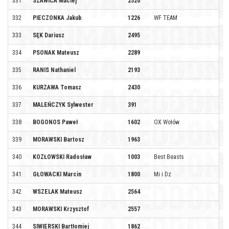
331
SZAWICA Maciej
2520
332
PIECZONKA Jakub
1226
WF TEAM
333
SĘK Dariusz
2495
334
PSONAK Mateusz
2289
335
RANIS Nathaniel
2193
336
KURZAWA Tomasz
2430
337
MALEŃCZYK Sylwester
391
338
BOGONOS Paweł
1602
OX Wołów
339
MORAWSKI Bartosz
1963
340
KOZŁOWSKI Radosław
1003
Best Beasts
341
GŁOWACKI Marcin
1800
Mi i Dz
342
WSZELAK Mateusz
2564
343
MORAWSKI Krzysztof
2557
344
SIWIERSKI Bartłomiej
1862