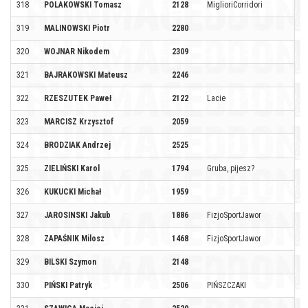
318
POLAKOWSKI Tomasz
2128
MiglioriCorridori
319
MALINOWSKI Piotr
2280
320
WOJNAR Nikodem
2309
321
BAJRAKOWSKI Mateusz
2246
322
RZESZUTEK Paweł
2122
Lacie
323
MARCISZ Krzysztof
2059
324
BRODZIAK Andrzej
2525
325
ZIELIŃSKI Karol
1794
Gruba, pijesz?
326
KUKUCKI Michał
1959
327
JAROSINSKI Jakub
1886
FizjoSportJawor
328
ZAPAŚNIK Milosz
1468
FizjoSportJawor
329
BILSKI Szymon
2148
330
PIŃSKI Patryk
2506
PIŃSZCZAKI