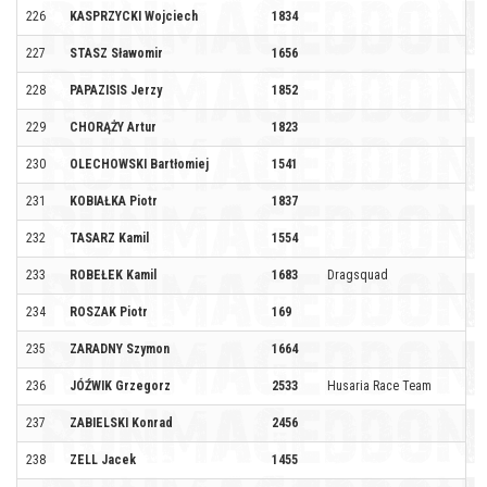
226
KASPRZYCKI Wojciech
1834
227
STASZ Sławomir
1656
228
PAPAZISIS Jerzy
1852
229
CHORĄŻY Artur
1823
230
OLECHOWSKI Bartłomiej
1541
231
KOBIAŁKA Piotr
1837
232
TASARZ Kamil
1554
233
ROBEŁEK Kamil
1683
Dragsquad
234
ROSZAK Piotr
169
235
ZARADNY Szymon
1664
236
JÓŹWIK Grzegorz
2533
Husaria Race Team
237
ZABIELSKI Konrad
2456
238
ZELL Jacek
1455