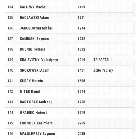
134
KAŁUŻNY Maciej
2419
135
RACLAWSKI Adam
1761
136
JAKUBOWSKI Michał
1244
137
KAMIŃSKI Szymon
1952
138
ROLNIK Tomasz
1332
139
KRAISVITNYI Volodymyr
1919
TB SESTAL1
140
SROKOWSKI Adam
1401
Żółte Papiery
141
KUREK Marcin
1638
142
NITEK Kamil
1644
143
BARTCZAK Andrzej
1720
144
GRABIEC Hubert
1519
145
FRONCEK Kazimierz
2255
146
MAŁOLEPSZY Szymon
2435