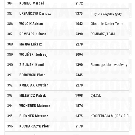
384
KONIEC Marcel
2172
385
URBAŃCZYK Dariusz
1375
I my przeżyjemy góry
386
WÓJCIK Adrian
1042
Obstacle Center Team
387
REMBARZ Łukasz
2390
REMBARZ_TEAM
388
MAJDA Łukasz
2279
389
WOLIŃSKI Jędrzej
2094
390
ZIELIŃSKI Kamil
1390
Runmageddonowe Świry
391
BOROWSKI Piotr
2345
392
KMIECIAK Krystian
2270
393
MILEWICZ Patryk
1998
CykCyk
394
WICHEREK Mateusz
1874
395
BUDYNEK Mateusz
1475
KOOPERACJA MIĘDZY ZIELO
396
KUCHARCZYK Piotr
2179