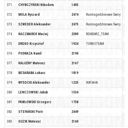
371
CHYBCZYŃSKI Nikodem
1405
372
MOLA Ryszard
2474
Runmageddonowe Świry
373
SZWEDER Aleksander
2475
Runmageddonowe Świry
374
KACZMAREK Maciej
2389
REMBARZ_TEAM
375
DREKO Krzysztof
1924
TURBOTEAM
376
PODRAZA Kamil
2190
377
KAŁUŻNY Mateusz
2167
378
BESARABA Łukasz
1819
379
WYSOCKI Aleksander
1225
WATAHA
380
LENCZOWSKI Jakub
1534
381
PAWŁOWSKI Grzegorz
1758
382
STEFAŃSKI Piotr
2449
383
GUZIK Mateusz
2160