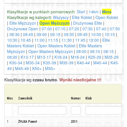
Klasyfikacje w punktach pomiarowych:
Start
|
14km
|
Meta
Klasyfikacje wg kategorii:
Wszyscy
|
Elite Kobiet
|
Open Kobiet
|
Elite Mężczyzn
|
Open Mężczyzn
|
Drużynowa Elite
|
Drużynowa Open
|
07:00
|
07:10
|
07:20
|
07:30
|
07:40
|
07:50
|
08:30
|
08:45
|
09:00
|
09:15
|
09:30
|
09:45
|
10:00
|
10:15
|
10:30
|
10:45
|
11:00
|
11:15
|
11:30
|
11:45
|
12:00
|
Elite
Masters Kobiet
|
Open Masters Kobiet
|
Elite Masters
Mężczyzn
|
Open Masters Mężczyzn
|
08:00
|
08:10
|
08:15
|
08:20
|
K13-17
|
M13-17
|
K18-24
|
M18-24
|
K25-29
|
M25-29
|
K30-34
|
M30-34
|
K35-39
|
M35-39
|
K40-44
|
M40-44
|
K45-
49
|
M45-49
|
K50+
|
M50+
Klasyfikacja wg
czasu brutto
.
Wyniki nieoficjalne !!!
Msc
Zawodnik
Numer
Klub
1
ŻYŁKA Paweł
2311