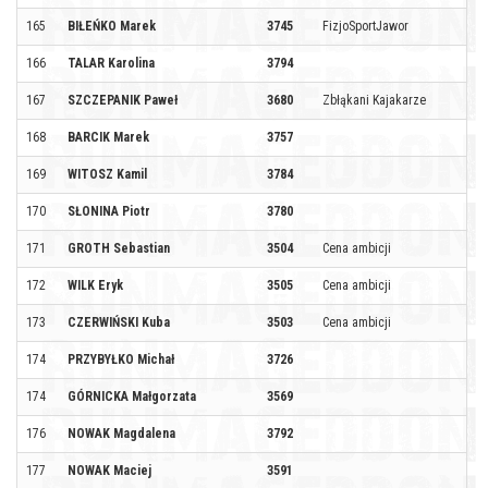
165
BIŁEŃKO Marek
3745
FizjoSportJawor
166
TALAR Karolina
3794
167
SZCZEPANIK Paweł
3680
Zbłąkani Kajakarze
168
BARCIK Marek
3757
169
WITOSZ Kamil
3784
170
SŁONINA Piotr
3780
171
GROTH Sebastian
3504
Cena ambicji
172
WILK Eryk
3505
Cena ambicji
173
CZERWIŃSKI Kuba
3503
Cena ambicji
174
PRZYBYŁKO Michał
3726
174
GÓRNICKA Małgorzata
3569
176
NOWAK Magdalena
3792
177
NOWAK Maciej
3591