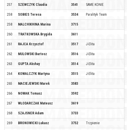
257
SZEWCZYK Claudia
3541
SAME KONIE
258
SOBIES Teresa
3534
Paralityk Team
258
MALCHIKHINA Marina
3715
260
TRATKOWSKA Brygida
3611
261
RAJCA Krzysztof
3517
J-Elita
262
MULOWSKI Bartosz
3516
J-Elita
263
GUPTA Akshay
3514
J-Elita
264
KOWALCZYK Martyna
3515
J-Elita
265
MACIEJEWSKI Marek
3583
266
NOWAK Tomasz
3592
267
WŁODARCZAK Mateusz
3619
268
SZAJSNER Adam
3733
269
BRONOWICKI Łukasz
3752
Trzpienie