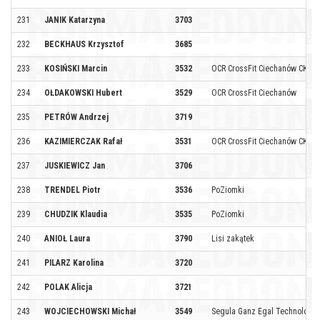
231
JANIK Katarzyna
3703
232
BECKHAUS Krzysztof
3685
233
KOSIŃSKI Marcin
3532
OCR CrossFit Ciechanów CKB
234
OŁDAKOWSKI Hubert
3529
OCR CrossFit Ciechanów
235
PETRÓW Andrzej
3719
236
KAZIMIERCZAK Rafał
3531
OCR CrossFit Ciechanów CKB
237
JUSKIEWICZ Jan
3706
238
TRENDEL Piotr
3536
PoZiomki
239
CHUDZIK Klaudia
3535
PoZiomki
240
ANIOŁ Laura
3790
Lisi zakątek
241
PILARZ Karolina
3720
242
POLAK Alicja
3721
243
WOJCIECHOWSKI Michał
3549
Segula Ganz Egal Technologie