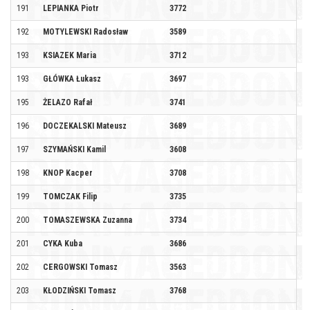
191
LEPIANKA Piotr
3772
192
MOTYLEWSKI Radosław
3589
193
KSIAZEK Maria
3712
193
GŁÓWKA Łukasz
3697
195
ŻELAZO Rafał
3741
196
DOCZEKALSKI Mateusz
3689
197
SZYMAŃSKI Kamil
3608
198
KNOP Kacper
3708
199
TOMCZAK Filip
3735
200
TOMASZEWSKA Zuzanna
3734
201
CYKA Kuba
3686
202
CERGOWSKI Tomasz
3563
203
KŁODZIŃSKI Tomasz
3768