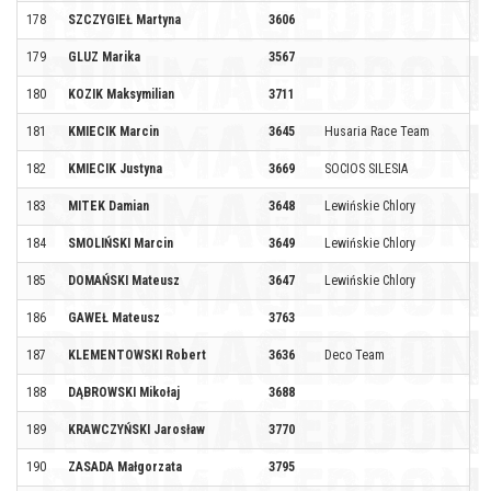
178
SZCZYGIEŁ Martyna
3606
179
GLUZ Marika
3567
180
KOZIK Maksymilian
3711
181
KMIECIK Marcin
3645
Husaria Race Team
182
KMIECIK Justyna
3669
SOCIOS SILESIA
183
MITEK Damian
3648
Lewińskie Chlory
184
SMOLIŃSKI Marcin
3649
Lewińskie Chlory
185
DOMAŃSKI Mateusz
3647
Lewińskie Chlory
186
GAWEŁ Mateusz
3763
187
KLEMENTOWSKI Robert
3636
Deco Team
188
DĄBROWSKI Mikołaj
3688
189
KRAWCZYŃSKI Jarosław
3770
190
ZASADA Małgorzata
3795