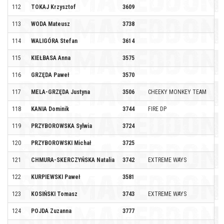
112
TOKAJ Krzysztof
3609
113
WODA Mateusz
3738
114
WALIGÓRA Stefan
3614
115
KIEŁBASA Anna
3575
116
GRZĘDA Paweł
3570
117
MELA-GRZĘDA Justyna
3506
CHEEKY MONKEY TEAM
118
KANIA Dominik
3744
FIRE DP
119
PRZYBOROWSKA Sylwia
3724
120
PRZYBOROWSKI Michał
3725
121
CHMURA-SKERCZYŃSKA Natalia
3742
EXTREME WAYS
122
KURPIEWSKI Paweł
3581
123
KOSIŃSKI Tomasz
3743
EXTREME WAYS
124
POJDA Zuzanna
3777