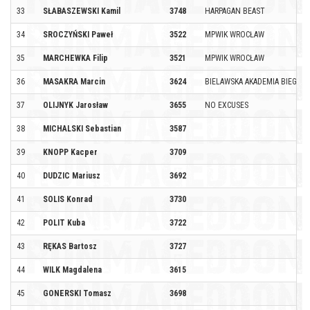
33
SŁABASZEWSKI Kamil
3748
HARPAGAN BEAST
34
SROCZYŃSKI Paweł
3522
MPWIK WROCŁAW
35
MARCHEWKA Filip
3521
MPWIK WROCŁAW
36
MASAKRA Marcin
3624
BIELAWSKA AKADEMIA BIEGANI
37
OLIJNYK Jarosław
3655
NO EXCUSES
38
MICHALSKI Sebastian
3587
39
KNOPP Kacper
3709
40
DUDZIC Mariusz
3692
41
SOLIS Konrad
3730
42
POLIT Kuba
3722
43
RĘKAS Bartosz
3727
44
WILK Magdalena
3615
45
GONERSKI Tomasz
3698