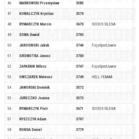
46
MARKOWSKI Przemysław
3585
47
KOWALCZYK Krystian
3579
48
RYMARCZYK Marcin
3670
SOCIOS SILESIA
49
SOWA Dawid
3793
50
JAROSINSKI Jakub
3746
FizjoSportJawor
51
GROMOTKA Janusz
3700
52
ZAPAŚNIK Milosz
3747
FizjoSportJawor
53
OWCZAREK Mateusz
3749
HELL YEAAAA
54
JAWORSKI Dominik
3572
55
JURECZKO Joanna
3573
56
RYMARCZYK Piotr
3671
SOCIOS SILESIA
57
RYSZCZYK Adam
3797
58
RONDA Daniel
3779