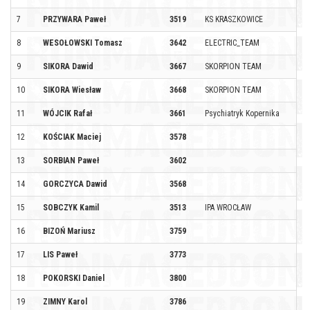
7
PRZYWARA Paweł
3519
KS KRASZKOWICE
8
WESOŁOWSKI Tomasz
3642
ELECTRIC_TEAM
9
SIKORA Dawid
3667
SKORPION TEAM
10
SIKORA Wiesław
3668
SKORPION TEAM
11
WÓJCIK Rafał
3661
Psychiatryk Kopernika
12
KOŚCIAK Maciej
3578
13
SORBIAN Paweł
3602
14
GORCZYCA Dawid
3568
15
SOBCZYK Kamil
3513
IPA WROCŁAW
16
BIZOŃ Mariusz
3759
17
LIS Paweł
3773
18
POKORSKI Daniel
3800
19
ZIMNY Karol
3786