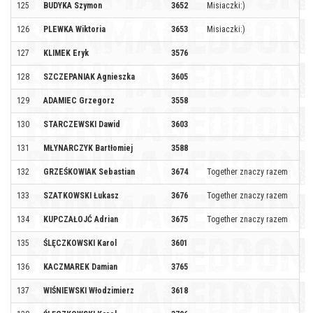
125
BUDYKA Szymon
3652
Misiaczki:)
126
PLEWKA Wiktoria
3653
Misiaczki:)
127
KLIMEK Eryk
3576
128
SZCZEPANIAK Agnieszka
3605
129
ADAMIEC Grzegorz
3558
130
STARCZEWSKI Dawid
3603
131
MŁYNARCZYK Bartłomiej
3588
132
GRZEŚKOWIAK Sebastian
3674
Together znaczy razem
133
SZATKOWSKI Łukasz
3676
Together znaczy razem
134
KUPCZAŁOJĆ Adrian
3675
Together znaczy razem
135
ŚLĘCZKOWSKI Karol
3601
136
KACZMAREK Damian
3765
137
WIŚNIEWSKI Włodzimierz
3618