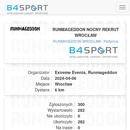
Tog
navi
RUNMAGEDDON NOCNY REKRUT
WROCŁAW
RUNMAGEDDON WROCŁAW - Partynice
Organizator :
Extreme Events, Runmageddon
Data :
2024-04-06
Miejsce :
Wrocław
Dystans :
6 km
Zgłoszonych :
300
Wystartowało :
282
Nie ukończyło :
0
Ukończyło :
282
Na trasie :
0