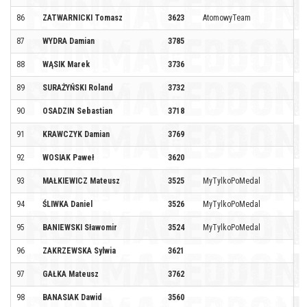
86
ZATWARNICKI Tomasz
3623
AtomowyTeam
87
WYDRA Damian
3785
88
WĄSIK Marek
3736
89
SURAŻYŃSKI Roland
3732
90
OSADZIN Sebastian
3718
91
KRAWCZYK Damian
3769
92
WOSIAK Paweł
3620
93
MAŁKIEWICZ Mateusz
3525
MyTylkoPoMedal
94
ŚLIWKA Daniel
3526
MyTylkoPoMedal
95
BANIEWSKI Sławomir
3524
MyTylkoPoMedal
96
ZAKRZEWSKA Sylwia
3621
97
GAŁKA Mateusz
3762
98
BANASIAK Dawid
3560