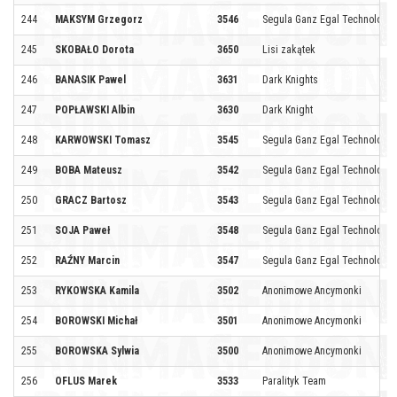
244
MAKSYM Grzegorz
3546
Segula Ganz Egal Technologie
245
SKOBAŁO Dorota
3650
Lisi zakątek
246
BANASIK Pawel
3631
Dark Knights
247
POPŁAWSKI Albin
3630
Dark Knight
248
KARWOWSKI Tomasz
3545
Segula Ganz Egal Technologie
249
BOBA Mateusz
3542
Segula Ganz Egal Technologie
250
GRACZ Bartosz
3543
Segula Ganz Egal Technologie
251
SOJA Paweł
3548
Segula Ganz Egal Technologie
252
RAŹNY Marcin
3547
Segula Ganz Egal Technologie
253
RYKOWSKA Kamila
3502
Anonimowe Ancymonki
254
BOROWSKI Michał
3501
Anonimowe Ancymonki
255
BOROWSKA Sylwia
3500
Anonimowe Ancymonki
256
OFLUS Marek
3533
Paralityk Team