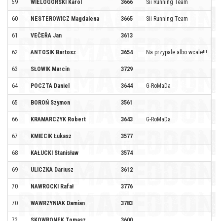
59
WIELOGÓRSKI Karol
3666
Sii Running Team
60
NESTEROWICZ Magdalena
3665
Sii Running Team
61
VEČEŘA Jan
3613
62
ANTOSIK Bartosz
3654
Na przypale albo wcale!!!
63
SŁOWIK Marcin
3729
64
POCZTA Daniel
3644
G-RoMaDa
65
BOROŃ Szymon
3561
66
KRAMARCZYK Robert
3643
G-RoMaDa
67
KMIECIK Łukasz
3577
68
KAŁUCKI Stanisław
3574
69
ULICZKA Dariusz
3612
70
NAWROCKI Rafał
3776
70
WAWRZYNIAK Damian
3783
72
SKOWRONEK Tomasz
3600