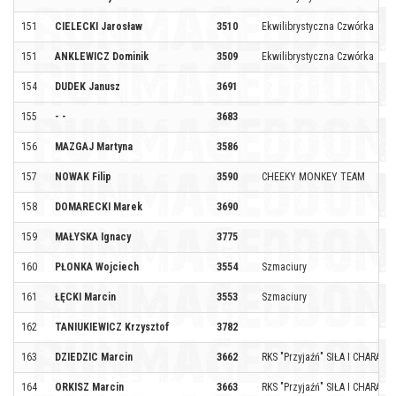
151
CIELECKI Jarosław
3510
Ekwilibrystyczna Czwórka
151
ANKLEWICZ Dominik
3509
Ekwilibrystyczna Czwórka
154
DUDEK Janusz
3691
155
- -
3683
156
MAZGAJ Martyna
3586
157
NOWAK Filip
3590
CHEEKY MONKEY TEAM
158
DOMARECKI Marek
3690
159
MAŁYSKA Ignacy
3775
160
PŁONKA Wojciech
3554
Szmaciury
161
ŁĘCKI Marcin
3553
Szmaciury
162
TANIUKIEWICZ Krzysztof
3782
163
DZIEDZIC Marcin
3662
RKS "Przyjaźń" SIŁA I CHARAKT
164
ORKISZ Marcin
3663
RKS "Przyjaźń" SIŁA I CHARAKT