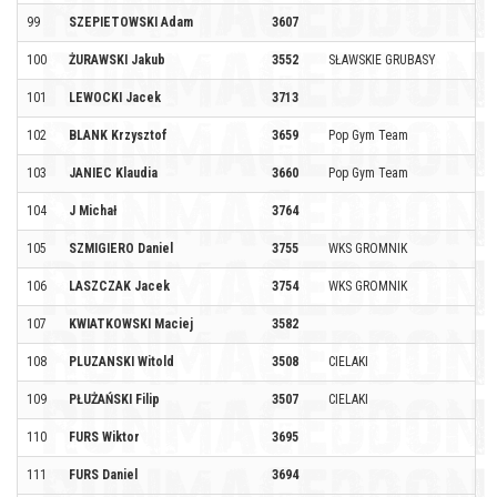
99
SZEPIETOWSKI Adam
3607
100
ŻURAWSKI Jakub
3552
SŁAWSKIE GRUBASY
101
LEWOCKI Jacek
3713
102
BLANK Krzysztof
3659
Pop Gym Team
103
JANIEC Klaudia
3660
Pop Gym Team
104
J Michał
3764
105
SZMIGIERO Daniel
3755
WKS GROMNIK
106
LASZCZAK Jacek
3754
WKS GROMNIK
107
KWIATKOWSKI Maciej
3582
108
PLUZANSKI Witold
3508
CIELAKI
109
PŁUŻAŃSKI Filip
3507
CIELAKI
110
FURS Wiktor
3695
111
FURS Daniel
3694