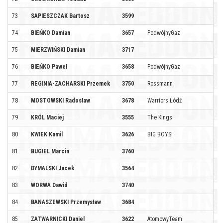
73
SAPIESZCZAK Bartosz
3599
74
BIEŃKO Damian
3657
PodwójnyGaz
75
MIERZWIŃSKI Damian
3717
76
BIEŃKO Paweł
3658
PodwójnyGaz
77
REGINIA-ZACHARSKI Przemek
3750
Rossmann
78
MOSTOWSKI Radosław
3678
Warriors Łódź
79
KRÓL Maciej
3555
The Kings
80
KWIEK Kamil
3626
BIG BOYSI
81
BUGIEL Marcin
3760
82
DYMALSKI Jacek
3564
83
WORWA Dawid
3740
84
BANASZEWSKI Przemysław
3684
85
ZATWARNICKI Daniel
3622
AtomowyTeam