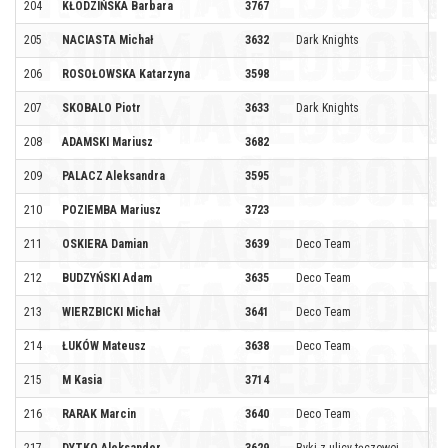
204
KŁODZIŃSKA Barbara
3767
205
NACIASTA Michał
3632
Dark Knights
206
ROSOŁOWSKA Katarzyna
3598
207
SKOBALO Piotr
3633
Dark Knights
208
ADAMSKI Mariusz
3682
209
PALACZ Aleksandra
3595
210
POZIEMBA Mariusz
3723
211
OSKIERA Damian
3639
Deco Team
212
BUDZYŃSKI Adam
3635
Deco Team
213
WIERZBICKI Michał
3641
Deco Team
214
ŁUKÓW Mateusz
3638
Deco Team
215
M Kasia
3714
216
RARAK Marcin
3640
Deco Team