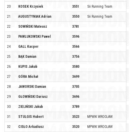
20
KOSEK Krzysiek
3551
Sii Running Team
21
AUGUSTYNIAK Adrian
3550
Sii Running Team
22
SOWIŃSKI Mateusz
3781
23
PAWLUKOWSKI Pawel
3596
24
GALL Kacper
3566
25
BĄK Damian
3756
26
KUPIS Jakub
3580
27
GÓRA Michał
3699
28
JAWORSKI Damian
3705
29
GŁOWIŃSKI Dariusz
3696
30
ZIELIŃSKI Jakub
3789
31
STULGIS Hubert
3523
MPWIK WROCŁAW
32
CISŁO Arkadiusz
3520
MPWIK WROCŁAW