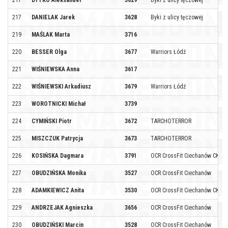
217
DYTKO Aleksander
3629
Byki z ulicy tęczowej
217
DANIELAK Jarek
3628
Byki z ulicy tęczowej
219
MAŚLAK Marta
3716
220
BESSER Olga
3677
Warriors Łódź
221
WIŚNIEWSKA Anna
3617
222
WIŚNIEWSKI Arkadiusz
3679
Warriors Łódź
223
WOROTNICKI Michał
3739
224
CYMIŃSKI Piotr
3672
TARCHOTERROR
225
MISZCZUK Patrycja
3673
TARCHOTERROR
226
KOSIŃSKA Dagmara
3791
OCR CrossFit Ciechanów CKB
227
OBUDZIŃSKA Monika
3527
OCR CrossFit Ciechanów
228
ADAMKIEWICZ Anita
3530
OCR CrossFit Ciechanów CKB
229
ANDRZEJAK Agnieszka
3656
OCR CrossFit Ciechanów
230
OBUDZIŃSKI Marcin
3528
OCR CrossFit Ciechanów