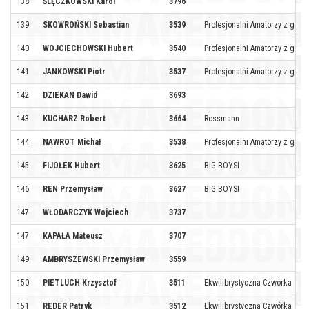
138
ŚLĘCZKOWSKI Karol
3796
139
SKOWROŃSKI Sebastian
3539
Profesjonalni Amatorzy z górne
140
WOJCIECHOWSKI Hubert
3540
Profesjonalni Amatorzy z górne
141
JANKOWSKI Piotr
3537
Profesjonalni Amatorzy z górne
142
DZIEKAN Dawid
3693
143
KUCHARZ Robert
3664
Rossmann
144
NAWROT Michał
3538
Profesjonalni Amatorzy z górne
145
FIJOŁEK Hubert
3625
BIG BOYSI
146
REN Przemysław
3627
BIG BOYSI
147
WŁODARCZYK Wojciech
3737
147
KAPAŁA Mateusz
3707
149
AMBRYSZEWSKI Przemysław
3559
150
PIETLUCH Krzysztof
3511
Ekwilibrystyczna Czwórka
151
REDER Patryk
3512
Ekwilibrystyczna Czwórka