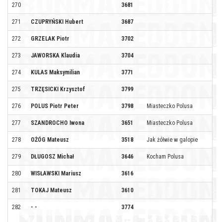
270
3681
271
CZUPRYŃSKI Hubert
3687
272
GRZELAK Piotr
3702
273
JAWORSKA Klaudia
3704
274
KULAS Maksymilian
3771
275
TRZĘSICKI Krzysztof
3799
276
POLUS Piotr Peter
3798
Miasteczko Polusa
277
SZANDROCHO Iwona
3651
Miasteczko Polusa
278
OŻÓG Mateusz
3518
Jak żółwie w galopie
279
DŁUGOSZ Michał
3646
Kocham Polusa
280
WISŁAWSKI Mariusz
3616
281
TOKAJ Mateusz
3610
282
- -
3774