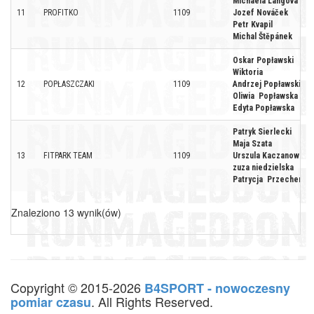
Michaela Langová
11
PROFITKO
1109
Jozef Nováček
Petr Kvapil
Michal Štěpánek
Oskar Popławski
Wiktoria
12
POPŁASZCZAKI
1109
Andrzej Popławski
Oliwia Popławska
Edyta Popławska
Patryk Sierlecki
Maja Szata
13
FITPARK TEAM
1109
Urszula Kaczanowska
zuza niedzielska
Patrycja Przecherka
Znaleziono 13 wynik(ów)
Copyright © 2015-2026
B4SPORT - nowoczesny
. All Rights Reserved.
pomiar czasu