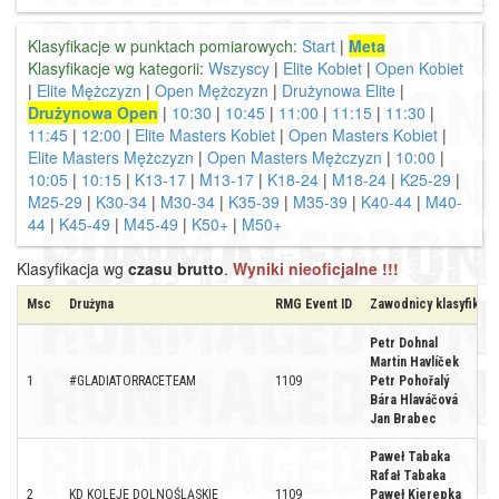
Klasyfikacje w punktach pomiarowych:
Start
|
Meta
Klasyfikacje wg kategorii:
Wszyscy
|
Elite Kobiet
|
Open Kobiet
|
Elite Mężczyzn
|
Open Mężczyzn
|
Drużynowa Elite
|
Drużynowa Open
|
10:30
|
10:45
|
11:00
|
11:15
|
11:30
|
11:45
|
12:00
|
Elite Masters Kobiet
|
Open Masters Kobiet
|
Elite Masters Mężczyzn
|
Open Masters Mężczyzn
|
10:00
|
10:05
|
10:15
|
K13-17
|
M13-17
|
K18-24
|
M18-24
|
K25-29
|
M25-29
|
K30-34
|
M30-34
|
K35-39
|
M35-39
|
K40-44
|
M40-
44
|
K45-49
|
M45-49
|
K50+
|
M50+
Klasyfikacja wg
czasu brutto
.
Wyniki nieoficjalne !!!
Msc
Drużyna
RMG Event ID
Zawodnicy klasyfikow
Petr Dohnal
Martin Havlíček
1
#GLADIATORRACETEAM
1109
Petr Pohořalý
Bára Hlaváčová
Jan Brabec
Paweł Tabaka
Rafał Tabaka
2
KD KOLEJE DOLNOŚLĄSKIE
1109
Paweł Kierepka