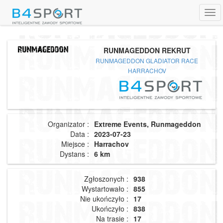
Tog
navi
RUNMAGEDDON REKRUT
RUNMAGEDDON GLADIATOR RACE
HARRACHOV
Organizator :
Extreme Events, Runmageddon
Data :
2023-07-23
Miejsce :
Harrachov
Dystans :
6 km
Zgłoszonych :
938
Wystartowało :
855
Nie ukończyło :
17
Ukończyło :
838
Na trasie :
17