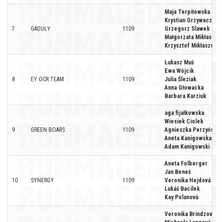
Maja Terpiłowska
Krystian Grzywacz
7
GADUŁY
1109
Grzegorz Slawek
Małgorzata Mikłaszew
Krzysztof Mikłaszewi
Łukasz Muś
Ewa Wójcik
8
EY OCR TEAM
1109
Julia Śleziak
Anna Głowacka
Barbara Karziuk
aga fijałkowska
Wiesiek Ciolek
9
GREEN BOARS
1109
Agnieszka Perzyńska
Aneta Kanigowska
Adam Kanigowski
Aneta Folberger
Jan Beneš
10
SYNERGY
1109
Veronika Hejdová
Lukáš Bacílek
Kay Polanová
Veronika Brindzová