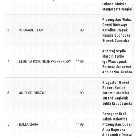
Łukasz Matyka
Małgorzata Wagiel
Przemysław Walczak
Dawid Białowąs
3
VITARADE TEAM
1109
Karolina Stępak
Natalia Suchocka
Sławek Zaremba
Andrzej Szpila
Marcin Turko
4
LEGNICA POKONUJE PRZESZKODY
1109
Iga Wawrzyniak
Bartosz Jankowski
Agnieszka Grabowsk
Krzysztof Gaweł
Robert Kunicki
5
ANIELSKI ORSZAK
1109
Jaromir Jagieluk
Jurand Jagieluk
Julita Krupczyńska
Grzegorz Król
Jakub Osiewicz
6
BALENCIAGA
1109
Przemysław Dudzic
Anna Bajerska
Aleksandra Osiewicz