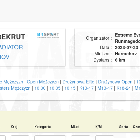
REKRUT
Extreme Ev
Organizator :
Runmaged
DIATOR
Data :
2023-07-23
Miejsce :
Harrachov
HOV
Dystans :
6 km
ite Mężczyzn
|
Open Mężczyzn
|
Drużynowa Elite
|
Drużynowa Open
|
1
sters Mężczyzn
|
10:00
|
10:05
|
10:15
|
K13-17
|
M13-17
|
K18-24
|
M1
ć
Kraj
Kategoria
Mkat
K/M
Seria
Czas