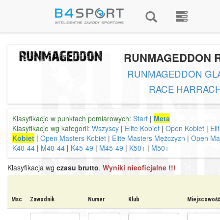
RUNMAGEDDON 
RUNMAGEDDON GLA
RACE HARRAC
Klasyfikacje w punktach pomiarowych:
Start
|
Meta
Klasyfikacje wg kategorii:
Wszyscy
|
Elite Kobiet
|
Open Kobiet
|
El
Kobiet
|
Open Masters Kobiet
|
Elite Masters Mężczyzn
|
Open Ma
K40-44
|
M40-44
|
K45-49
|
M45-49
|
K50+
|
M50+
Klasyfikacja wg
czasu brutto
.
Wyniki nieoficjalne !!!
Msc
Zawodnik
Numer
Klub
Miejscowoś