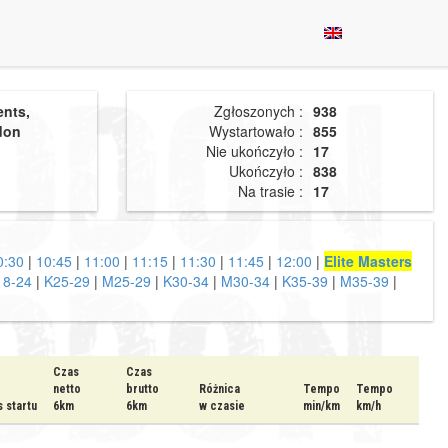
ents,
Zgłoszonych :
938
don
Wystartowało :
855
Nie ukończyło :
17
Ukończyło :
838
Na trasie :
17
0:30
|
10:45
|
11:00
|
11:15
|
11:30
|
11:45
|
12:00
|
Elite Masters
8-24
|
K25-29
|
M25-29
|
K30-34
|
M30-34
|
K35-39
|
M35-39
|
Czas
Czas
netto
brutto
Różnica
Tempo
Tempo
 startu
6km
6km
w czasie
min/km
km/h