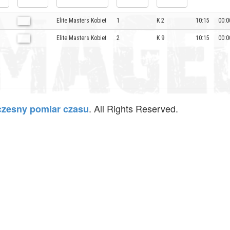
Elite Masters Kobiet
1
K 2
10:15
00:0
Elite Masters Kobiet
2
K 9
10:15
00:0
. All Rights Reserved.
zesny pomiar czasu