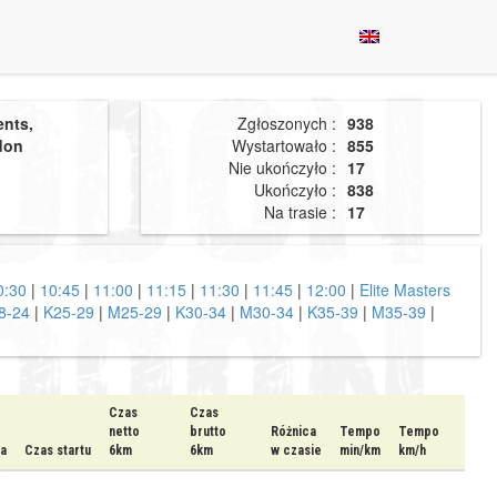
ents,
Zgłoszonych :
938
don
Wystartowało :
855
Nie ukończyło :
17
Ukończyło :
838
Na trasie :
17
0:30
|
10:45
|
11:00
|
11:15
|
11:30
|
11:45
|
12:00
|
Elite Masters
8-24
|
K25-29
|
M25-29
|
K30-34
|
M30-34
|
K35-39
|
M35-39
|
Czas
Czas
netto
brutto
Różnica
Tempo
Tempo
ia
Czas startu
6km
6km
w czasie
min/km
km/h