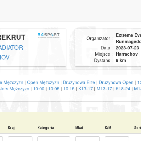
REKRUT
Extreme Ev
Organizator :
Runmaged
DIATOR
Data :
2023-07-23
Miejsce :
Harrachov
HOV
Dystans :
6 km
ite Mężczyzn
|
Open Mężczyzn
|
Drużynowa Elite
|
Drużynowa Open
|
1
ters Mężczyzn
|
10:00
|
10:05
|
10:15
|
K13-17
|
M13-17
|
K18-24
|
M1
Kraj
Kategoria
Mkat
K/M
Ser