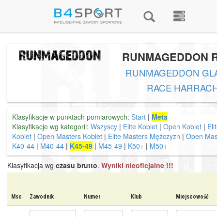
RUNMAGEDDON 
RUNMAGEDDON GLA
RACE HARRAC
Klasyfikacje w punktach pomiarowych:
Start
|
Meta
Klasyfikacje wg kategorii:
Wszyscy
|
Elite Kobiet
|
Open Kobiet
|
El
Kobiet
|
Open Masters Kobiet
|
Elite Masters Mężczyzn
|
Open Mas
K40-44
|
M40-44
|
K45-49
|
M45-49
|
K50+
|
M50+
Klasyfikacja wg
czasu brutto
.
Wyniki nieoficjalne !!!
Msc
Zawodnik
Numer
Klub
Miejscowość