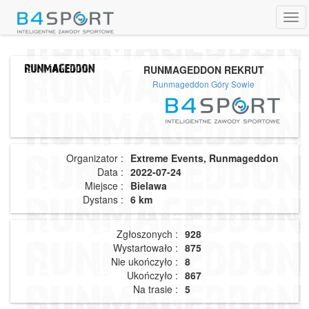
Tog
navi
RUNMAGEDDON REKRUT
Runmageddon Góry Sowie
Organizator :
Extreme Events, Runmageddon
Data :
2022-07-24
Miejsce :
Bielawa
Dystans :
6 km
Zgłoszonych :
928
Wystartowało :
875
Nie ukończyło :
8
Ukończyło :
867
Na trasie :
5