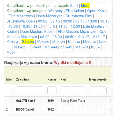
Klasyfikacje w punktach pomiarowych:
Start
|
Meta
Klasyfikacje wg kategorii:
Wszyscy
|
Elite Kobiet
|
Open Kobiet
|
Elite Mężczyzn
|
Open Mężczyzn
|
Drużynowa Elite
|
Drużynowa Open
|
09:00
|
09:15
|
09:30
|
09:45
|
10:00
|
10:15
|
10:30
|
10:45
|
11:00
|
11:15
|
11:30
|
12:00
|
Elite Masters
Kobiet
|
Open Masters Kobiet
|
Elite Masters Mężczyzn
|
Open
Masters Mężczyzn
|
08:20
|
08:30
|
08:50
|
K13-17
|
M13-17
|
K18-24
|
M18-24
|
K25-29
|
M25-29
|
K30-34
|
M30-34
|
K35-
39
|
M35-39
|
K40-44
|
M40-44
|
K45-49
|
M45-49
|
K50+
|
M50+
Klasyfikacja wg
czasu brutto
.
Wyniki nieoficjalne !!!
Msc
Zawodnik
Numer
Klub
Miejscowość
Kra
1
GAŁDYN Kamil
3089
Gorący Potok Team
2
BIGOS Daniel
3062