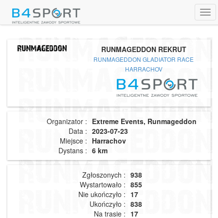
Tog
navi
RUNMAGEDDON REKRUT
RUNMAGEDDON GLADIATOR RACE
HARRACHOV
Organizator :
Extreme Events, Runmageddon
Data :
2023-07-23
Miejsce :
Harrachov
Dystans :
6 km
Zgłoszonych :
938
Wystartowało :
855
Nie ukończyło :
17
Ukończyło :
838
Na trasie :
17