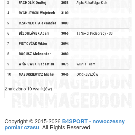
3
PACHOLÍK Ondřej
3053
AlphaRehaEdgarKids
4
RYCHLEWSKI Wojciech
3100
5
CZARNECKI Aleksander
3083
6
BĚLOHLÁVEK Adam
3066
TJ Sokol Poděbrady - SG
7
PISTOVČÁK Viktor
3094
8
BOGUSZ Aleksander
3080
9
WIŚNIEWSKI Sebastian
3075
Wiśnia Team
10
MAZURKIEWICZ Michał
3046
OCR RZESZÓW
Znaleziono 10 wynik(ów)
Copyright © 2015-2026
B4SPORT - nowoczesny
. All Rights Reserved.
pomiar czasu