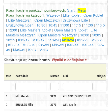
Klasyfikacje w punktach pomiarowych:
Start
|
Meta
Klasyfikacje wg kategorii:
Wszyscy
|
Elite Kobiet
|
Open Kobiet
|
Elite Mężczyzn
|
Open Mężczyzn
|
Drużynowa Elite
|
Drużynowa Open
|
10:30
|
10:45
|
11:00
|
11:15
|
11:30
|
11:45
|
12:00
|
Elite Masters Kobiet
|
Open Masters Kobiet
|
Elite
Masters Mężczyzn
|
Open Masters Mężczyzn
|
10:00
|
10:05
|
10:15
|
K13-17
|
M13-17
|
K18-24
|
M18-24
|
K25-29
|
M25-29
|
K30-34
|
M30-34
|
K35-39
|
M35-39
|
K40-44
|
M40-44
|
K45-
49
|
M45-49
|
K50+
|
M50+
Klasyfikacja wg
czasu brutto
.
Wyniki nieoficjalne !!!
Msc
Zawodnik
Numer
Klub
Miejscowo
1
MÍL Marek
3172
#GLADIATORRACETEAM
2
BULUŠEK Filip
3073
Wild Snails