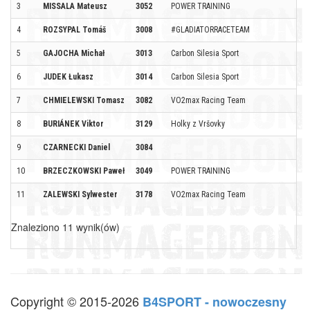
3
MISSALA Mateusz
3052
POWER TRAINING
4
ROZSYPAL Tomáš
3008
#GLADIATORRACETEAM
5
GAJOCHA Michał
3013
Carbon Silesia Sport
6
JUDEK Łukasz
3014
Carbon Silesia Sport
7
CHMIELEWSKI Tomasz
3082
VO2max Racing Team
8
BURIÁNEK Viktor
3129
Holky z Vršovky
9
CZARNECKI Daniel
3084
10
BRZECZKOWSKI Paweł
3049
POWER TRAINING
11
ZALEWSKI Sylwester
3178
VO2max Racing Team
Znaleziono 11 wynik(ów)
Copyright © 2015-2026
B4SPORT - nowoczesny