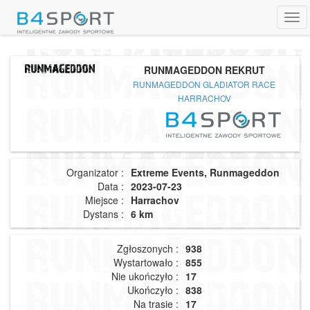
Tog
navi
RUNMAGEDDON REKRUT
RUNMAGEDDON GLADIATOR RACE
HARRACHOV
Organizator :
Extreme Events, Runmageddon
Data :
2023-07-23
Miejsce :
Harrachov
Dystans :
6 km
Zgłoszonych :
938
Wystartowało :
855
Nie ukończyło :
17
Ukończyło :
838
Na trasie :
17