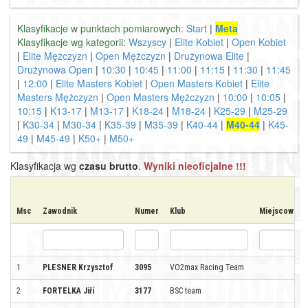
Klasyfikacje w punktach pomiarowych:
Start
|
Meta
Klasyfikacje wg kategorii:
Wszyscy
|
Elite Kobiet
|
Open Kobiet
|
Elite Mężczyzn
|
Open Mężczyzn
|
Drużynowa Elite
|
Drużynowa Open
|
10:30
|
10:45
|
11:00
|
11:15
|
11:30
|
11:45
|
12:00
|
Elite Masters Kobiet
|
Open Masters Kobiet
|
Elite
Masters Mężczyzn
|
Open Masters Mężczyzn
|
10:00
|
10:05
|
10:15
|
K13-17
|
M13-17
|
K18-24
|
M18-24
|
K25-29
|
M25-29
|
K30-34
|
M30-34
|
K35-39
|
M35-39
|
K40-44
|
M40-44
|
K45-
49
|
M45-49
|
K50+
|
M50+
Klasyfikacja wg
czasu brutto
.
Wyniki nieoficjalne !!!
Msc
Zawodnik
Numer
Klub
Miejscowość
1
PLESNER Krzysztof
3095
VO2max Racing Team
2
FORTELKA Jiří
3177
BSC team