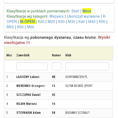
Klasyfikacje w punktach pomiarowych:
Start
|
Meta
Klasyfikacje wg kategorii:
Wszyscy
|
Ukończyli wyzwanie
|
K-
OPEN
|
M-OPEN
|
K20
|
M20
|
K30
|
M30
|
K40
|
M40
|
K50
|
M50
|
K60
|
M60
Klasyfikacja wg
pokonanego dystansu
,
czasu brutto
.
Wyniki
nieoficjalne !!!
Msc
Zawodnik
Numer
Klub
Mi
1
ŁAGOŻNY Łukasz
88
GORYMARZEN.PL
SA
2
WEREMKO Grzegorz
13
ULTRA BESKID SPORT
MY
3
SZCZUPAK Daniel
92
SA
4
KILIAN Mariusz
16
BI
5
STEPANIUK Adam
58
BIEGAMY DZISIAJ?
WIE