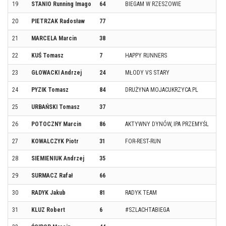
19
STANIO Running Imago
64
BIEGAM W RZESZOWIE
RZ
20
PIETRZAK Radosław
77
MR
21
MARCELA Marcin
38
TA
22
KUŚ Tomasz
7
HAPPY RUNNERS
ŚW
23
GŁOWACKI Andrzej
24
MŁODY VS STARY
LE
24
PYZIK Tomasz
84
DRUŻYNA MOJACUKRZYCA.PL
GLI
25
URBAŃSKI Tomasz
37
BI
26
POTOCZNY Marcin
86
AKTYWNY DYNÓW, IPA PRZEMYŚL
DY
27
KOWALCZYK Piotr
31
FOR-REST-RUN
KO
28
SIEMIENIUK Andrzej
35
BI
29
SURMACZ Rafał
66
PO
30
RADYK Jakub
81
RADYK TEAM
DA
31
KLUZ Robert
6
#SZLACHTABIEGA
RZ