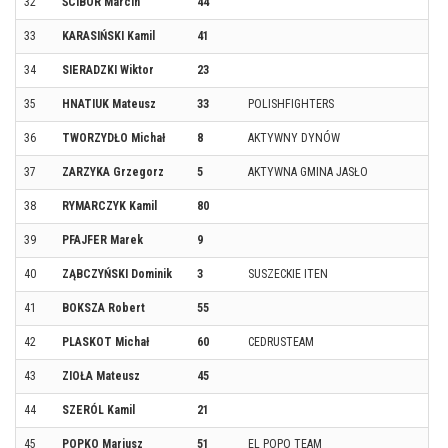
32
ŚCIBOR Marcin
44
WA
33
KARASIŃSKI Kamil
41
SIE
34
SIERADZKI Wiktor
23
KŁ
35
HNATIUK Mateusz
33
POLISHFIGHTERS
ŁO
36
TWORZYDŁO Michał
8
AKTYWNY DYNÓW
KR
37
ZARZYKA Grzegorz
5
AKTYWNA GMINA JASŁO
JA
38
RYMARCZYK Kamil
80
PS
39
PFAJFER Marek
9
PO
40
ZĄBCZYŃSKI Dominik
3
SUSZECKIE ITEN
JA
41
BOKSZA Robert
55
TO
42
PLASKOT Michał
60
CEDRUSTEAM
JA
43
ZIOŁA Mateusz
45
KA
44
SZERÓL Kamil
21
GŁ
45
POPKO Mariusz
51
EL POPO TEAM
WO