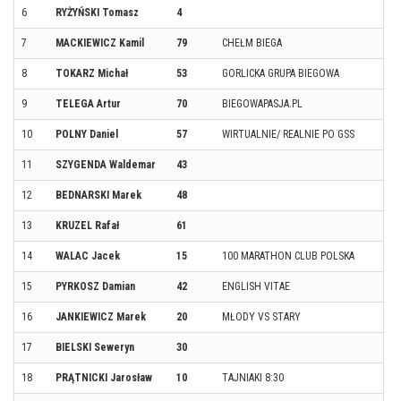
6
RYŻYŃSKI Tomasz
4
CH
7
MACKIEWICZ Kamil
79
CHEŁM BIEGA
LU
8
TOKARZ Michał
53
GORLICKA GRUPA BIEGOWA
GOR
9
TELEGA Artur
70
BIEGOWAPASJA.PL
PR
10
POLNY Daniel
57
WIRTUALNIE/ REALNIE PO GSS
SA
11
SZYGENDA Waldemar
43
KO
12
BEDNARSKI Marek
48
RUD
13
KRUZEL Rafał
61
LEG
14
WALAC Jacek
15
100 MARATHON CLUB POLSKA
GR
15
PYRKOSZ Damian
42
ENGLISH VITAE
RZ
16
JANKIEWICZ Marek
20
MŁODY VS STARY
WI
17
BIELSKI Seweryn
30
RUD
18
PRĄTNICKI Jarosław
10
TAJNIAKI 8:30
PŁ