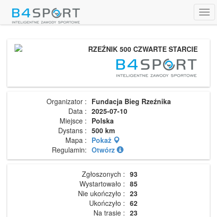
Tog
navi
RZEŹNIK 500 CZWARTE STARCIE
Organizator :
Fundacja Bieg Rzeźnika
Data :
2025-07-10
Miejsce :
Polska
Dystans :
500 km
Mapa :
Pokaż
Regulamin:
Otwórz
Zgłoszonych :
93
Wystartowało :
85
Nie ukończyło :
23
Ukończyło :
62
Na trasie :
23