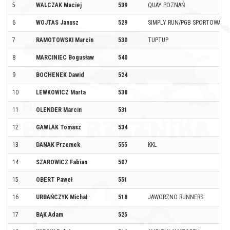
5
WALCZAK Maciej
539
QUAY POZNAŃ
6
WOJTAS Janusz
529
SIMPLY RUN/PGB SPORTOWA PA
7
RAMOTOWSKI Marcin
530
TUPTUP
8
MARCINIEC Bogusław
540
9
BOCHENEK Dawid
524
10
LEWKOWICZ Marta
538
11
OLENDER Marcin
531
12
GAWLAK Tomasz
534
13
DANAK Przemek
555
KKL
14
SZAROWICZ Fabian
507
15
OBERT Paweł
551
16
URBAŃCZYK Michał
518
JAWORZNO RUNNERS
17
BĄK Adam
525