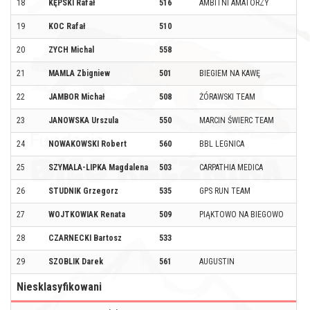
18
KĘPSKI Rafał
516
AMBITNI AMATORZY
19
KOC Rafał
510
20
ZYCH Michal
558
21
MAMLA Zbigniew
501
BIEGIEM NA KAWĘ
22
JAMBOR Michał
508
ŻÓRAWSKI TEAM
23
JANOWSKA Urszula
550
MARCIN ŚWIERC TEAM
24
NOWAKOWSKI Robert
560
BBL LEGNICA
25
SZYMALA-LIPKA Magdalena
503
CARPATHIA MEDICA
26
STUDNIK Grzegorz
535
GPS RUN TEAM
27
WOJTKOWIAK Renata
509
PIĄKTOWO NA BIEGOWO
28
CZARNECKI Bartosz
533
29
SZOBLIK Darek
561
AUGUSTIN
Niesklasyfikowani