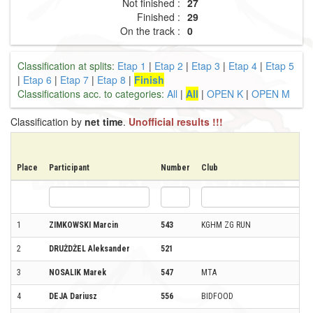
Not finished :
27
Finished :
29
On the track :
0
Classification at splits:
Etap 1
|
Etap 2
|
Etap 3
|
Etap 4
|
Etap 5
|
Etap 6
|
Etap 7
|
Etap 8
|
Finish
Classifications acc. to categories:
All
|
All
|
OPEN K
|
OPEN M
Classification by
net time
.
Unofficial results !!!
Place
Participant
Number
Club
1
ZIMKOWSKI Marcin
543
KGHM ZG RUN
2
DRUŻDŻEL Aleksander
521
3
NOSALIK Marek
547
MTA
4
DEJA Dariusz
556
BIDFOOD