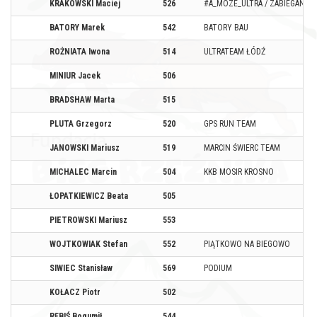
KRAKOWSKI Maciej
526
#A_MOZE_ULTRA / ZABIEGANI M
BATORY Marek
542
BATORY BAU
ROŻNIATA Iwona
514
ULTRATEAM ŁÓDŹ
MINIUR Jacek
506
BRADSHAW Marta
515
PLUTA Grzegorz
520
GPS RUN TEAM
JANOWSKI Mariusz
519
MARCIN ŚWIERC TEAM
MICHALEC Marcin
504
KKB MOSIR KROSNO
ŁOPATKIEWICZ Beata
505
PIETROWSKI Mariusz
553
WOJTKOWIAK Stefan
552
PIĄTKOWO NA BIEGOWO
SIWIEC Stanisław
569
PODIUM
KOŁACZ Piotr
502
RĘBIŚ Bogumił
544