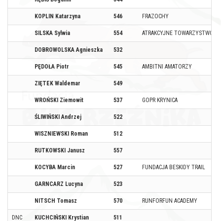
KOPLIN Katarzyna
546
FRAZOCHY
SILSKA Sylwia
554
ATRAKCYJNE TOWARZYSTWO
DOBROWOLSKA Agnieszka
532
PĘDOŁA Piotr
545
AMBITNI AMATORZY
ZIĘTEK Waldemar
549
WROŃSKI Ziemowit
537
GOPR KRYNICA
ŚLIWIŃSKI Andrzej
522
WISZNIEWSKI Roman
512
RUTKOWSKI Janusz
557
KOCYBA Marcin
527
FUNDACJA BESKIDY TRAIL
GARNCARZ Lucyna
523
NITSCH Tomasz
570
RUNFORFUN ACADEMY
DNC
KUCHCIŃSKI Krystian
511