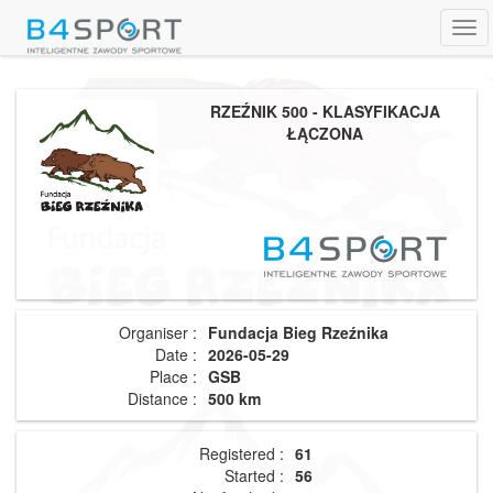
Tog
navi
RZEŹNIK 500 - KLASYFIKACJA
ŁĄCZONA
Organiser :
Fundacja Bieg Rzeźnika
Date :
2026-05-29
Place :
GSB
Distance :
500 km
Registered :
61
Started :
56