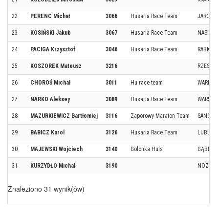
22
PERENC Michał
3066
Husaria Race Team
JAROSŁ
23
KOSIŃSKI Jakub
3067
Husaria Race Team
NASIELS
24
PACIGA Krzysztof
3046
Husaria Race Team
RABKA -
25
KOSZOREK Mateusz
3216
RZESZÓ
26
CHOROŚ Michał
3011
Hu race team
WARKA
27
NARKO Aleksey
3089
Husaria Race Team
WARSZA
28
MAZURKIEWICZ Bartłomiej
3116
Zaporowy Maraton Team
SANOK
29
BABICZ Karol
3126
Husaria Race Team
LUBLIN
30
MAJEWSKI Wojciech
3140
Golonka Huls
GĄBIN
31
KURZYDŁO Michał
3190
NOZDRZ
Znaleziono 31 wynik(ów)