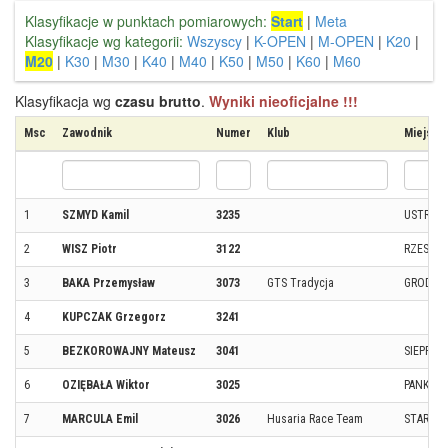
Klasyfikacje w punktach pomiarowych:
Start
|
Meta
Klasyfikacje wg kategorii:
Wszyscy
|
K-OPEN
|
M-OPEN
|
K20
|
M20
|
K30
|
M30
|
K40
|
M40
|
K50
|
M50
|
K60
|
M60
Klasyfikacja wg
czasu brutto
.
Wyniki nieoficjalne !!!
Msc
Zawodnik
Numer
Klub
Miejsco
1
SZMYD Kamil
3235
USTRZYK
2
WISZ Piotr
3122
RZESZÓ
3
BAKA Przemysław
3073
GTS Tradycja
GRODZIS
4
KUPCZAK Grzegorz
3241
5
BEZKOROWAJNY Mateusz
3041
SIEPRAW
6
OZIĘBAŁA Wiktor
3025
PANKI
7
MARCULA Emil
3026
Husaria Race Team
STARAC