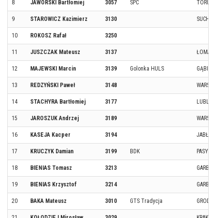
8
JAWORSKI Bartłomiej
3057
SPC
TORUŃ
9
STAROWICZ Kazimierz
3130
SUCHA B
10
ROKOSZ Rafał
3250
11
JUSZCZAK Mateusz
3137
ŁOMAZY
12
MAJEWSKI Marcin
3139
Golonka HULS
GĄBIN
13
REDZYŃSKI Paweł
3148
WARSZA
14
STACHYRA Bartłomiej
3177
LUBLIN
15
JAROSZUK Andrzej
3189
WARSZA
16
KASEJA Kacper
3194
JABŁON
17
KRUCZYK Damian
3199
BDK
PASYM
18
BIENIAS Tomasz
3213
GARBATK
19
BIENIAS Krzysztof
3214
GARBATK
20
BAKA Mateusz
3010
GTS Tradycja
GRODZIS
21
KOŁODZIEJ Mirosław
3029
KRAKÓW