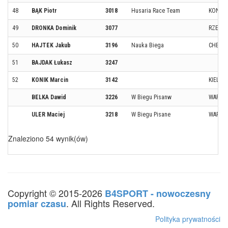
48
BĄK Piotr
3018
Husaria Race Team
KONSTA
49
DRONKA Dominik
3077
RZESZ
50
HAJTEK Jakub
3196
Nauka Biega
CHEŁMI
51
BAJDAK Łukasz
3247
52
KONIK Marcin
3142
KIELCE
BELKA Dawid
3226
W Biegu Pisanw
WARSZ
ULER Maciej
3218
W Biegu Pisane
WARSZ
Znaleziono 54 wynik(ów)
Copyright © 2015-2026
B4SPORT - nowoczesny
. All Rights Reserved.
pomiar czasu
Polityka prywatności