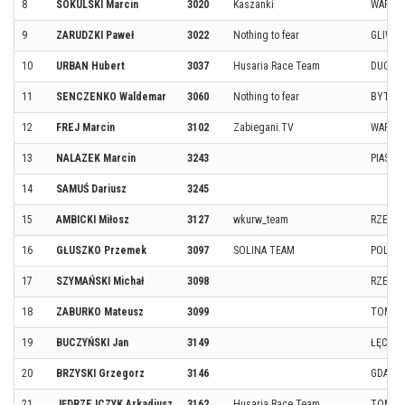
8
SOKULSKI Marcin
3020
Kaszanki
WARSZ
9
ZARUDZKI Paweł
3022
Nothing to fear
GLIWIC
10
URBAN Hubert
3037
Husaria Race Team
DUCHN
11
SENCZENKO Waldemar
3060
Nothing to fear
BYTOM
12
FREJ Marcin
3102
Zabiegani.TV
WARSZ
13
NALAZEK Marcin
3243
PIASEC
14
SAMUŚ Dariusz
3245
15
AMBICKI Miłosz
3127
wkurw_team
RZESZ
16
GŁUSZKO Przemek
3097
SOLINA TEAM
POLAŃ
17
SZYMAŃSKI Michał
3098
RZESZ
18
ZABURKO Mateusz
3099
TOMAS
19
BUCZYŃSKI Jan
3149
ŁĘCZN
20
BRZYSKI Grzegorz
3146
GDANS
21
JĘDRZEJCZYK Arkadiusz
3162
Husaria Race Team
TOMAS