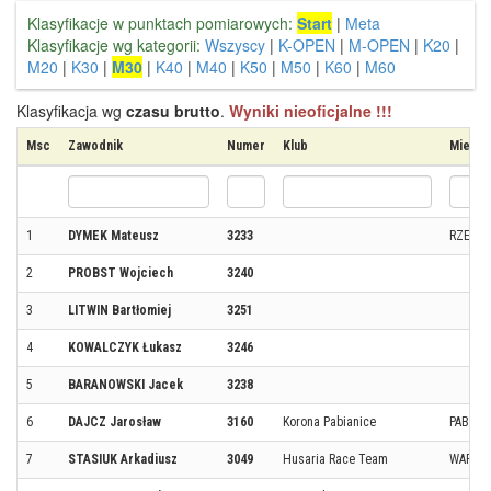
Klasyfikacje w punktach pomiarowych:
Start
|
Meta
Klasyfikacje wg kategorii:
Wszyscy
|
K-OPEN
|
M-OPEN
|
K20
|
M20
|
K30
|
M30
|
K40
|
M40
|
K50
|
M50
|
K60
|
M60
Klasyfikacja wg
czasu brutto
.
Wyniki nieoficjalne !!!
Msc
Zawodnik
Numer
Klub
Miejsc
1
DYMEK Mateusz
3233
RZESZ
2
PROBST Wojciech
3240
3
LITWIN Bartłomiej
3251
4
KOWALCZYK Łukasz
3246
5
BARANOWSKI Jacek
3238
6
DAJCZ Jarosław
3160
Korona Pabianice
PABIAN
7
STASIUK Arkadiusz
3049
Husaria Race Team
WARSZ