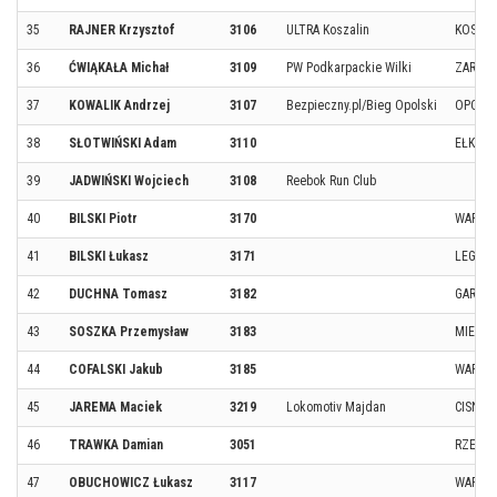
35
RAJNER Krzysztof
3106
ULTRA Koszalin
KOSZAL
36
ĆWIĄKAŁA Michał
3109
PW Podkarpackie Wilki
ZARSZ
37
KOWALIK Andrzej
3107
Bezpieczny.pl/Bieg Opolski
OPOLE
38
SŁOTWIŃSKI Adam
3110
EŁK
39
JADWIŃSKI Wojciech
3108
Reebok Run Club
40
BILSKI Piotr
3170
WARSZ
41
BILSKI Łukasz
3171
LEGIO
42
DUCHNA Tomasz
3182
GARWO
43
SOSZKA Przemysław
3183
MIETN
44
COFALSKI Jakub
3185
WARSZ
45
JAREMA Maciek
3219
Lokomotiv Majdan
CISNA
46
TRAWKA Damian
3051
RZESZ
47
OBUCHOWICZ Łukasz
3117
WARSZ