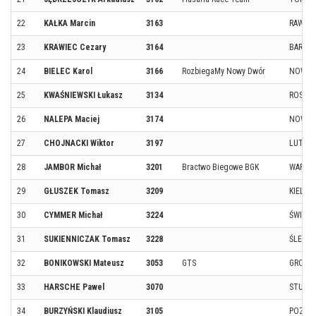
22
KAŁKA Marcin
3163
RAWICZ
23
KRAWIEC Cezary
3164
BARKOW
24
BIELEC Karol
3166
RozbiegaMy Nowy Dwór
NOWY 
25
KWAŚNIEWSKI Łukasz
3134
ROSNO
26
NALEPA Maciej
3174
NOWY 
27
CHOJNACKI Wiktor
3197
LUTOW
28
JAMBOR Michał
3201
Bractwo Biegowe BGK
WARSZ
29
GŁUSZEK Tomasz
3209
KIELCE
30
CYMMER Michał
3224
ŚWINIC
31
SUKIENNICZAK Tomasz
3228
ŚLESIN
32
BONIKOWSKI Mateusz
3053
GTS
GRODZI
33
HARSCHE Pawel
3070
STUPO
34
BURZYŃSKI Klaudiusz
3105
POZNA