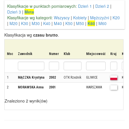
Klasyfikacje w punktach pomiarowych:
Dzień 1
|
Dzień 2
|
Dzień 3
|
Meta
Klasyfikacje wg kategorii:
Wszyscy
|
Kobiety
|
Mężczyźni
|
K20
|
M20
|
K30
|
M30
|
K40
|
M40
|
K50
|
M50
|
K60
|
M60
Klasyfikacja wg
czasu brutto
.
Msc
Zawodnik
Numer
Klub
Miejscowość
Kraj
Kate
1
MĄCZKA Krystyna
2002
OTK Rzeźnik
GLIWICE
K60
2
MORAWSKA Anna
2001
WARSZAWA
K60
Znaleziono 2 wynik(ów)