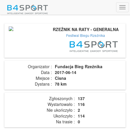
Tog
navi
RZEŹNIK NA RATY - GENERALNA
Festiwal Biegu Rzeźnika
Organizator :
Fundacja Bieg Rzeźnika
Data :
2017-06-14
Miejsce :
Cisna
Dystans :
78 km
Zgłoszonych :
137
Wystartowało :
116
Nie ukończyło :
2
Ukończyło :
114
Na trasie :
0