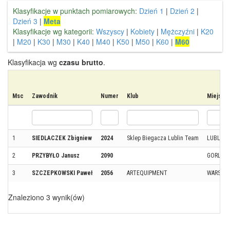
Klasyfikacje w punktach pomiarowych:
Dzień 1
|
Dzień 2
|
Dzień 3
|
Meta
Klasyfikacje wg kategorii:
Wszyscy
|
Kobiety
|
Mężczyźni
|
K20
|
M20
|
K30
|
M30
|
K40
|
M40
|
K50
|
M50
|
K60
|
M60
Klasyfikacja wg
czasu brutto
.
Msc
Zawodnik
Numer
Klub
Miejsco
1
SIEDLACZEK Zbigniew
2024
Sklep Biegacza Lublin Team
LUBLIN
2
PRZYBYŁO Janusz
2090
GORLICE
3
SZCZEPKOWSKI Paweł
2056
ARTEQUIPMENT
WARSZA
Znaleziono 3 wynik(ów)