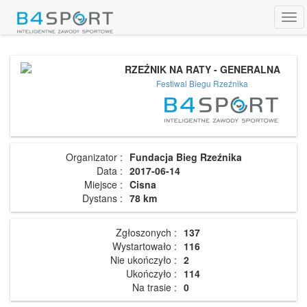
Tog
navi
RZEŹNIK NA RATY - GENERALNA
Festiwal Biegu Rzeźnika
Organizator :
Fundacja Bieg Rzeźnika
Data :
2017-06-14
Miejsce :
Cisna
Dystans :
78 km
Zgłoszonych :
137
Wystartowało :
116
Nie ukończyło :
2
Ukończyło :
114
Na trasie :
0