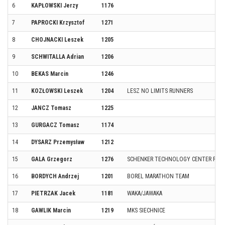
6
KAPŁOWSKI Jerzy
1176
7
PAPROCKI Krzysztof
1271
8
CHOJNACKI Leszek
1205
9
SCHWITALLA Adrian
1206
10
BEKAS Marcin
1246
11
KOZŁOWSKI Leszek
1204
LESZ NO LIMITS RUNNERS
12
JANCZ Tomasz
1225
13
GURGACZ Tomasz
1174
14
DYSARZ Przemysław
1212
15
GALA Grzegorz
1276
SCHENKER TECHNOLOGY CENTER RUN
16
BORDYCH Andrzej
1201
BOREL MARATHON TEAM
17
PIETRZAK Jacek
1181
WAKA/JAWAKA
18
GAWLIK Marcin
1219
MKS SIECHNICE