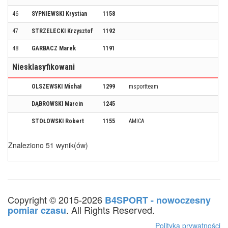
46
SYPNIEWSKI Krystian
1158
47
STRZELECKI Krzysztof
1192
48
GARBACZ Marek
1191
Niesklasyfikowani
OLSZEWSKI Michał
1299
msportteam
DĄBROWSKI Marcin
1245
STOŁOWSKI Robert
1155
AMICA
Znaleziono 51 wynik(ów)
Copyright © 2015-2026
B4SPORT - nowoczesny
. All Rights Reserved.
pomiar czasu
Polityka prywatności