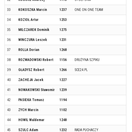
33
KOKOSZKA Marcin
1237
ONE ON ONE TEAM
34
KOZIOŁ Artur
1253
35
MILCZAREK Dominik
1275
36
WINCZURA Leszek
1231
37
ROLLA Dorian
1268
38
ROZWADOWSKI Robert
1156
DRUŻYNA SZPIKU
39
GŁADYSZ Robert
1266
SCE24.PL
40
ZACHEJA Jacek
1227
41
NOWAKOWSKI Sławomir
1239
42
PASIEKA Tomasz
1194
43
ZYCH Marcin
1102
44
HOWIL Waldemar
1248
45
SZULC Adam
1232
RADA PUCHACZY