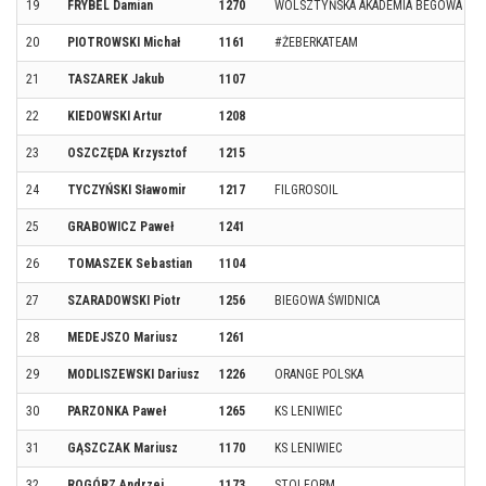
19
FRYBEL Damian
1270
WOLSZTYŃSKA AKADEMIA BEGOWA
20
PIOTROWSKI Michał
1161
#ŻEBERKATEAM
21
TASZAREK Jakub
1107
22
KIEDOWSKI Artur
1208
23
OSZCZĘDA Krzysztof
1215
24
TYCZYŃSKI Sławomir
1217
FILGROSOIL
25
GRABOWICZ Paweł
1241
26
TOMASZEK Sebastian
1104
27
SZARADOWSKI Piotr
1256
BIEGOWA ŚWIDNICA
28
MEDEJSZO Mariusz
1261
29
MODLISZEWSKI Dariusz
1226
ORANGE POLSKA
30
PARZONKA Paweł
1265
KS LENIWIEC
31
GĄSZCZAK Mariusz
1170
KS LENIWIEC
32
ROGÓRZ Andrzej
1173
STOLFORM