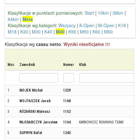
Klasyfikacje w punktach pomiarowych:
Start
|
10km
|
38km
|
64km
|
Meta
Klasyfikacje wg kategorii:
Wszyscy
|
K-Open
|
M-Open
|
K18
|
M18
|
K30
|
M30
|
K40
|
M40
|
K50
|
M50
|
K60
|
M60
Klasyfikacja wg
czasu netto
.
Wyniki nieoficjalne !!!
Msc
Zawodnik
Numer
Klub
1
MOJEK Michał
1229
2
WOJTASZEK Jacek
1168
3
RÓŻAŃSKI Mateusz
1152
4
WŁODARCZYK Jarosław
1164
KARKONOSZ RUNNING TEAM
5
SUPRYN Rafał
1243