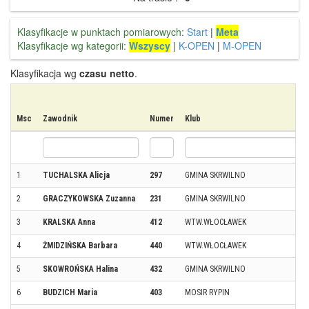
Klasyfikacje w punktach pomiarowych:
Start
|
Meta
Klasyfikacje wg kategorii:
Wszyscy
|
K-OPEN
|
M-OPEN
Klasyfikacja wg
czasu netto
.
Msc
Zawodnik
Numer
Klub
1
TUCHALSKA Alicja
297
GMINA SKRWILNO
2
GRACZYKOWSKA Zuzanna
231
GMINA SKRWILNO
3
KRALSKA Anna
412
WTW.WŁOCŁAWEK
4
ŻMIDZIŃSKA Barbara
440
WTW.WŁOCŁAWEK
5
SKOWROŃSKA Halina
432
GMINA SKRWILNO
6
BUDZICH Maria
403
MOSIR RYPIN