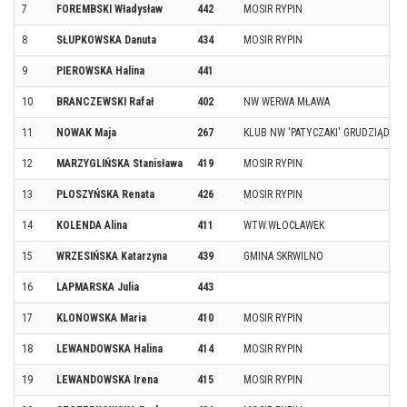
7
FOREMBSKI Władysław
442
MOSIR RYPIN
8
SŁUPKOWSKA Danuta
434
MOSIR RYPIN
9
PIEROWSKA Halina
441
10
BRANCZEWSKI Rafał
402
NW WERWA MŁAWA
11
NOWAK Maja
267
KLUB NW 'PATYCZAKI' GRUDZIĄDZ
12
MARZYGLIŃSKA Stanisława
419
MOSIR RYPIN
13
PŁOSZYŃSKA Renata
426
MOSIR RYPIN
14
KOLENDA Alina
411
WTW.WŁOCŁAWEK
15
WRZESIŃSKA Katarzyna
439
GMINA SKRWILNO
16
LAPMARSKA Julia
443
17
KLONOWSKA Maria
410
MOSIR RYPIN
18
LEWANDOWSKA Halina
414
MOSIR RYPIN
19
LEWANDOWSKA Irena
415
MOSIR RYPIN