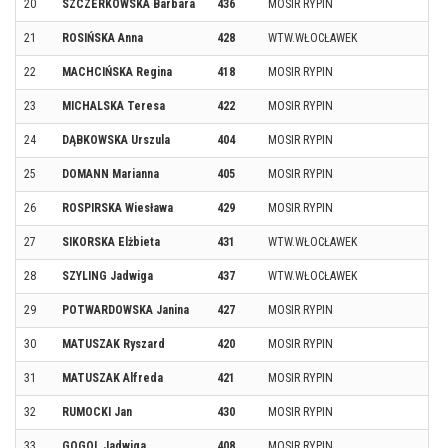
20
SZCZERKOWSKA Barbara
436
MOSIR RYPIN
21
ROSIŃSKA Anna
428
WTW.WŁOCŁAWEK
22
MACHCIŃSKA Regina
418
MOSIR RYPIN
23
MICHALSKA Teresa
422
MOSIR RYPIN
24
DĄBKOWSKA Urszula
404
MOSIR RYPIN
25
DOMANN Marianna
405
MOSIR RYPIN
26
ROSPIRSKA Wiesława
429
MOSIR RYPIN
27
SIKORSKA Elżbieta
431
WTW.WŁOCŁAWEK
28
SZYLING Jadwiga
437
WTW.WŁOCŁAWEK
29
POTWARDOWSKA Janina
427
MOSIR RYPIN
30
MATUSZAK Ryszard
420
MOSIR RYPIN
31
MATUSZAK Alfreda
421
MOSIR RYPIN
32
RUMOCKI Jan
430
MOSIR RYPIN
33
GOGOL Jadwiga
408
MOSIR RYPIN