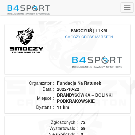
Tog
navi
SMOCZUŚ | 11KM
SMOCZY CROSS MARATON
Organizator :
Fundacja Na Ratunek
Data :
2022-10-22
BRANDYSÓWKA – DOLINKI
Miejsce :
PODKRAKOWSKIE
Dystans :
11 km
Zgłoszonych :
72
Wystartowało :
59
Nie ukończyło :
0