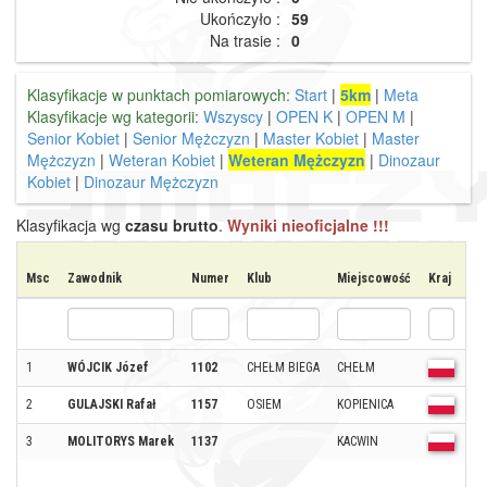
Ukończyło :
59
Na trasie :
0
Klasyfikacje w punktach pomiarowych:
Start
|
5km
|
Meta
Klasyfikacje wg kategorii:
Wszyscy
|
OPEN K
|
OPEN M
|
Senior Kobiet
|
Senior Mężczyzn
|
Master Kobiet
|
Master
Mężczyzn
|
Weteran Kobiet
|
Weteran Mężczyzn
|
Dinozaur
Kobiet
|
Dinozaur Mężczyzn
Klasyfikacja wg
czasu brutto
.
Wyniki nieoficjalne !!!
Msc
Zawodnik
Numer
Klub
Miejscowość
Kraj
Ka
1
WÓJCIK Józef
1102
CHEŁM BIEGA
CHEŁM
We
2
GULAJSKI Rafał
1157
OSIEM
KOPIENICA
We
3
MOLITORYS Marek
1137
KACWIN
We