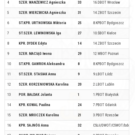
4
SZER. WANŻEWICZ Agnieszka
33
16.DBOT Wrocław
5
SZER. WIERZBICKA Agnieszka
31
14.ZBOT Szczecin
6
ST.KPR. URTNOWSKA Wiktoria
25
8.KPBOT Bydgoszcz
7
ST.SZER. LEWINOWSKA Iga
27
10.ŚBOT Kielce
8
KPR. DYDEK Edyta
14
14.ZBOT Szczecin
9
SZER. MACIĄG Iwona
29
12.WBOT Poznań
10
ST.KPR. GAWRON Aleksandra
8
8.KPBOT Bydgoszcz
11
ST.SZER. STASIAK Anna
9
9.ŁBOT Łódź
12
SZER. KORZENIOWSKA Karolina
20
2.LBOT Lublin
13
POR. BAŁDAK Jolanta
1
1.PBOT Białystok
14
KPR. KOWAL Paulina
24
7.PBOT Gdańsk
15
SZER. MROCZEK Karolina
21
3.PBOT Rzeszów
16
KPR. SAJNÓG Anna
32
CSŁiI/DWOT/CSWOT/bdow