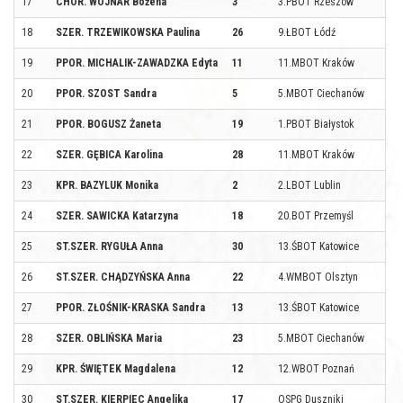
17
CHOR. WOJNAR Bożena
3
3.PBOT Rzeszów
18
SZER. TRZEWIKOWSKA Paulina
26
9.ŁBOT Łódź
19
PPOR. MICHALIK-ZAWADZKA Edyta
11
11.MBOT Kraków
20
PPOR. SZOST Sandra
5
5.MBOT Ciechanów
21
PPOR. BOGUSZ Żaneta
19
1.PBOT Białystok
22
SZER. GĘBICA Karolina
28
11.MBOT Kraków
23
KPR. BAZYLUK Monika
2
2.LBOT Lublin
24
SZER. SAWICKA Katarzyna
18
20.BOT Przemyśl
25
ST.SZER. RYGUŁA Anna
30
13.ŚBOT Katowice
26
ST.SZER. CHĄDZYŃSKA Anna
22
4.WMBOT Olsztyn
27
PPOR. ZŁOŚNIK-KRASKA Sandra
13
13.ŚBOT Katowice
28
SZER. OBLIŃSKA Maria
23
5.MBOT Ciechanów
29
KPR. ŚWIĘTEK Magdalena
12
12.WBOT Poznań
30
ST.SZER. KIERPIEC Angelika
17
OSPG Duszniki