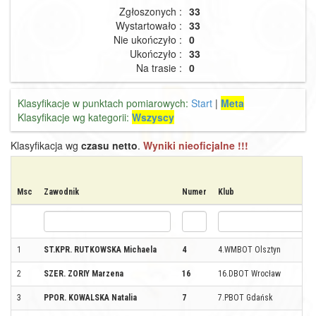
Zgłoszonych :
33
Wystartowało :
33
Nie ukończyło :
0
Ukończyło :
33
Na trasie :
0
Klasyfikacje w punktach pomiarowych:
Start
|
Meta
Klasyfikacje wg kategorii:
Wszyscy
Klasyfikacja wg
czasu netto
.
Wyniki nieoficjalne !!!
Msc
Zawodnik
Numer
Klub
1
ST.KPR. RUTKOWSKA Michaela
4
4.WMBOT Olsztyn
2
SZER. ZORIY Marzena
16
16.DBOT Wrocław
3
PPOR. KOWALSKA Natalia
7
7.PBOT Gdańsk