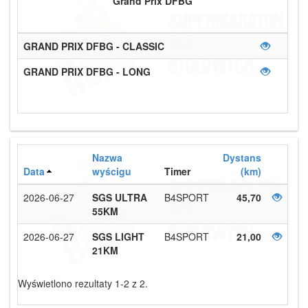
Grand Prix DFBG
GRAND PRIX DFBG - CLASSIC
GRAND PRIX DFBG - LONG
Nazwa
Dystans
Data
wyścigu
Timer
(km)
2026-06-27
SGS ULTRA
B4SPORT
45,70
55KM
2026-06-27
SGS LIGHT
B4SPORT
21,00
21KM
Wyświetlono rezultaty 1-2 z 2.