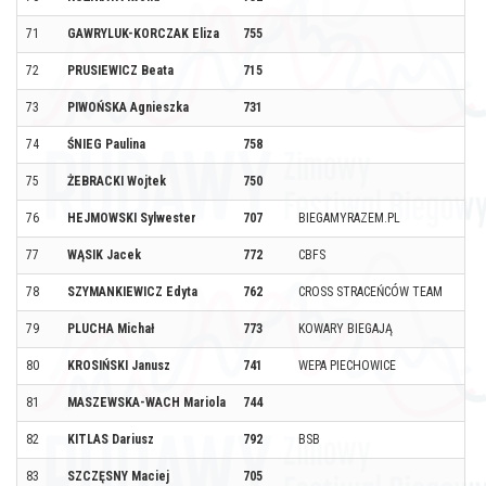
71
GAWRYLUK-KORCZAK Eliza
755
72
PRUSIEWICZ Beata
715
73
PIWOŃSKA Agnieszka
731
74
ŚNIEG Paulina
758
75
ŻEBRACKI Wojtek
750
76
HEJMOWSKI Sylwester
707
BIEGAMYRAZEM.PL
77
WĄSIK Jacek
772
CBFS
78
SZYMANKIEWICZ Edyta
762
CROSS STRACEŃCÓW TEAM
79
PLUCHA Michał
773
KOWARY BIEGAJĄ
80
KROSIŃSKI Janusz
741
WEPA PIECHOWICE
81
MASZEWSKA-WACH Mariola
744
82
KITLAS Dariusz
792
BSB
83
SZCZĘSNY Maciej
705