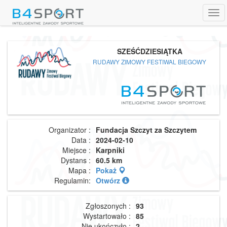
Tog
navi
SZEŚĆDZIESIĄTKA
RUDAWY ZIMOWY FESTIWAL BIEGOWY
Organizator :
Fundacja Szczyt za Szczytem
Data :
2024-02-10
Miejsce :
Karpniki
Dystans :
60.5 km
Mapa :
Pokaż
Regulamin:
Otwórz
Zgłoszonych :
93
Wystartowało :
85
Nie ukończyło :
2