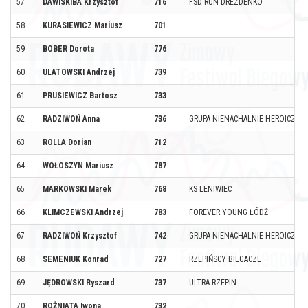
57
DAWISKIBA Krzysztof
716
FSD RUN DREZDENKO
58
KURASIEWICZ Mariusz
701
59
BOBER Dorota
776
60
ULATOWSKI Andrzej
739
61
PRUSIEWICZ Bartosz
733
62
RADZIWOŃ Anna
736
GRUPA NIENACHALNIE HEROICZNA
63
ROLLA Dorian
712
64
WOŁOSZYN Mariusz
787
65
MARKOWSKI Marek
768
KS LENIWIEC
66
KLIMCZEWSKI Andrzej
783
FOREVER YOUNG ŁÓDŹ
67
RADZIWOŃ Krzysztof
742
GRUPA NIENACHALNIE HEROICZNA
68
SEMENIUK Konrad
727
RZEPIŃSCY BIEGACZE
69
JĘDROWSKI Ryszard
737
ULTRA RZEPIN
70
ROŻNIATA Iwona
732