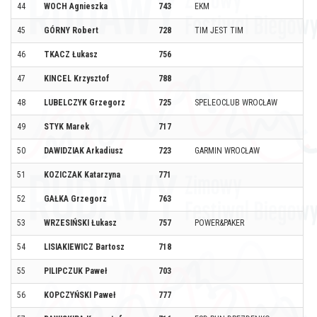
44
WOCH Agnieszka
743
EKM
45
GÓRNY Robert
728
TIM JEST TIM
46
TKACZ Łukasz
756
47
KINCEL Krzysztof
788
48
LUBELCZYK Grzegorz
725
SPELEOCLUB WROCŁAW
49
STYK Marek
717
50
DAWIDZIAK Arkadiusz
723
GARMIN WROCŁAW
51
KOZICZAK Katarzyna
771
52
GAŁKA Grzegorz
763
53
WRZESIŃSKI Łukasz
757
POWER&PAKER
54
LISIAKIEWICZ Bartosz
718
55
PILIPCZUK Paweł
703
56
KOPCZYŃSKI Paweł
777