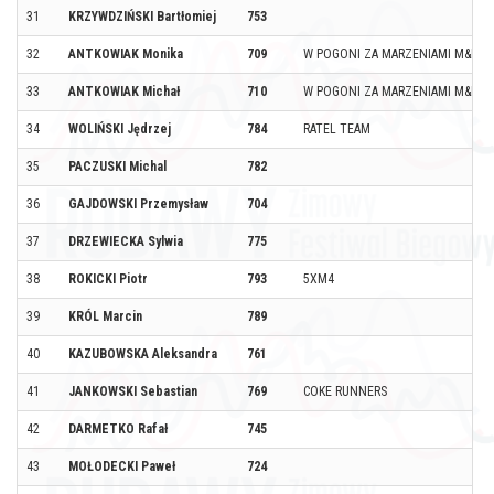
31
KRZYWDZIŃSKI Bartłomiej
753
32
ANTKOWIAK Monika
709
W POGONI ZA MARZENIAMI M&M
33
ANTKOWIAK Michał
710
W POGONI ZA MARZENIAMI M&M
34
WOLIŃSKI Jędrzej
784
RATEL TEAM
35
PACZUSKI Michal
782
36
GAJDOWSKI Przemysław
704
37
DRZEWIECKA Sylwia
775
38
ROKICKI Piotr
793
5XM4
39
KRÓL Marcin
789
40
KAZUBOWSKA Aleksandra
761
41
JANKOWSKI Sebastian
769
COKE RUNNERS
42
DARMETKO Rafał
745
43
MOŁODECKI Paweł
724