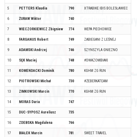
5
PETTERS Klaudia
790
XTRABIKE IBIS BOLESŁAWIEC
6
ŻURAW Wiktor
740
7
WIECZORKIEWICZ Zbigniew
774
WEPA PIECHOWICE
8
FARGANUS Robert
749
ZABIEGANI Z LEŚNEJ
9
ADAMSKI Andrzej
746
SZYNSZYLA GNIEZNO
10
SĘK Maciej
748
#DWAZOMBIAKI
11
KOMENDACKI Dominik
780
KGHM ZG RUN
12
PIOTROWSKI Michał
730
#ŻEBERKATEAM
13
ZIMKOWSKI Marcin
770
KGHM ZG RUN
14
MORAS Daria
747
15
DUC-SYPOSZ Aureliusz
735
16
ZDEBSKA Magdalena
766
17
BIAŁEK Marcin
781
SWEET TRAVEL