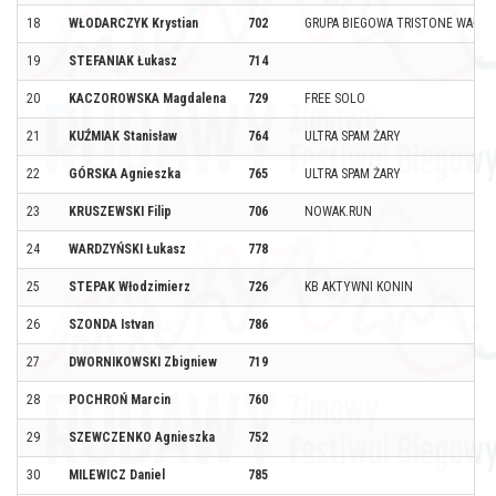
18
WŁODARCZYK Krystian
702
GRUPA BIEGOWA TRISTONE WAŁB
19
STEFANIAK Łukasz
714
20
KACZOROWSKA Magdalena
729
FREE SOLO
21
KUŹMIAK Stanisław
764
ULTRA SPAM ŻARY
22
GÓRSKA Agnieszka
765
ULTRA SPAM ŻARY
23
KRUSZEWSKI Filip
706
NOWAK.RUN
24
WARDZYŃSKI Łukasz
778
25
STEPAK Włodzimierz
726
KB AKTYWNI KONIN
26
SZONDA Istvan
786
27
DWORNIKOWSKI Zbigniew
719
28
POCHROŃ Marcin
760
29
SZEWCZENKO Agnieszka
752
30
MILEWICZ Daniel
785