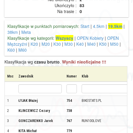
Ukończyło :
83
Na trasie :
0
Klasyfikacje w punktach pomiarowych:
Start
|
4.5km
|
19.5km
|
38km
|
Meta
Klasyfikacje wg kategorii:
Wszyscy
|
OPEN Kobiety
|
OPEN
Mężczyźni
|
K20
|
M20
|
K30
|
M30
|
K40
|
M40
|
K50
|
M50
|
K60
|
M60
Klasyfikacja wg
czasu brutto
.
Wyniki nieoficjalne !!!
Msc
Zawodnik
Numer
Klub
1
ŁYJAK Błażej
754
BIKESTATS.PL
2
KLINCEWICZ Cezary
738
3
GONCZARENKO Jarek
767
RUN100LOVE
4
KITA Michał
779