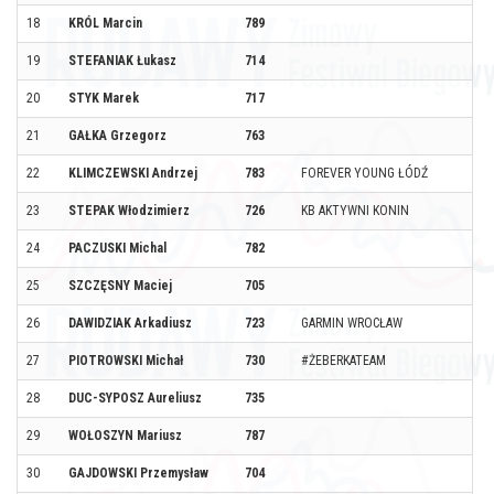
18
KRÓL Marcin
789
19
STEFANIAK Łukasz
714
20
STYK Marek
717
21
GAŁKA Grzegorz
763
22
KLIMCZEWSKI Andrzej
783
FOREVER YOUNG ŁÓDŹ
23
STEPAK Włodzimierz
726
KB AKTYWNI KONIN
24
PACZUSKI Michal
782
25
SZCZĘSNY Maciej
705
26
DAWIDZIAK Arkadiusz
723
GARMIN WROCŁAW
27
PIOTROWSKI Michał
730
#ŻEBERKATEAM
28
DUC-SYPOSZ Aureliusz
735
29
WOŁOSZYN Mariusz
787
30
GAJDOWSKI Przemysław
704