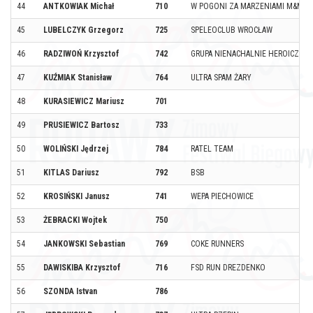
44
ANTKOWIAK Michał
710
W POGONI ZA MARZENIAMI M&M
45
LUBELCZYK Grzegorz
725
SPELEOCLUB WROCŁAW
46
RADZIWOŃ Krzysztof
742
GRUPA NIENACHALNIE HEROICZNA
47
KUŹMIAK Stanisław
764
ULTRA SPAM ŻARY
48
KURASIEWICZ Mariusz
701
49
PRUSIEWICZ Bartosz
733
50
WOLIŃSKI Jędrzej
784
RATEL TEAM
51
KITLAS Dariusz
792
BSB
52
KROSIŃSKI Janusz
741
WEPA PIECHOWICE
53
ŻEBRACKI Wojtek
750
54
JANKOWSKI Sebastian
769
COKE RUNNERS
55
DAWISKIBA Krzysztof
716
FSD RUN DREZDENKO
56
SZONDA Istvan
786