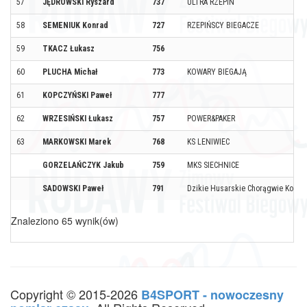
57
JĘDROWSKI Ryszard
737
ULTRA RZEPIN
58
SEMENIUK Konrad
727
RZEPIŃSCY BIEGACZE
59
TKACZ Łukasz
756
60
PLUCHA Michał
773
KOWARY BIEGAJĄ
61
KOPCZYŃSKI Paweł
777
62
WRZESIŃSKI Łukasz
757
POWER&PAKER
63
MARKOWSKI Marek
768
KS LENIWIEC
GORZELAŃCZYK Jakub
759
MKS SIECHNICE
SADOWSKI Paweł
791
Dzikie Husarskie Chorągwie Kons
Znaleziono 65 wynik(ów)
Copyright © 2015-2026
B4SPORT - nowoczesny