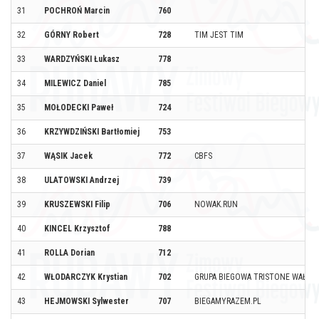
31
POCHROŃ Marcin
760
32
GÓRNY Robert
728
TIM JEST TIM
33
WARDZYŃSKI Łukasz
778
34
MILEWICZ Daniel
785
35
MOŁODECKI Paweł
724
36
KRZYWDZIŃSKI Bartłomiej
753
37
WĄSIK Jacek
772
CBFS
38
ULATOWSKI Andrzej
739
39
KRUSZEWSKI Filip
706
NOWAK.RUN
40
KINCEL Krzysztof
788
41
ROLLA Dorian
712
42
WŁODARCZYK Krystian
702
GRUPA BIEGOWA TRISTONE WAŁBR
43
HEJMOWSKI Sylwester
707
BIEGAMYRAZEM.PL