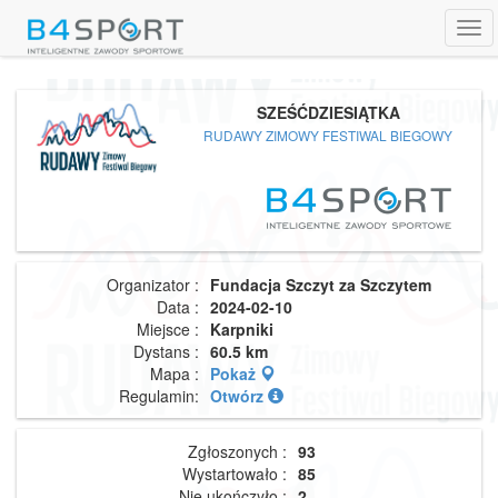
Tog
navi
SZEŚĆDZIESIĄTKA
RUDAWY ZIMOWY FESTIWAL BIEGOWY
Organizator :
Fundacja Szczyt za Szczytem
Data :
2024-02-10
Miejsce :
Karpniki
Dystans :
60.5 km
Mapa :
Pokaż
Regulamin:
Otwórz
Zgłoszonych :
93
Wystartowało :
85
Nie ukończyło :
2