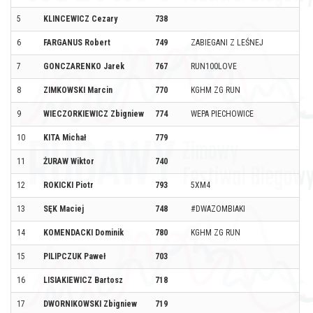
5
KLINCEWICZ Cezary
738
6
FARGANUS Robert
749
ZABIEGANI Z LEŚNEJ
7
GONCZARENKO Jarek
767
RUN100LOVE
8
ZIMKOWSKI Marcin
770
KGHM ZG RUN
9
WIECZORKIEWICZ Zbigniew
774
WEPA PIECHOWICE
10
KITA Michał
779
11
ŻURAW Wiktor
740
12
ROKICKI Piotr
793
5XM4
13
SĘK Maciej
748
#DWAZOMBIAKI
14
KOMENDACKI Dominik
780
KGHM ZG RUN
15
PILIPCZUK Paweł
703
16
LISIAKIEWICZ Bartosz
718
17
DWORNIKOWSKI Zbigniew
719