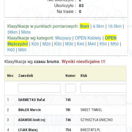
Ukończyło :
83
Na trasie :
0
Klasyfikacje w punktach pomiarowych:
Start
|
4.5km
|
19.5km
|
38km
|
Meta
Klasyfikacje wg kategorii:
Wszyscy
|
OPEN Kobiety
|
OPEN
Mężczyźni
|
K20
|
M20
|
K30
|
M30
|
K40
|
M40
|
K50
|
M50
|
K60
|
M60
Klasyfikacja wg
czasu brutto
.
Wyniki nieoficjalne !!!
Msc
Zawodnik
Numer
Klub
1
DARMETKO Rafał
745
2
BIAŁEK Marcin
781
SWEET TRAVEL
3
ADAMSKI Andrzej
746
SZYNSZYLA GNIEZNO
4
ŁYJAK Błażej
754
BIKESTATS.PL