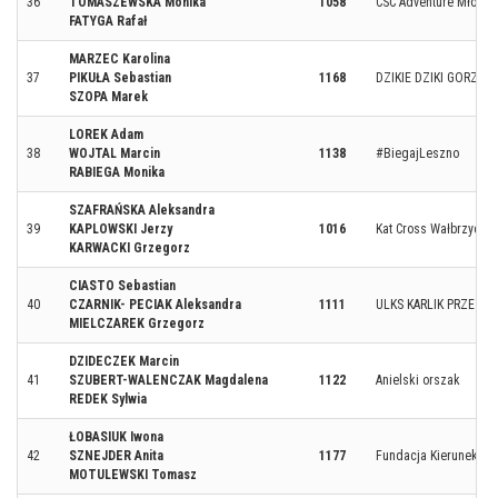
36
TOMASZEWSKA Monika
1058
CSC Adventure Młode 
FATYGA Rafał
MARZEC Karolina
37
PIKUŁA Sebastian
1168
DZIKIE DZIKI GORZÓW
SZOPA Marek
LOREK Adam
38
WOJTAL Marcin
1138
#BiegajLeszno
RABIEGA Monika
SZAFRAŃSKA Aleksandra
39
KAPLOWSKI Jerzy
1016
Kat Cross Wałbrzych
KARWACKI Grzegorz
CIASTO Sebastian
40
CZARNIK- PECIAK Aleksandra
1111
ULKS KARLIK PRZEZCH
MIELCZAREK Grzegorz
DZIDECZEK Marcin
41
SZUBERT-WALENCZAK Magdalena
1122
Anielski orszak
REDEK Sylwia
ŁOBASIUK Iwona
42
SZNEJDER Anita
1177
Fundacja Kierunek Ult
MOTULEWSKI Tomasz