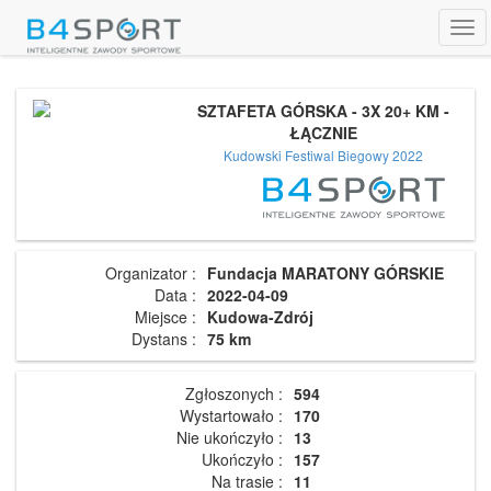
Tog
navi
SZTAFETA GÓRSKA - 3X 20+ KM -
ŁĄCZNIE
Kudowski Festiwal Biegowy 2022
Organizator :
Fundacja MARATONY GÓRSKIE
Data :
2022-04-09
Miejsce :
Kudowa-Zdrój
Dystans :
75 km
Zgłoszonych :
594
Wystartowało :
170
Nie ukończyło :
13
Ukończyło :
157
Na trasie :
11