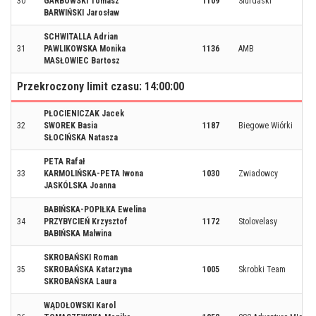
30
GARBOWSKI Tomasz
1109
Siurdaski
BARWIŃSKI Jarosław
SCHWITALLA Adrian
31
PAWLIKOWSKA Monika
1136
AMB
MASŁOWIEC Bartosz
Przekroczony limit czasu: 14:00:00
PŁOCIENICZAK Jacek
32
SWOREK Basia
1187
Biegowe Wiórki
SŁOCIŃSKA Natasza
PETA Rafał
33
KARMOLIŃSKA-PETA Iwona
1030
Zwiadowcy
JASKÓLSKA Joanna
BABIŃSKA-POPIŁKA Ewelina
34
PRZYBYCIEŃ Krzysztof
1172
Stolovelasy
BABIŃSKA Malwina
SKROBAŃSKI Roman
35
SKROBAŃSKA Katarzyna
1005
Skrobki Team
SKROBAŃSKA Laura
WĄDOŁOWSKI Karol