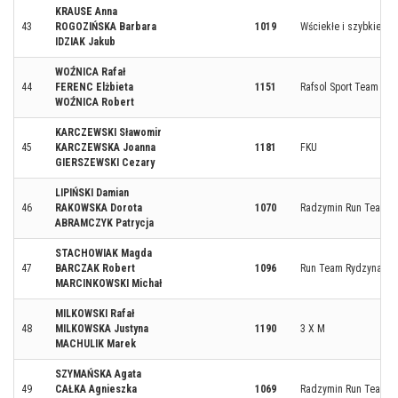
KRAUSE Anna
43
ROGOZIŃSKA Barbara
1019
Wściekłe i szybkie
IDZIAK Jakub
WOŹNICA Rafał
44
FERENC Elżbieta
1151
Rafsol Sport Team
WOŹNICA Robert
KARCZEWSKI Sławomir
45
KARCZEWSKA Joanna
1181
FKU
GIERSZEWSKI Cezary
LIPIŃSKI Damian
46
RAKOWSKA Dorota
1070
Radzymin Run Team 3
ABRAMCZYK Patrycja
STACHOWIAK Magda
47
BARCZAK Robert
1096
Run Team Rydzyna
MARCINKOWSKI Michał
MILKOWSKI Rafał
48
MILKOWSKA Justyna
1190
3 X M
MACHULIK Marek
SZYMAŃSKA Agata
49
CAŁKA Agnieszka
1069
Radzymin Run Team 2