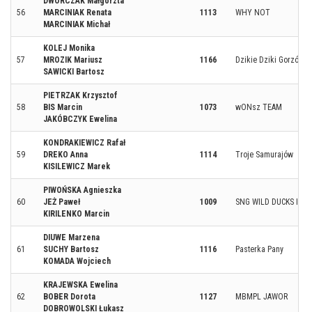
DWORCZAK Małgorzta
56
MARCINIAK Renata
1113
WHY NOT
MARCINIAK Michał
KOLEJ Monika
57
MROZIK Mariusz
1166
Dzikie Dziki Gorzów
SAWICKI Bartosz
PIETRZAK Krzysztof
58
BIS Marcin
1073
wONsz TEAM
JAKÓBCZYK Ewelina
KONDRAKIEWICZ Rafał
59
DREKO Anna
1114
Troje Samurajów
KISILEWICZ Marek
PIWOŃSKA Agnieszka
60
JEŻ Paweł
1009
SNG WILD DUCKS II
KIRILENKO Marcin
DIUWE Marzena
61
SUCHY Bartosz
1116
Pasterka Pany
KOMADA Wojciech
KRAJEWSKA Ewelina
62
BOBER Dorota
1127
MBMPL JAWOR
DOBROWOLSKI Łukasz