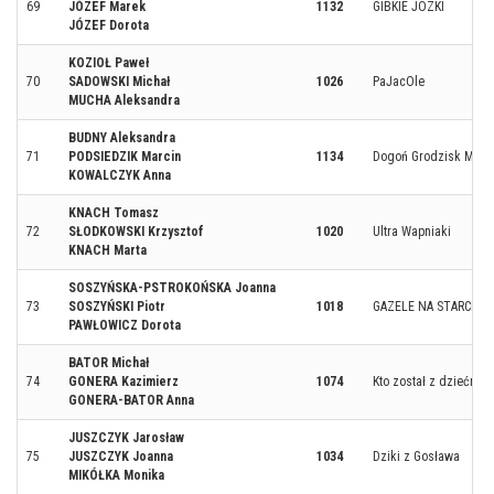
69
JÓZEF Marek
1132
GIBKIE JÓZKI
JÓZEF Dorota
KOZIOŁ Paweł
70
SADOWSKI Michał
1026
PaJacOle
MUCHA Aleksandra
BUDNY Aleksandra
71
PODSIEDZIK Marcin
1134
Dogoń Grodzisk Mazo
KOWALCZYK Anna
KNACH Tomasz
72
SŁODKOWSKI Krzysztof
1020
Ultra Wapniaki
KNACH Marta
SOSZYŃSKA-PSTROKOŃSKA Joanna
73
SOSZYŃSKI Piotr
1018
GAZELE NA STARCIE
PAWŁOWICZ Dorota
BATOR Michał
74
GONERA Kazimierz
1074
Kto został z dziećmi?
GONERA-BATOR Anna
JUSZCZYK Jarosław
75
JUSZCZYK Joanna
1034
Dziki z Gosława
MIKÓŁKA Monika