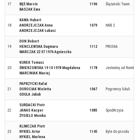
17
BĘŚ Marcin
1196
Ślężański Team
BASZAK Ewa
KAWA Hubert
18
ANDRZEJCZAK Anna
1079
NKB 2
ANDRZEJCZAK Łukasz
DON Robert
19
HENCLEWSKA Dagmara
1112
PRO366
MARCZAK 22 07 1976 Agnieszka
KUREK Tomasz
20
ŚWIERZOWSKA 19 10 1978 Magdalena
1178
Jesteśmy od Romka
MARCINIAK Maciej
PAPRZYCKI Rafał
21
DOROCIAK Wioletta
1067
Pogromcy Gduli
GDULA Jakub
SURDACKI Piotr
22
JANAS Kacper
1085
SpodKrzyża
ŻYGIEŁO Monika
KLIMCZAK Piotr
23
NYKIEL Artur
1145
Byle do przodu
NYKIEL Marlena