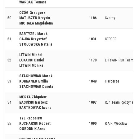
WARDAK Tomasz
OŻÓG Grzegorz
50
MATUSZEK Krzysiu
1186
Czarny
MICHALA Magdalena
BARTYZEL Marek
51
GAJDA Krzysztof
1031
CERBER
STOŁOWSKA Natalia
LITWIN Michał
52
ŁUKACKI Daniel
1170
LITeWIN Run Team
LITWIN Monika
STACHOWIAK Marek
53
KORBANEK Emilia
1048
Harcerze
STACHOWIAK Danuta
MERTA Zbigniew
54
BASIŃSKI Bartosz
1097
Run Team Rydzyna
BARTKOWIAK Iwona
TYL Radosław
55
KUCHARSKI Robert
1090
R.A.R. Wrocław
OGRODNIK Anna