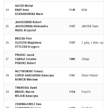
GACEK Michał
24
KNAP Anna
1149
NOA
DZIEKANOWSKA Maria
JAGODZIŃSKI Robert
25
JAGODZIŃSKA Aleksandra
1157
JAGODA Team
PADOŁ Krzysztof
BRUZDA Piotr
26
OLESZEK Magdalena
1107
Z góry¸ z dołu i spod
STYCZEŃ Grzygorz
PRUSISZ Jacek
27
CĄKAŁA Zuzanna
1083
Zbiegi
PISKORZ Robert
FALTYNOWSKI Tomasz
28
CUPER-GANCARSKA Katarzyna
1161
Chiesi Poland
NOWICKI Miłosław
TWAROGAL Kamil
29
BRASEL Marcin
1154
FizjoTri
WÓJCIK Katarzyna
ZENDWALEWICZ Ewa