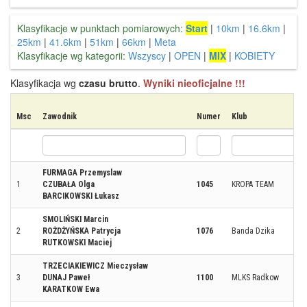
Klasyfikacje w punktach pomiarowych:
Start
|
10km
|
16.6km
|
25km
|
41.6km
|
51km
|
66km
|
Meta
Klasyfikacje wg kategorii:
Wszyscy
|
OPEN
|
MIX
|
KOBIETY
Klasyfikacja wg
czasu brutto
.
Wyniki nieoficjalne !!!
Msc
Zawodnik
Numer
Klub
FURMAGA Przemyslaw
1
CZUBAŁA Olga
1045
KROPA TEAM
BARCIKOWSKI Łukasz
SMOLIŃSKI Marcin
2
ROŻDŻYŃSKA Patrycja
1076
Banda Dzika
RUTKOWSKI Maciej
TRZECIAKIEWICZ Mieczysław
3
DUNAJ Paweł
1100
MLKS Radkow
KARATKOW Ewa