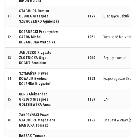
BIHUN Natalia
STACHURA Damian
11
CEBULA Grzegorz
1179
Biegające Cebulki
SZEWCZENKO Agnieszka
KOZANECKI Przemysław
12
GAZDA Michał
1061
Wybiegać Marzenia T
KOZANECKA Weronika
JANUSZKO Krzysztof
13
ZŁOTNICKA Olga
1010
Szybcy i weseli
KOGUT Stanisław
SZYMAŃSKI Paweł
14
KOWALIK Ewelina
1153
Fizjobiegacze Szczec
KOLENDA Krzysztof
BERG Aleksander
15
GREDYS Grzegorz
1189
GAP
GOŁĘBIEWSKA Anna
ZAKRZYŃSKI Paweł
16
STACHURA Magdalena
1192
Ona jest w ciąży (z na
MANJURA Tomasz
BASZAK Tomasz