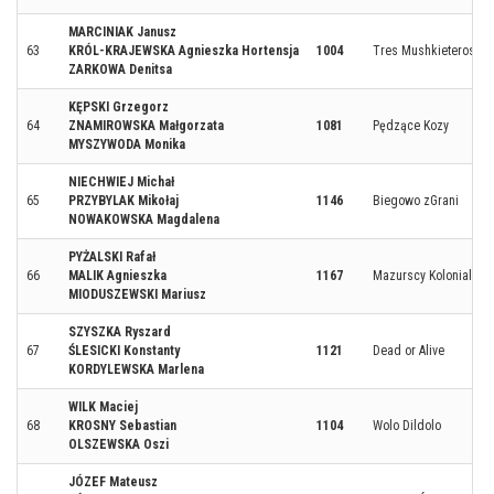
MARCINIAK Janusz
63
KRÓL-KRAJEWSKA Agnieszka Hortensja
1004
Tres Mushkieteros
ZARKOWA Denitsa
KĘPSKI Grzegorz
64
ZNAMIROWSKA Małgorzata
1081
Pędzące Kozy
MYSZYWODA Monika
NIECHWIEJ Michał
65
PRZYBYLAK Mikołaj
1146
Biegowo zGrani
NOWAKOWSKA Magdalena
PYŻALSKI Rafał
66
MALIK Agnieszka
1167
Mazurscy Kolonialiści 
MIODUSZEWSKI Mariusz
SZYSZKA Ryszard
67
ŚLESICKI Konstanty
1121
Dead or Alive
KORDYLEWSKA Marlena
WILK Maciej
68
KROSNY Sebastian
1104
Wolo Dildolo
OLSZEWSKA Oszi
JÓZEF Mateusz