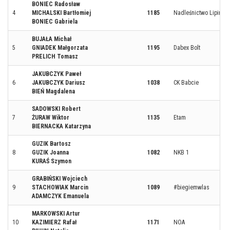
BONIEC Radosław
4
MICHALSKI Bartłomiej
1185
Nadleśnictwo Lipinki
BONIEC Gabriela
BUJAŁA Michał
5
GNIADEK Małgorzata
1195
Dabex Bolt
PRELICH Tomasz
JAKUBCZYK Paweł
6
JAKUBCZYK Dariusz
1038
CK Babcie
BIEŃ Magdalena
SADOWSKI Robert
7
ŻURAW Wiktor
1135
Etam
BIERNACKA Katarzyna
GUZIK Bartosz
8
GUZIK Joanna
1082
NKB 1
KURAŚ Szymon
GRABIŃSKI Wojciech
9
STACHOWIAK Marcin
1089
#biegiemwlas
ADAMCZYK Emanuela
MARKOWSKI Artur
10
KAZIMIERZ Rafał
1171
NOA