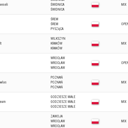
weseli
ŚWIDNICA
MIX
ŚWIDNICA
ŚREM
ŚREM
OPE
PYSZĄCA
WILKSZYN
t
KRAKÓW
MIX
KRAKÓW
WROCŁAW
WROCŁAW
OPE
WROCŁAW
POZNAŃ
wlas
POZNAŃ
MIX
POZNAŃ
GODZIESZE MAŁE
Team
GODZIESZE MAŁE
MIX
GODZIESZE MAŁE
ZAWOJA
WROCŁAW
MIX
WROCŁAW