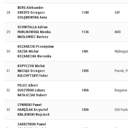
BERG Aleksander
28
GREDYS Grzegorz
1189
GAP
GOŁĘBIEWSKA Anna
SCHWITALLA Adrian
29
PAWLIKOWSKA Monika
1136
AMB
MASŁOWIEC Bartosz
KOZANECKI Przemysław
30
GAZDA Michał
1061
Wybiegać
KOZANECKA Weronika
KOPYCZOK Michał
31
MACIĄG Grzegorz
1035
Pocisk¸ 
KULCHYTSKYI Yehor
PELEC Albert
32
DUSZYŃSKI Łukasz
1056
Bieganie 
RATAJCZAK Hubert
CYWIŃSKI Paweł
33
HARĘŻLAK Krzysztof
1036
Old Fuck
KRAJEWSKI Wojciech
ZAKRZYŃSKI Paweł