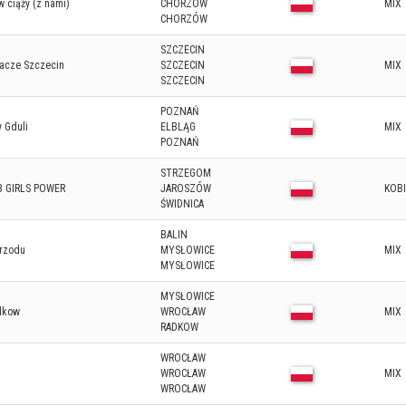
w ciąży (z nami)
CHORZÓW
MIX
CHORZÓW
SZCZECIN
gacze Szczecin
SZCZECIN
MIX
SZCZECIN
POZNAŃ
 Gduli
ELBLĄG
MIX
POZNAŃ
STRZEGOM
B GIRLS POWER
JAROSZÓW
KOB
ŚWIDNICA
BALIN
przodu
MYSŁOWICE
MIX
MYSŁOWICE
MYSŁOWICE
dkow
WROCŁAW
MIX
RADKOW
WROCŁAW
WROCŁAW
MIX
WROCŁAW