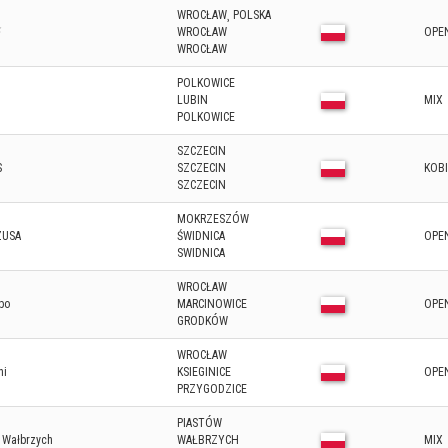
WROCŁAW¸ POLSKA
⚡
WROCŁAW
OPE
WROCŁAW
POLKOWICE
LUBIN
MIX
POLKOWICE
SZCZECIN
S
SZCZECIN
KOB
SZCZECIN
MOKRZESZÓW
ZUSA
ŚWIDNICA
OPE
SWIDNICA
WROCŁAW
bo
MARCINOWICE
OPE
GRODKÓW
WROCŁAW
ni
KSIEGINICE
OPE
PRZYGODZICE
PIASTÓW
s Wałbrzych
WAŁBRZYCH
MIX