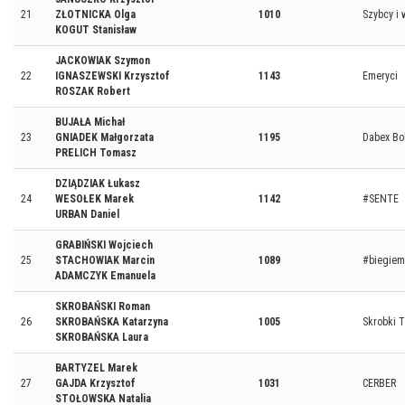
21
ZŁOTNICKA Olga
1010
Szybcy i 
KOGUT Stanisław
JACKOWIAK Szymon
22
IGNASZEWSKI Krzysztof
1143
Emeryci
ROSZAK Robert
BUJAŁA Michał
23
GNIADEK Małgorzata
1195
Dabex Bol
PRELICH Tomasz
DZIĄDZIAK Łukasz
24
WESOŁEK Marek
1142
#SENTE
URBAN Daniel
GRABIŃSKI Wojciech
25
STACHOWIAK Marcin
1089
#biegiem
ADAMCZYK Emanuela
SKROBAŃSKI Roman
26
SKROBAŃSKA Katarzyna
1005
Skrobki 
SKROBAŃSKA Laura
BARTYZEL Marek
27
GAJDA Krzysztof
1031
CERBER
STOŁOWSKA Natalia