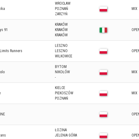
WROCŁAW
ika
POZNAŃ
MIX
ZARZYŃ
KRAKÓW
ys 91
KRAKÓW
OPE
KRAKÓW
LESZNO
Limits Runners
LESZNO
OPE
WILKOWICE
BYTOM
olo
NIKOŁÓW
MIX
-
KIELCE
e
PIEKOSZÓW
MIX
POZNAŃ
INE
OPE
ŁOZINA
rans
JELENIA GÓRA
OPE