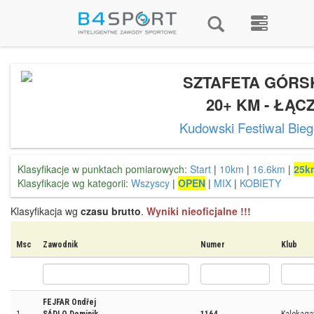
SZTAFETA GÓRSK
20+ KM - ŁĄC
Kudowski Festiwal Bie
Klasyfikacje w punktach pomiarowych:
Start
|
10km
|
16.6km
|
25k
Klasyfikacje wg kategorii:
Wszyscy
|
OPEN
|
MIX
|
KOBIETY
Klasyfikacja wg
czasu brutto
.
Wyniki nieoficjalne !!!
Msc
Zawodnik
Numer
Klub
FEJFAR Ondřej