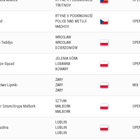
hia Aliance
RTYNĚ V PODKRKONOŠÍ
OPE
TRUTNOV
RTYNĚ V PODKRKONOŠÍ
od
POLICE NAD METUJÍ
OPE
MACHOV
WROCŁAW
o Teddys
WROCŁAW
OPE
DZIERŻONIÓW
JELENIA GÓRA
ze Squad
LUBAWKA
OPE
KOWARY
ŻARY
two Lipinki
ŻARY
MIX
ŻARY
SZTUM
yr Sztum/Grupa Malbork
MALBORK
OPE
MALBORK
LUBLIN
udnia
LUBLIN
OPE
LUBLIN