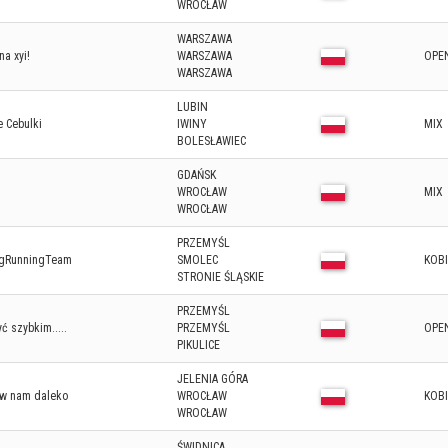
WROCŁAW
WARSZAWA
 na xyi!
WARSZAWA
OPE
WARSZAWA
LUBIN
e Cebulki
IWINY
MIX
BOLESŁAWIEC
GDAŃSK
WROCŁAW
MIX
WROCŁAW
PRZEMYŚL
ogRunningTeam
SMOLEC
KOB
STRONIE ŚLĄSKIE
PRZEMYŚL
yć szybkim.....
PRZEMYŚL
OPE
PIKULICE
JELENIA GÓRA
ów nam daleko
WROCŁAW
KOB
WROCŁAW
ŚWIDNICA