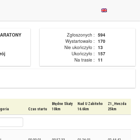
MARATONY
Zgłoszonych :
594
Wystartowało :
170
Nie ukończyło :
13
rój
Ukończyło :
157
Na trasie :
11
Błędne Skały
Nad U Zabiteho
Z1_Hvezda
goria
Czas startu
10km
16.6km
25km