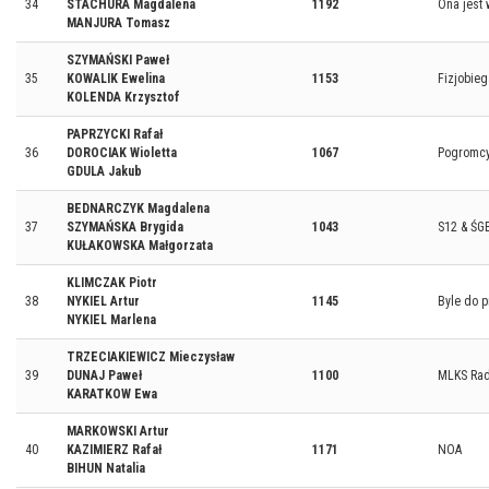
34
STACHURA Magdalena
1192
Ona jest 
MANJURA Tomasz
SZYMAŃSKI Paweł
35
KOWALIK Ewelina
1153
Fizjobie
KOLENDA Krzysztof
PAPRZYCKI Rafał
36
DOROCIAK Wioletta
1067
Pogromcy
GDULA Jakub
BEDNARCZYK Magdalena
37
SZYMAŃSKA Brygida
1043
S12 & ŚG
KUŁAKOWSKA Małgorzata
KLIMCZAK Piotr
38
NYKIEL Artur
1145
Byle do 
NYKIEL Marlena
TRZECIAKIEWICZ Mieczysław
39
DUNAJ Paweł
1100
MLKS Ra
KARATKOW Ewa
MARKOWSKI Artur
40
KAZIMIERZ Rafał
1171
NOA
BIHUN Natalia