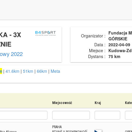
A - 3X
Fundacja 
Organizator :
GÓRSKIE
ZNIE
Data :
2022-04-09
Miejsce :
Kudowa-Zd
gowy 2022
Dystans :
75 km
m
|
41.6km
|
51km
|
66km
|
Meta
Miejscowość
Kraj
Kate
PRAHA