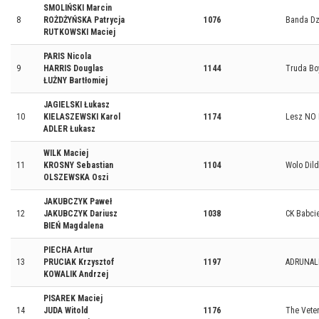
SMOLIŃSKI Marcin
8
ROŻDŻYŃSKA Patrycja
1076
Banda Dz
RUTKOWSKI Maciej
PARIS Nicola
9
HARRIS Douglas
1144
Truda Bo
ŁUŻNY Bartłomiej
JAGIELSKI Łukasz
10
KIELASZEWSKI Karol
1174
Lesz NO 
ADLER Łukasz
WILK Maciej
11
KROSNY Sebastian
1104
Wolo Dild
OLSZEWSKA Oszi
JAKUBCZYK Paweł
12
JAKUBCZYK Dariusz
1038
CK Babci
BIEŃ Magdalena
PIECHA Artur
13
PRUCIAK Krzysztof
1197
ADRUNAL
KOWALIK Andrzej
PISAREK Maciej
14
JUDA Witold
1176
The Vete