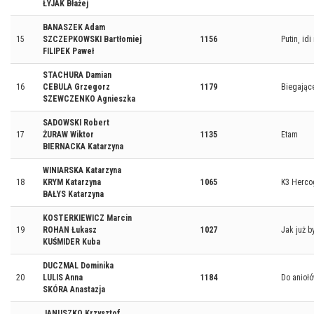
ŁYJAK Błażej
BANASZEK Adam
15
SZCZEPKOWSKI Bartłomiej
1156
Putin¸ idi
FILIPEK Paweł
STACHURA Damian
16
CEBULA Grzegorz
1179
Biegając
SZEWCZENKO Agnieszka
SADOWSKI Robert
17
ŻURAW Wiktor
1135
Etam
BIERNACKA Katarzyna
WINIARSKA Katarzyna
18
KRYM Katarzyna
1065
K3 Herc
BAŁYS Katarzyna
KOSTERKIEWICZ Marcin
19
ROHAN Łukasz
1027
Jak już b
KUŚMIDER Kuba
DUCZMAL Dominika
20
LULIS Anna
1184
Do anioł
SKÓRA Anastazja
JANUSZKO Krzysztof