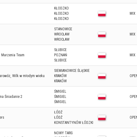
KŁODZKO
KŁODZKO
MIX
KŁODZKO
STANOWICE
WROCŁAW
MIX
WROCŁAW
SŁUBICE
 Marzenia Team
POZNAŃ
MIX
SŁUBICE
SIEMIANOWICE ŚLĄSKIE
Parowóz¸ Wilk w młodym wieku
KRAKÓW
OPE
KRAKÓW
ŚMIGIEL
na Śniadanie 2
ŚMIGIEL
OPE
ŚMIGIEL
ŁÓDŹ
ers
ŁÓDŹ
OPE
KONSTANTYNÓW ŁÓDZKI
NOWY TARG