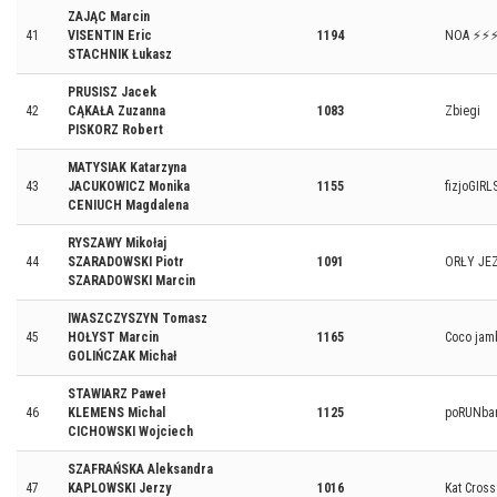
ZAJĄC Marcin
41
VISENTIN Eric
1194
NOA ⚡⚡
STACHNIK Łukasz
PRUSISZ Jacek
42
CĄKAŁA Zuzanna
1083
Zbiegi
PISKORZ Robert
MATYSIAK Katarzyna
43
JACUKOWICZ Monika
1155
fizjoGIRL
CENIUCH Magdalena
RYSZAWY Mikołaj
44
SZARADOWSKI Piotr
1091
ORŁY JE
SZARADOWSKI Marcin
IWASZCZYSZYN Tomasz
45
HOŁYST Marcin
1165
Coco jam
GOLIŃCZAK Michał
STAWIARZ Paweł
46
KLEMENS Michal
1125
poRUNba
CICHOWSKI Wojciech
SZAFRAŃSKA Aleksandra
47
KAPLOWSKI Jerzy
1016
Kat Cros