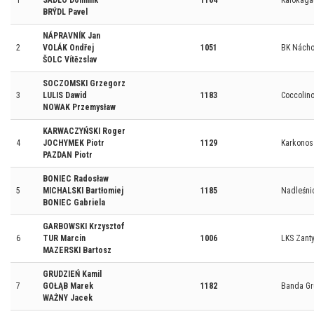
1
SÁDLO Dominik
1164
Kalokagat
BRÝDL Pavel
NÁPRAVNÍK Jan
2
VOLÁK Ondřej
1051
BK Nách
ŠOLC Vítězslav
SOCZOMSKI Grzegorz
3
LULIS Dawid
1183
Coccolin
NOWAK Przemysław
KARWACZYŃSKI Roger
4
JOCHYMEK Piotr
1129
Karkonos
PAZDAN Piotr
BONIEC Radosław
5
MICHALSKI Bartłomiej
1185
Nadleśnic
BONIEC Gabriela
GARBOWSKI Krzysztof
6
TUR Marcin
1006
LKS Zant
MAZERSKI Bartosz
GRUDZIEŃ Kamil
7
GOŁĄB Marek
1182
Banda Gr
WAŻNY Jacek