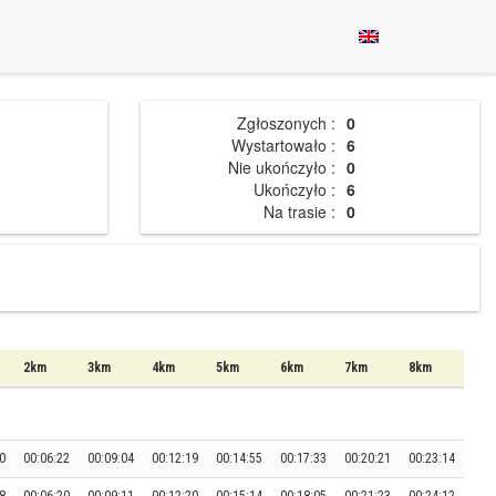
Zgłoszonych :
0
Wystartowało :
6
Nie ukończyło :
0
Ukończyło :
6
Na trasie :
0
2km
3km
4km
5km
6km
7km
8km
0
00:06:22
00:09:04
00:12:19
00:14:55
00:17:33
00:20:21
00:23:14