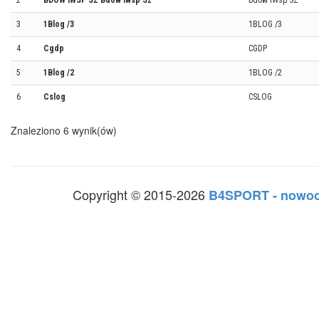
2
BDOW IWSP SZ Bdow Iwsp Sz
bdow IWsp SZ
3
1Blog /3
1BLOG /3
4
Cgdp
CGDP
5
1Blog /2
1BLOG /2
6
Cslog
CSLOG
Znaleziono 6 wynik(ów)
Copyright © 2015-2026
B4SPORT - nowoc