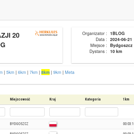
ZJI 20
Organizator :
1BLOG
Data :
2024-06-21
OG
Miejsce :
Bydgoszcz
Dystans :
10 km
m
|
5km
|
6km
|
7km
|
8km
|
9km
|
Meta
Miejscowość
Kraj
Kategoria
1km
BYDGOSZCZ
00:03:1