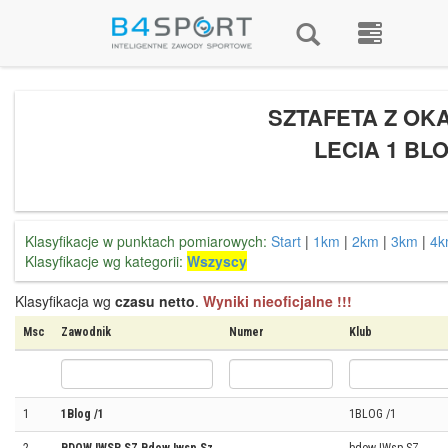
SZTAFETA Z OKA
LECIA 1 BL
Klasyfikacje w punktach pomiarowych:
Start
|
1km
|
2km
|
3km
|
4k
Klasyfikacje wg kategorii:
Wszyscy
Klasyfikacja wg
czasu netto
.
Wyniki nieoficjalne !!!
Msc
Zawodnik
Numer
Klub
1
1Blog /1
1BLOG /1