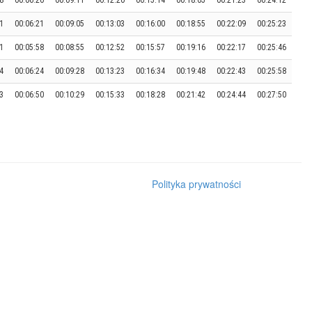
8
00:06:20
00:09:11
00:12:20
00:15:14
00:18:05
00:21:23
00:24:12
1
00:06:21
00:09:05
00:13:03
00:16:00
00:18:55
00:22:09
00:25:23
1
00:05:58
00:08:55
00:12:52
00:15:57
00:19:16
00:22:17
00:25:46
4
00:06:24
00:09:28
00:13:23
00:16:34
00:19:48
00:22:43
00:25:58
3
00:06:50
00:10:29
00:15:33
00:18:28
00:21:42
00:24:44
00:27:50
Polityka prywatności