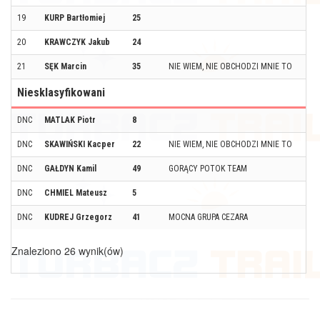
19
KURP Bartłomiej
25
K
20
KRAWCZYK Jakub
24
21
SĘK Marcin
35
NIE WIEM, NIE OBCHODZI MNIE TO
K
Niesklasyfikowani
DNC
MATLAK Piotr
8
DNC
SKAWIŃSKI Kacper
22
NIE WIEM, NIE OBCHODZI MNIE TO
DNC
GAŁDYN Kamil
49
GORĄCY POTOK TEAM
DNC
CHMIEL Mateusz
5
W
DNC
KUDREJ Grzegorz
41
MOCNA GRUPA CEZARA
Znaleziono 26 wynik(ów)