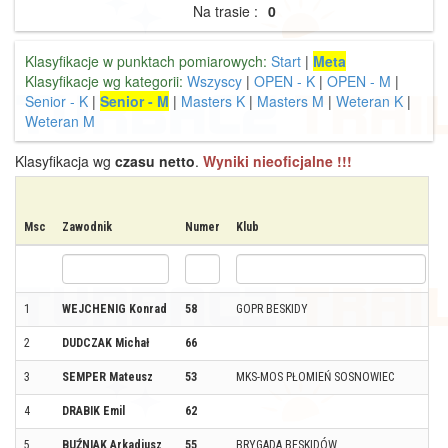
Na trasie :
0
Klasyfikacje w punktach pomiarowych:
Start
|
Meta
Klasyfikacje wg kategorii:
Wszyscy
|
OPEN - K
|
OPEN - M
|
Senior - K
|
Senior - M
|
Masters K
|
Masters M
|
Weteran K
|
Weteran M
Klasyfikacja wg
czasu netto
.
Wyniki nieoficjalne !!!
Msc
Zawodnik
Numer
Klub
1
WEJCHENIG Konrad
58
GOPR BESKIDY
2
DUDCZAK Michał
66
3
SEMPER Mateusz
53
MKS-MOS PŁOMIEŃ SOSNOWIEC
4
DRABIK Emil
62
5
BUŹNIAK Arkadiusz
55
BRYGADA BESKIDÓW