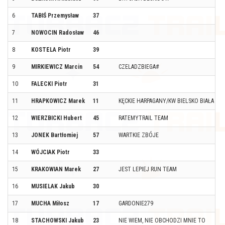
6
TABIŚ Przemysław
37
7
NOWOCIN Radosław
46
8
KOSTELA Piotr
39
9
MIRKIEWICZ Marcin
54
CZELADZBIEGA#
10
FALECKI Piotr
31
11
HRAPKOWICZ Marek
11
KĘCKIE HARPAGANY/KW BIELSKO BIAŁA
12
WIERZBICKI Hubert
45
RATEMYTRAIL TEAM
P
13
JONEK Bartłomiej
57
WARTKIE ZBÓJE
14
WÓJCIAK Piotr
33
15
KRAKOWIAN Marek
27
JEST LEPIEJ RUN TEAM
16
MUSIELAK Jakub
30
17
MUCHA Miłosz
17
GARDONIE279
18
STACHOWSKI Jakub
23
NIE WIEM, NIE OBCHODZI MNIE TO