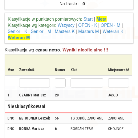
Na trasie :
0
Klasyfikacje w punktach pomiarowych:
Start
|
Meta
Klasyfikacje wg kategorii:
Wszyscy
|
OPEN - K
|
OPEN - M
|
Senior - K
|
Senior - M
|
Masters K
|
Masters M
|
Weteran K
|
Weteran M
Klasyfikacja wg
czasu netto
.
Wyniki nieoficjalne !!!
Msc
Zawodnik
Numer
Klub
Miejscowość
Kr
1
CZARNY Mariusz
20
JASLO
Niesklasyfikowani
DNC
BEHOUNEK Leszek
56
TG SOKÓŁ ZAKOPANE
ZAKOPANE
DNC
KONKA Mariusz
6
BOGDAN TEAM
CHOJNOE