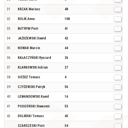
31
KRZAK Mariusz
48
M
32
ROLIK Anna
108
K
33
BUTRYM Piotr
41
M
34
JAŻDŻEWSKI Dawid
42
M
35
NOWAK Marcin
44
M
36
KAŁACZYŃSKI Ryszard
26
M
37
KLARKOWSKI Adrian
27
M
38
GÓŹDŹ Tomasz
4
M
39
CZYŻEWSKI Patryk
56
M
40
LEWANDOWSKI Kamil
16
M
41
PODGÓRSKI Sławomir
53
M
42
DOLIŃSKI Tomasz
45
M
SZARSZESKI Piotr
54
M