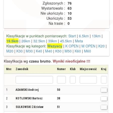
Zgłoszonych :
76
Wystartowało :
63
Nie ukończyło :
10
Ukończyło :
53
Na trasie :
0
Klasyfikacje w punktach pomiarowych:
Start
|
6.5km
|
13km
|
19.5km
|
26km
|
32.5km
|
39km
|
45.5km
|
Meta
Klasyfikacje wg kategorii:
Wszyscy
|
K OPEN
|
M OPEN
|
K20
|
M20
|
K30
|
M30
|
K40
|
M40
|
K50
|
M50
|
K60
|
M60
Klasyfikacja wg
czasu brutto
.
Wyniki nieoficjalne !!!
Msc
Zawodnik
Numer
Klub
Miejscowość
Kraj
K
1
ADAMSKI Andrzej
50
M
2
KOTŁOWSKI Bartosz
38
M
3
SULKOWSKI Zdzisław
51
M