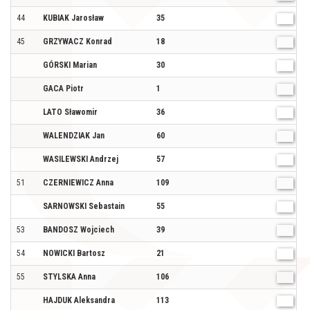
44
KUBIAK Jarosław
35
M
45
GRZYWACZ Konrad
18
M
GÓRSKI Marian
30
M
GACA Piotr
1
M
LATO Sławomir
36
M
WALENDZIAK Jan
60
M
WASILEWSKI Andrzej
57
M
51
CZERNIEWICZ Anna
109
K
SARNOWSKI Sebastain
55
M
53
BANDOSZ Wojciech
39
M
54
NOWICKI Bartosz
21
M
55
STYLSKA Anna
106
K
HAJDUK Aleksandra
113
K