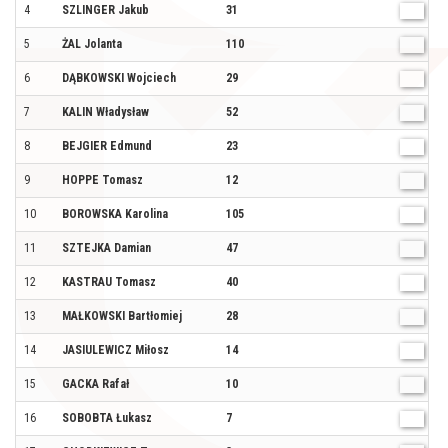
4
SZLINGER Jakub
31
M
5
ŻAL Jolanta
110
K
6
DĄBKOWSKI Wojciech
29
M
7
KALIN Władysław
52
M
8
BEJGIER Edmund
23
M
9
HOPPE Tomasz
12
M
10
BOROWSKA Karolina
105
K
11
SZTEJKA Damian
47
M
12
KASTRAU Tomasz
40
M
13
MAŁKOWSKI Bartłomiej
28
M
14
JASIULEWICZ Miłosz
14
M
15
GACKA Rafał
10
M
16
SOBOBTA Łukasz
7
M