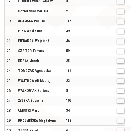
17
CHODKIEWICZ Tomasz
3
M
SZYMAŃSKI Mariusz
2
M
19
ADAMSKA Paulina
115
K
HINC Waldemar
49
M
21
PIEKARSKI Wojciech
46
M
22
SZPITER Tomasz
59
M
23
REPKA Marek
25
M
24
TOMCZAK Agnieszka
111
K
25
WOJTKOWIAK Maciej
22
M
26
WALKOWIAK Bartosz
8
M
27
ŻYLSKA Zuzanna
102
K
28
UMIŃSKI Marcin
34
M
29
KRZEMIŃSKA Magdalena
112
K
30
TESSA Karol
6
M