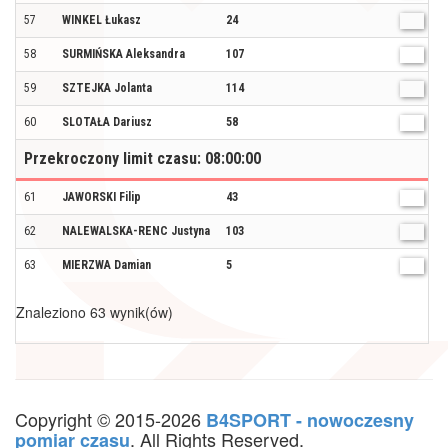
57
WINKEL Łukasz
24
M
58
SURMIŃSKA Aleksandra
107
K
59
SZTEJKA Jolanta
114
K
60
SLOTAŁA Dariusz
58
M
Przekroczony limit czasu: 08:00:00
61
JAWORSKI Filip
43
M
62
NALEWALSKA-RENC Justyna
103
K
63
MIERZWA Damian
5
M
Znaleziono 63 wynik(ów)
Copyright © 2015-2026
B4SPORT - nowoczesny
. All Rights Reserved.
pomiar czasu