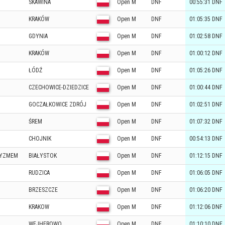
SKAWINA
Open M
DNF
00:55:31 DNF
KRAKÓW
Open M
DNF
01:05:35 DNF
GDYNIA
Open M
DNF
01:02:58 DNF
KRAKÓW
Open M
DNF
01:00:12 DNF
ŁÓDŹ
Open M
DNF
01:05:26 DNF
CZECHOWICE-DZIEDZICE
Open M
DNF
01:00:44 DNF
GOCZAŁKOWICE ZDRÓJ
Open M
DNF
01:02:51 DNF
ŚREM
Open M
DNF
01:07:32 DNF
CHOJNIK
Open M
DNF
00:54:13 DNF
TYZMEM
BIAŁYSTOK
Open M
DNF
01:12:15 DNF
RUDZICA
Open M
DNF
01:06:05 DNF
BRZESZCZE
Open M
DNF
01:06:20 DNF
KRAKOW
Open M
DNF
01:12:06 DNF
WEJHEROWO
Open M
DNF
01:10:10 DNF