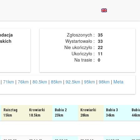
ndacja
Zgłoszonych :
35
skich
Wystartowało :
33
Nie ukończyło :
22
Ukończyło :
11
Na trasie :
0
|
71km
|
76km
|
80.5km
|
85km
|
92.5km
|
95km
|
98km
|
Meta
Raisztag
Krowiarki
Babia 2
Krowiarki
Babia 3
Babi
15km
18.5km
23km
28km
34km
44km