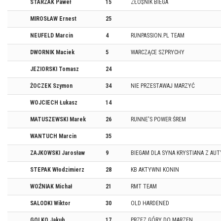
STARZAK Paweł
15
ZŁO$NIK BIEGA
MIROSŁAW Ernest
25
NEUFELD Marcin
4
RUNPASSION.PL TEAM
DWORNIK Maciek
5
WARCZĄCE SZPRYCHY
JEZIORSKI Tomasz
24
ŻOCZEK Szymon
34
NIE PRZESTAWAJ MARZYĆ
WOJCIECH Łukasz
14
MATUSZEWSKI Marek
26
RUNNE'S POWER ŚREM
WANTUCH Marcin
35
ZAJKOWSKI Jarosław
9
BIEGAM DLA SYNA KRYSTIANA Z AU
STEPAK Włodzimierz
28
KB AKTYWNI KONIN
WOŹNIAK Michał
21
RMT TEAM
SALODKI Wiktor
30
OLD HARDENED
GOLKO Jakub
17
PRZEZ GÓRY DO MARZEN