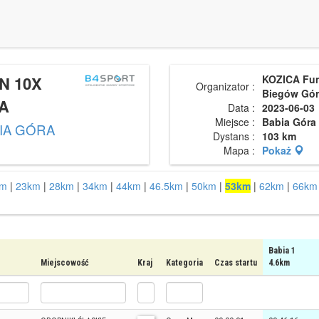
N 10X
KOZICA Fu
Organizator :
Biegów Gór
A
Data :
2023-06-03
Miejsce :
Babia Góra
IA GÓRA
Dystans :
103 km
Mapa :
Pokaż
km
|
23km
|
28km
|
34km
|
44km
|
46.5km
|
50km
|
53km
|
62km
|
66km
Babia 1
Miejscowość
Kraj
Kategoria
Czas startu
4.6km