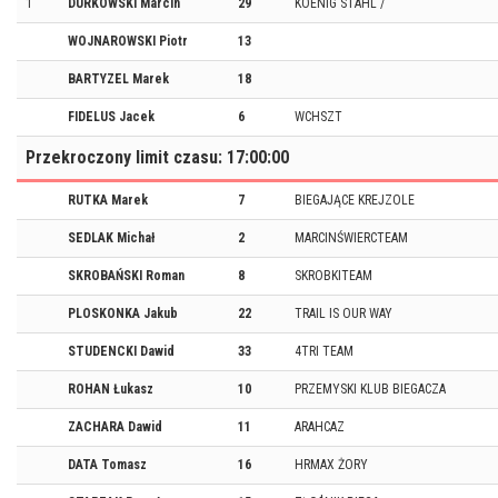
1
DURKOWSKI Marcin
29
KOENIG STAHL /
WOJNAROWSKI Piotr
13
BARTYZEL Marek
18
FIDELUS Jacek
6
WCHSZT
Przekroczony limit czasu: 17:00:00
RUTKA Marek
7
BIEGAJĄCE KREJZOLE
SEDLAK Michał
2
MARCINŚWIERCTEAM
SKROBAŃSKI Roman
8
SKROBKITEAM
PLOSKONKA Jakub
22
TRAIL IS OUR WAY
STUDENCKI Dawid
33
4TRI TEAM
ROHAN Łukasz
10
PRZEMYSKI KLUB BIEGACZA
ZACHARA Dawid
11
ARAHCAZ
DATA Tomasz
16
HRMAX ŻORY