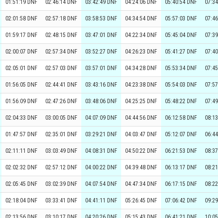
01:51:19 DNF
02:46:14 DNF
03:42:49 DNF
04:24:06 DNF
05:40:54 DNF
07:3
02:01:58 DNF
02:57:18 DNF
03:58:53 DNF
04:34:54 DNF
05:57:03 DNF
07:4
01:59:17 DNF
02:48:15 DNF
03:47:01 DNF
04:22:34 DNF
05:45:04 DNF
07:3
02:00:07 DNF
02:57:34 DNF
03:52:27 DNF
04:26:23 DNF
05:41:27 DNF
07:4
02:05:01 DNF
02:57:03 DNF
03:57:01 DNF
04:34:28 DNF
05:53:34 DNF
07:4
01:56:05 DNF
02:44:41 DNF
03:43:16 DNF
04:23:38 DNF
05:54:03 DNF
07:5
01:56:09 DNF
02:47:26 DNF
03:48:06 DNF
04:25:25 DNF
05:48:22 DNF
07:4
02:04:33 DNF
03:00:05 DNF
04:07:09 DNF
04:44:56 DNF
06:12:58 DNF
08:1
01:47:57 DNF
02:35:01 DNF
03:29:21 DNF
04:03:47 DNF
05:12:07 DNF
06:4
02:11:11 DNF
03:03:49 DNF
04:08:31 DNF
04:50:22 DNF
06:21:53 DNF
08:3
02:02:32 DNF
02:57:12 DNF
04:00:22 DNF
04:39:48 DNF
06:13:17 DNF
08:2
02:05:45 DNF
03:02:39 DNF
04:07:54 DNF
04:47:34 DNF
06:17:15 DNF
08:2
02:18:04 DNF
03:33:41 DNF
04:41:11 DNF
05:26:45 DNF
07:06:42 DNF
09:2
02:13:56 DNF
03:10:17 DNF
04:20:26 DNF
05:15:43 DNF
06:41:21 DNF
10:0