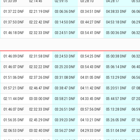
01:33:09
02:14:45
02:59:15
03:28:10
04:28:17
05:53
01:37:22 DNF
02:21:19 DNF
03:06:36 DNF
03:34:51 DNF
04:38:33 DNF
06:0
01:37:50 DNF
02:22:42 DNF
03:14:50 DNF
03:44:27 DNF
04:53:18 DNF
06:2
01:46:18 DNF
02:32:33 DNF
03:24:51 DNF
03:54:41 DNF
05:00:36 DNF
06:3
01:46:09 DNF
02:31:58 DNF
03:24:53 DNF
03:54:25 DNF
05:00:38 DNF
06:3
01:46:07 DNF
02:32:22 DNF
03:25:20 DNF
03:54:43 DNF
05:06:14 DNF
06:4
01:51:06 DNF
02:37:26 DNF
03:31:08 DNF
04:01:05 DNF
05:13:29 DNF
06:5
01:57:21 DNF
02:46:47 DNF
03:38:47 DNF
04:11:42 DNF
05:20:51 DNF
07:0
02:11:44 DNF
03:03:00 DNF
03:58:21 DNF
04:33:45 DNF
05:44:57 DNF
07:2
01:46:07 DNF
02:32:33 DNF
03:26:51 DNF
03:57:56 DNF
05:13:28 DNF
06:5
01:56:35 DNF
02:45:29 DNF
03:39:23 DNF
04:13:21 DNF
05:26:05 DNF
07:1
02:06:53 DNF
03:02:40 DNF
03:56:27 DNF
04:29:33 DNF
05:51:04 DNF
07:3