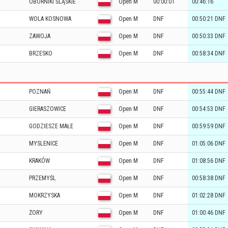
OBORNIKI ŚLĄSKIE
Open M
00:00:01
00:46:16
WOLA KOSNOWA
Open M
DNF
00:50:21 DNF
ZAWOJA
Open M
DNF
00:50:33 DNF
BRZESKO
Open M
DNF
00:58:34 DNF
POZNAŃ
Open M
DNF
00:55:44 DNF
GIERASZOWICE
Open M
DNF
00:54:53 DNF
GODZIESZE MAŁE
Open M
DNF
00:59:59 DNF
MYSLENICE
Open M
DNF
01:05:06 DNF
KRAKÓW
Open M
DNF
01:08:56 DNF
PRZEMYŚL
Open M
DNF
00:58:38 DNF
MOKRZYSKA
Open M
DNF
01:02:28 DNF
ŻORY
Open M
DNF
01:00:46 DNF