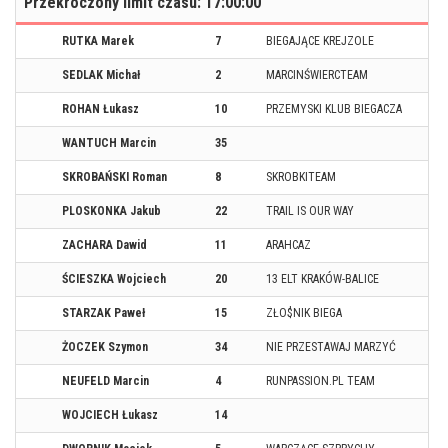
Przekroczony limit czasu: 17:00:00
RUTKA Marek
7
BIEGAJĄCE KREJZOLE
SEDLAK Michał
2
MARCINŚWIERCTEAM
ROHAN Łukasz
10
PRZEMYSKI KLUB BIEGACZA
WANTUCH Marcin
35
SKROBAŃSKI Roman
8
SKROBKITEAM
PLOSKONKA Jakub
22
TRAIL IS OUR WAY
ZACHARA Dawid
11
ARAHCAZ
ŚCIESZKA Wojciech
20
13 ELT KRAKÓW-BALICE
STARZAK Paweł
15
ZŁO$NIK BIEGA
ŻOCZEK Szymon
34
NIE PRZESTAWAJ MARZYĆ
NEUFELD Marcin
4
RUNPASSION.PL TEAM
WOJCIECH Łukasz
14