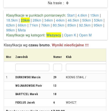
Na trasie :
0
Klasyfikacje w punktach pomiarowych:
Start
|
4.6km
|
15km
|
18.5km
|
23km
|
28km
|
34km
|
44km
|
46.5km
|
50km
|
53km
|
62km
|
66km
|
71km
|
76km
|
80.5km
|
85km
|
92.5km
|
95km
|
98km
|
Meta
Klasyfikacje wg kategorii:
Wszyscy
|
Open K
|
Open M
Klasyfikacja wg
czasu brutto
.
Wyniki nieoficjalne !!!
Msc
Zawodnik
Numer
Klub
1
DURKOWSKI Marcin
29
KOENIG STAHL /
WOJNAROWSKI Piotr
13
BARTYZEL Marek
18
FIDELUS Jacek
6
WCHSZT