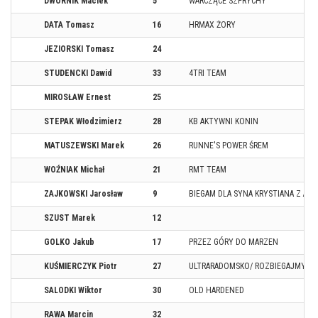
DWORNIK Maciek
5
WARCZĄCE SZPRYCHY
DATA Tomasz
16
HRMAX ŻORY
JEZIORSKI Tomasz
24
STUDENCKI Dawid
33
4TRI TEAM
MIROSŁAW Ernest
25
STEPAK Włodzimierz
28
KB AKTYWNI KONIN
MATUSZEWSKI Marek
26
RUNNE'S POWER ŚREM
WOŹNIAK Michał
21
RMT TEAM
ZAJKOWSKI Jarosław
9
BIEGAM DLA SYNA KRYSTIANA Z A
SZUST Marek
12
GOLKO Jakub
17
PRZEZ GÓRY DO MARZEN
KUŚMIERCZYK Piotr
27
ULTRARADOMSKO/ ROZBIEGAJMY R
SALODKI Wiktor
30
OLD HARDENED
RAWA Marcin
32