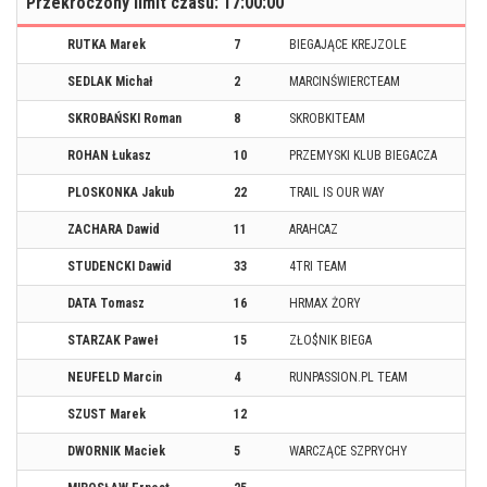
Przekroczony limit czasu: 17:00:00
RUTKA Marek
7
BIEGAJĄCE KREJZOLE
SEDLAK Michał
2
MARCINŚWIERCTEAM
SKROBAŃSKI Roman
8
SKROBKITEAM
ROHAN Łukasz
10
PRZEMYSKI KLUB BIEGACZA
PLOSKONKA Jakub
22
TRAIL IS OUR WAY
ZACHARA Dawid
11
ARAHCAZ
STUDENCKI Dawid
33
4TRI TEAM
DATA Tomasz
16
HRMAX ŻORY
STARZAK Paweł
15
ZŁO$NIK BIEGA
NEUFELD Marcin
4
RUNPASSION.PL TEAM
SZUST Marek
12
DWORNIK Maciek
5
WARCZĄCE SZPRYCHY