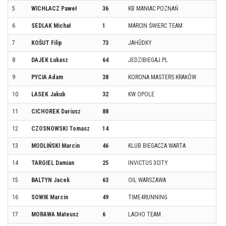
5
WICHŁACZ Paweł
36
KB MANIAC POZNAŃ
6
SEDLAK Michał
1
MARCIN ŚWIERC TEAM
7
KOŠUT Filip
73
JAHŮDKY
8
DAJEK Łukasz
64
JEDZIBIEGAJ.PL
9
PYCIA Adam
38
KORONA MASTERS KRAKÓW
10
LASEK Jakub
32
KW OPOLE
11
CICHOREK Dariusz
88
12
CZOSNOWSKI Tomasz
14
13
MODLIŃSKI Marcin
46
KLUB BIEGACZA WARTA
14
TARGIEL Damian
25
INVICTUS 3CITY
15
BALTYN Jacek
63
OIL WARSZAWA
16
SOWIK Marcin
49
TIME4RUNNING
17
MORAWA Mateusz
6
LACHO TEAM