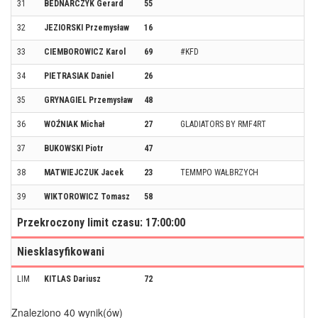
31
BEDNARCZYK Gerard
55
32
JEZIORSKI Przemysław
16
33
CIEMBOROWICZ Karol
69
#KFD
34
PIETRASIAK Daniel
26
35
GRYNAGIEL Przemysław
48
36
WOŹNIAK Michał
27
GLADIATORS BY RMF4RT
37
BUKOWSKI Piotr
47
38
MATWIEJCZUK Jacek
23
TEMMPO WAŁBRZYCH
39
WIKTOROWICZ Tomasz
58
Przekroczony limit czasu: 17:00:00
Niesklasyfikowani
LIM
KITLAS Dariusz
72
Znaleziono 40 wynik(ów)