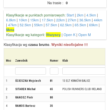
Na trasie :
0
Klasyfikacje w punktach pomiarowych:
Start
|
2km
|
4.5km
|
6.8km
|
10km
|
15km
|
17.5km
|
22km
|
27km
|
36.5km
|
44km
|
47km
|
52.5km
|
55km
|
57.5km
|
62.5km
|
65.5km
|
69km
|
Meta
Klasyfikacje wg kategorii:
Wszyscy
|
Open K
|
Open M
Klasyfikacja wg
czasu brutto
.
Wyniki nieoficjalne !!!
Msc
Zawodnik
Numer
Klub
1
ŚCIESZKA Wojciech
81
13 ELT KRAKÓW-BALICE
2
SITAREK Michał
65
POLISH RUNNERS CLUB IRELAND
3
RANOSZ Piotr
80
4
RAMOS Bartosz
35