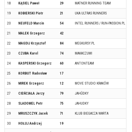
18
KĄSIEL Paweł
29
MATNER RUNNING TEAM
19
KOBIERSKI Piotr
21
UKA ULTRAS RUNNERS
20
NEUFELD Marcin
54
INTEL RUNNERS / RUN-PASSION.PL TE
21
MALEK Grzegorz
42
22
MAGDIJ Krzysztof
84
MEGKURSY.PL
23
CZUBA Karol
74
MAKACZUMI
24
KASPERSKI Grzegorz
60
ANTONTEAM
25
KORBUT Radosław
17
26
MIREK Grzegorz
12
MOVE STUDIO KRAKÓW
27
CIEŃCIAŁA Jerzy
79
JAHŮDKY
28
SLADOMEL Petr
75
JAHUDKY
29
MRUSZCZYK Jacek
71
KLUB BIEGACZA WARTA
30
HOŁUJ Andrzej
19