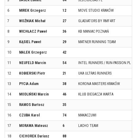
5
DAJEK Łukasz
64
JEDZIBIEGAJ.PL
6
MIREK Grzegorz
12
MOVE STUDIO KRAKÓW
7
WOŹNIAK Michał
27
GLADIATORS BY RMF4RT
8
WICHŁACZ Paweł
36
KB MANIAC POZNAŃ
9
KĄSIEL Paweł
29
MATNER RUNNING TEAM
10
MALEK Grzegorz
42
11
NEUFELD Marcin
54
INTEL RUNNERS / RUN-PASSION.PL TE
12
KOBIERSKI Piotr
21
UKA ULTRAS RUNNERS
13
PYCIA Adam
38
KORONA MASTERS KRAKÓW
14
MODLIŃSKI Marcin
46
KLUB BIEGACZA WARTA
15
RAMOS Bartosz
35
16
CZUBA Karol
74
MAKACZUMI
17
MORAWA Mateusz
6
LACHO TEAM
18
CICHOREK Dariusz
88