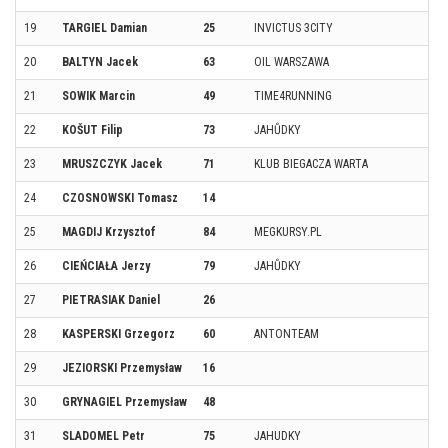
19
TARGIEL Damian
25
INVICTUS 3CITY
20
BALTYN Jacek
63
OIL WARSZAWA
21
SOWIK Marcin
49
TIME4RUNNING
22
KOŠUT Filip
73
JAHŮDKY
23
MRUSZCZYK Jacek
71
KLUB BIEGACZA WARTA
24
CZOSNOWSKI Tomasz
14
25
MAGDIJ Krzysztof
84
MEGKURSY.PL
26
CIEŃCIAŁA Jerzy
79
JAHŮDKY
27
PIETRASIAK Daniel
26
28
KASPERSKI Grzegorz
60
ANTONTEAM
29
JEZIORSKI Przemysław
16
30
GRYNAGIEL Przemysław
48
31
SLADOMEL Petr
75
JAHUDKY