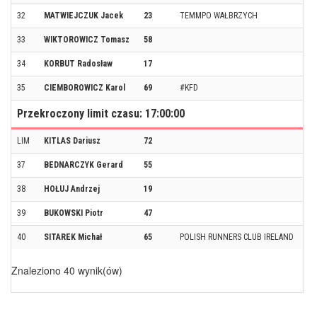
32
MATWIEJCZUK Jacek
23
TEMMPO WAŁBRZYCH
33
WIKTOROWICZ Tomasz
58
34
KORBUT Radosław
17
35
CIEMBOROWICZ Karol
69
#KFD
Przekroczony limit czasu: 17:00:00
LIM
KITLAS Dariusz
72
37
BEDNARCZYK Gerard
55
38
HOŁUJ Andrzej
19
39
BUKOWSKI Piotr
47
40
SITAREK Michał
65
POLISH RUNNERS CLUB IRELAND
Znaleziono 40 wynik(ów)