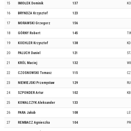
15
IMIOŁEK Dominik
137
KO
16
BRYNDZA Krzysztof
123
17
MORAWSKI Grzegorz
156
18
GÓRNY Robert
145
TI
19
KOEHLER Krzysztof
138
KD
20
PALUCH Daniel
121
ST
21
KRÓL Maciej
132
WI
22
CZOSNOWSKI Tomasz
115
CZ
23
NIEWIEJSKI Przemysław
129
RU
24
SZPONDER Artur
102
KB
25
KOWALCZYK Aleksander
133
26
PARA Jakub
108
LE
27
REMBACZ Agnieszka
104
PR