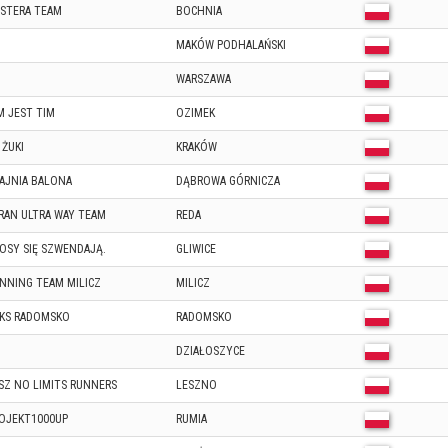
STERA TEAM
BOCHNIA
MAKÓW PODHALAŃSKI
WARSZAWA
M JEST TIM
OZIMEK
 ŻUKI
KRAKÓW
AJNIA BALONA
DĄBROWA GÓRNICZA
RAN ULTRA WAY TEAM
REDA
OSY SIĘ SZWENDAJĄ.
GLIWICE
NNING TEAM MILICZ
MILICZ
KS RADOMSKO
RADOMSKO
DZIAŁOSZYCE
SZ NO LIMITS RUNNERS
LESZNO
OJEKT1000UP
RUMIA