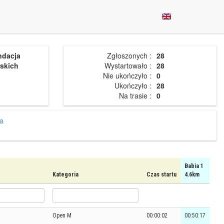
ndacja
Zgłoszonych :
28
skich
Wystartowało :
28
Nie ukończyło :
0
Ukończyło :
28
Na trasie :
0
a
Babia 1
Kategoria
Czas startu
4.6km
Open M
00:00:02
00:50:17