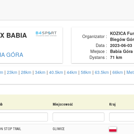
X BABIA
KOZICA Fu
Organizator :
Biegów Gór
Data :
2023-06-03
Miejsce :
Babia Góra
IA GÓRA
Dystans :
71 km
km
|
23km
|
28km
|
34km
|
40.5km
|
44km
|
58km
|
63.5km
|
66km
|
Met
ub
Miejscowość
Kraj
N STOP TRAIL
GLIWICE