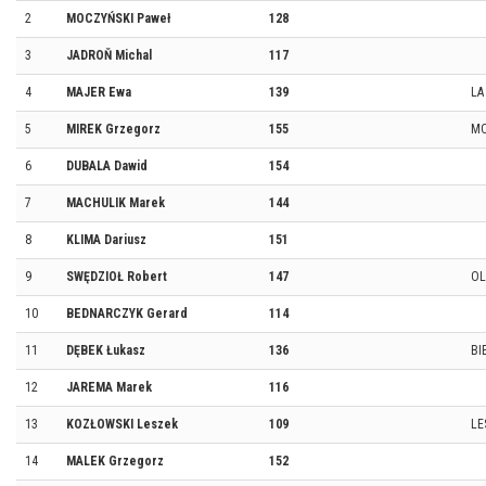
2
MOCZYŃSKI Paweł
128
3
JADROŇ Michal
117
4
MAJER Ewa
139
LA
5
MIREK Grzegorz
155
MO
6
DUBALA Dawid
154
7
MACHULIK Marek
144
8
KLIMA Dariusz
151
9
SWĘDZIOŁ Robert
147
OL
10
BEDNARCZYK Gerard
114
11
DĘBEK Łukasz
136
BI
12
JAREMA Marek
116
13
KOZŁOWSKI Leszek
109
LE
14
MALEK Grzegorz
152