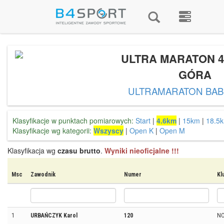
ULTRA MARATON 4
GÓRA
ULTRAMARATON BAB
Klasyfikacje w punktach pomiarowych:
Start
|
4.6km
|
15km
|
18.5
Klasyfikacje wg kategorii:
Wszyscy
|
Open K
|
Open M
Klasyfikacja wg
czasu brutto
.
Wyniki nieoficjalne !!!
Msc
Zawodnik
Numer
Kl
1
URBAŃCZYK Karol
120
NO