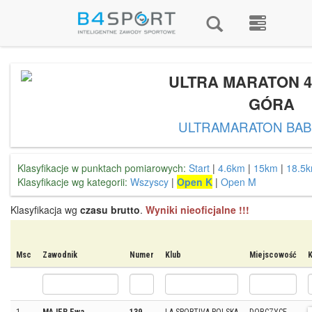
ULTRA MARATON 4
GÓRA
ULTRAMARATON BAB
Klasyfikacje w punktach pomiarowych:
Start
|
4.6km
|
15km
|
18.5
Klasyfikacje wg kategorii:
Wszyscy
|
Open K
|
Open M
Klasyfikacja wg
czasu brutto
.
Wyniki nieoficjalne !!!
Msc
Zawodnik
Numer
Klub
Miejscowość
K