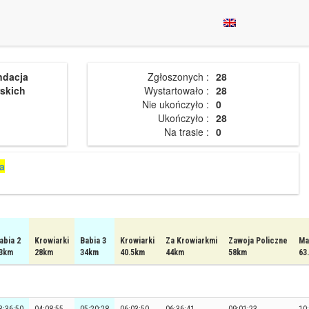
ndacja
Zgłoszonych :
28
skich
Wystartowało :
28
Nie ukończyło :
0
Ukończyło :
28
Na trasie :
0
a
abia 2
Krowiarki
Babia 3
Krowiarki
Za Krowiarkmi
Zawoja Policzne
Ma
3km
28km
34km
40.5km
44km
58km
63