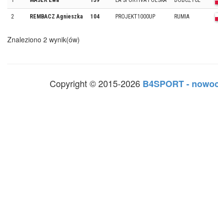
1
MAJER Ewa
139
LA SPORTIVA POLSKA
DOBCZYCE
2
REMBACZ Agnieszka
104
PROJEKT1000UP
RUMIA
Znaleziono 2 wynik(ów)
Copyright © 2015-2026
B4SPORT - nowoc