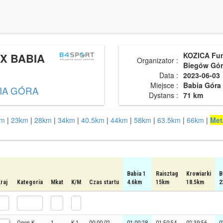
X BABIA
KOZICA Fu
Organizator :
Biegów Gór
Data :
2023-06-03
Miejsce :
Babia Góra
IA GÓRA
Dystans :
71 km
km
|
23km
|
28km
|
34km
|
40.5km
|
44km
|
58km
|
63.5km
|
66km
|
Met
Babia 1
Raisztag
Krowiarki
B
raj
Kategoria
Mkat
K/M
Czas startu
4.6km
15km
18.5km
2