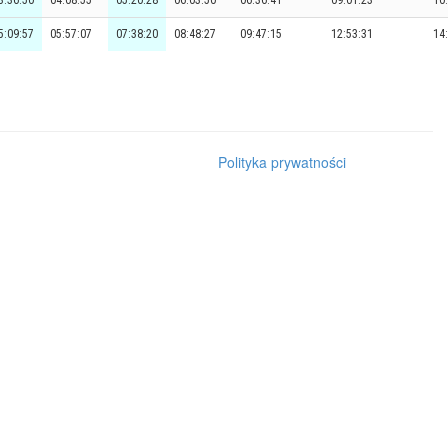
3:36:50
04:08:55
05:20:28
06:03:50
06:36:41
09:01:23
10
5:09:57
05:57:07
07:38:20
08:48:27
09:47:15
12:53:31
14
Polityka prywatności