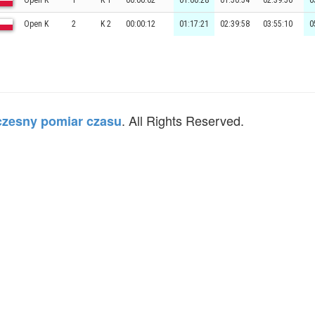
Open K
1
K 1
00:00:02
01:00:28
01:50:54
02:39:56
0
Open K
2
K 2
00:00:12
01:17:21
02:39:58
03:55:10
0
. All Rights Reserved.
zesny pomiar czasu