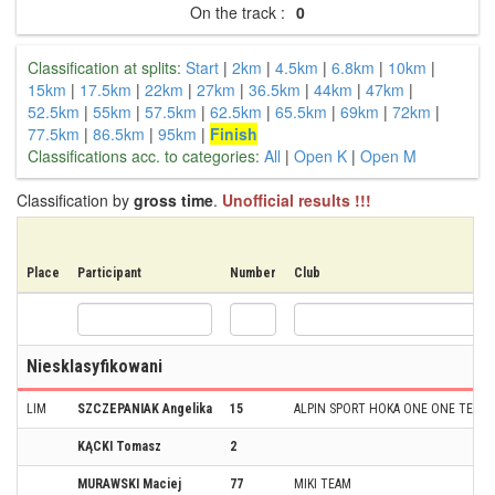
On the track :
0
Classification at splits:
Start
|
2km
|
4.5km
|
6.8km
|
10km
|
15km
|
17.5km
|
22km
|
27km
|
36.5km
|
44km
|
47km
|
52.5km
|
55km
|
57.5km
|
62.5km
|
65.5km
|
69km
|
72km
|
77.5km
|
86.5km
|
95km
|
Finish
Classifications acc. to categories:
All
|
Open K
|
Open M
Classification by
gross time
.
Unofficial results !!!
Place
Participant
Number
Club
Niesklasyfikowani
LIM
SZCZEPANIAK Angelika
15
ALPIN SPORT HOKA ONE ONE TEAM/ 
KĄCKI Tomasz
2
MURAWSKI Maciej
77
MIKI TEAM