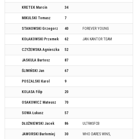
KRETEK Marcin
34
MIKULSKI Tomasz
7
STANOWSKI Grzegorz
40
FOREVER YOUNG
KOŁAKOWSKI Przemek
62
JAN KANTOR TEAM
CZYŻEWSKA Agnieszka
52
JASKULA Bartosz
87
ŚLIWIŃSKI Jan
67
POSZALSKI Karol
9
KOLASA Filip
20
OSAKOWICZ Mateusz
70
SOWA Łukasz
57
DŁUŻNIEWSKI Jacek
86
ULTRASFCB
JAWORSKI Barłomiej
30
WHO DARES WINS,