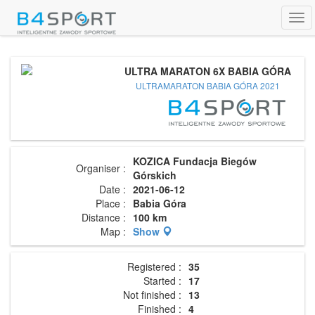
Tog
navi
ULTRA MARATON 6X BABIA GÓRA
ULTRAMARATON BABIA GÓRA 2021
KOZICA Fundacja Biegów
Organiser :
Górskich
Date :
2021-06-12
Place :
Babia Góra
Distance :
100 km
Map :
Show
Registered :
35
Started :
17
Not finished :
13
Finished :
4