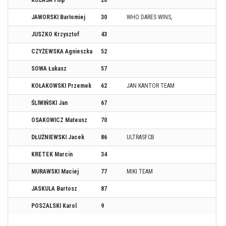
KOLASA Filip
20
JAWORSKI Barłomiej
30
WHO DARES WINS,
JUSZKO Krzysztof
43
CZYŻEWSKA Agnieszka
52
SOWA Łukasz
57
KOŁAKOWSKI Przemek
62
JAN KANTOR TEAM
ŚLIWIŃSKI Jan
67
OSAKOWICZ Mateusz
70
DŁUŻNIEWSKI Jacek
86
ULTRASFCB
KRETEK Marcin
34
MURAWSKI Maciej
77
MIKI TEAM
JASKULA Bartosz
87
POSZALSKI Karol
9