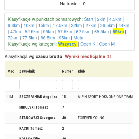
Na trasie :
0
Klasyfikacje w punktach pomiarowych:
Start
|
2km
|
4.5km
|
6.8km
|
10km
|
15km
|
17.5km
|
22km
|
27km
|
36.5km
|
44km
|
47km
|
52.5km
|
55km
|
57.5km
|
62.5km
|
65.5km
|
69km
|
72km
|
77.5km
|
86.5km
|
95km
|
Meta
Klasyfikacje wg kategorii:
Wszyscy
|
Open K
|
Open M
Klasyfikacja wg
czasu brutto
.
Wyniki nieoficjalne !!!
Msc
Zawodnik
Numer
Klub
LIM
SZCZEPANIAK Angelika
15
ALPIN SPORT HOKA ONE ONE TEAM/ AK
MIKULSKI Tomasz
7
STANOWSKI Grzegorz
40
FOREVER YOUNG
KĄCKI Tomasz
2